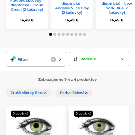
Farebné šošovky -
dioptrické -
dioptrické - New
dioptrické - Cloud
Angeles N Ice Gray
York Blue (2
Green (2 šošovky)
(2 šošovky)
šošovky)
14,49 €
14,49 €
14,49 €
Radenie
Filter
Zobrazujeme 1-4 z 4 produktov
Zrušiť všetky filtre
Farba: Zelená
Dioptrické
Dioptrické