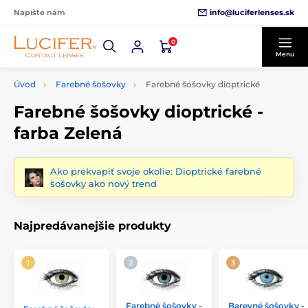
info@luciferlenses.sk
Napíšte nám
0
Menu
Úvod
Farebné šošovky
Farebné šošovky dioptrické
Farebné šošovky dioptrické -
farba Zelená
Ako prekvapiť svoje okolie: Dioptrické farebné
šošovky ako nový trend
Najpredávanejšie produkty
Farebné šošovky -
Barevné šošovky -