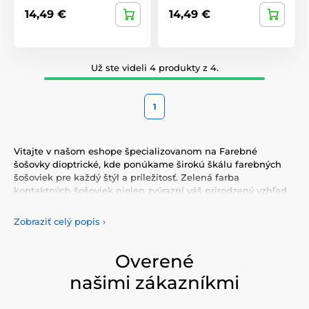
14,49 €
14,49 €
Už ste videli 4 produkty z 4.
1
Vitajte v našom eshope špecializovanom na Farebné
šošovky dioptrické, kde ponúkame širokú škálu farebných
šošoviek pre každý štýl a príležitosť. Zelená farba
kontaktných šošoviek nielen zvýrazní váš prirodzený vzhľad,
ale taktiež vám umožní vyjadriť svoju osobnosť a
jedinečnosť. Vyberte si z našej pestrej ponuky farebných
Zobraziť celý popis
›
šošoviek, ktoré vám poskytnú komfort a bezpečnosť po celý
deň. Pridajte do svojho života trochu farby s našimi
kvalitnými šošovkami, ktoré spĺňajú najvyššie štandardy
Overené
kvality a pohodlia.
našimi zákazníkmi