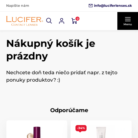
info@luciferlenses.sk
Napíšte nám
0
Menu
Nákupný košík je
prázdny
Nechcete doň teda niečo pridať napr. z tejto
ponuky produktov? :)
Odporúčame
-34%