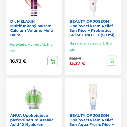
Dr. MELAXIN
BEAUTY OF JOSEON
Multifunkčný balzam
Opaľovací krém Relief
Calcium Volume Multi
Sun Rice + Probiotics
Balm
SPF50+ PA++++ (50 ml)
Na sklade
,
v stredu 12. 8. u
Na sklade
,
v stredu 12. 8. u
vás
vás
20,20 €
16,73 €
13,27 €
ANUA Upokojujúce
BEAUTY OF JOSEON
pleťové sérum Azelaic
Opaľovací krém Relief
Acid 10 Hyaluron
Sun Aqua Fresh: Rice +