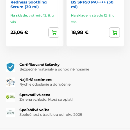
Redness Soothing
B5 SPF50 PA++++ (50
Serum (30 ml)
ml)
Na sklade
,
v stredu 12. 8. u
Na sklade
,
v stredu 12. 8. u
vás
vás
23,06 €
18,98 €
Certifikované šošovky
Bezpečné materiály a pohodlné nosenie
Najširší sortiment
Rýchle odoslanie a doručenie
Spravodlivá cena
Zmena vzhľadu, ktorá sa oplatí
Spoľahlivá voľba
Spoločnosť s tradíciou od roku 2009