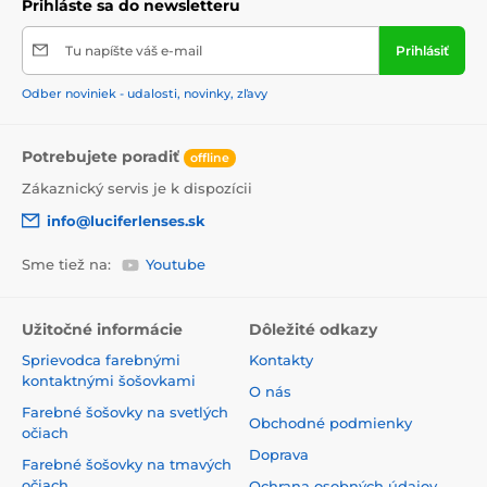
Prihláste sa do newsletteru
Tu napíšte váš e-mail
Prihlásiť
Odber noviniek - udalosti, novinky, zľavy
Potrebujete poradiť
offline
Zákaznický servis je k dispozícii
info@luciferlenses.sk
Sme tiež na:
Youtube
Užitočné informácie
Dôležité odkazy
Sprievodca farebnými
Kontakty
kontaktnými šošovkami
O nás
Farebné šošovky na svetlých
Obchodné podmienky
očiach
Doprava
Farebné šošovky na tmavých
očiach
Ochrana osobných údajov