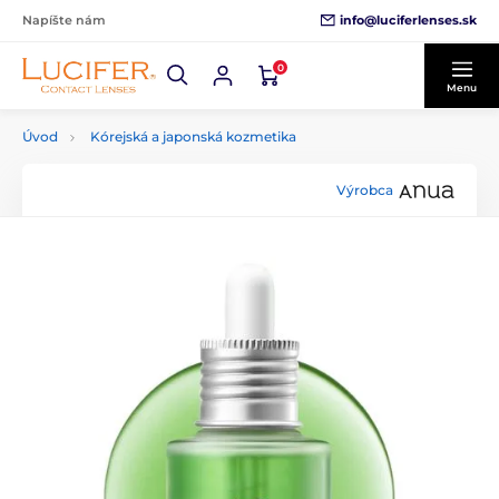
info@luciferlenses.sk
Napíšte nám
0
Menu
Úvod
Kórejská a japonská kozmetika
Výrobca