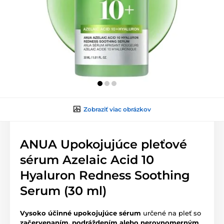
Zobraziť viac obrázkov
ANUA Upokojujúce pleťové
sérum Azelaic Acid 10
Hyaluron Redness Soothing
Serum (30 ml)
Vysoko účinné upokojujúce sérum
určené na pleť so
začervenaním, podráždením alebo nerovnomerným