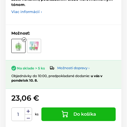
tónom
.
Viac informácií ›
Možnosť:
Možnosti dopravy ›
Na sklade > 5 ks
Objednávky do 10:00, predpokladané dodanie:
u vás v
pondelok 10. 8.
23,06 €
Do košíka
ks