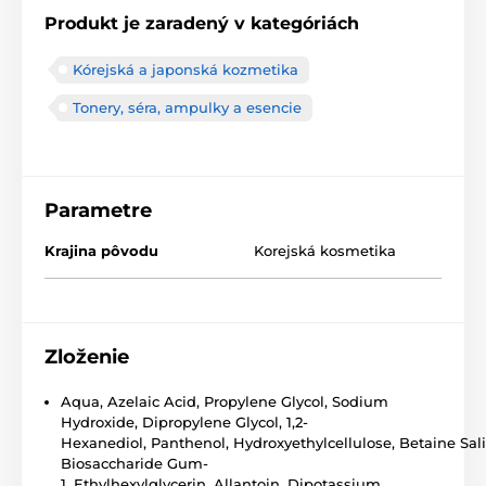
Produkt je zaradený v kategóriách
Kórejská a japonská kozmetika
Tonery, séra, ampulky a esencie
Parametre
Krajina pôvodu
Korejská kosmetika
Zloženie
Aqua,
Azelaic Acid
,
Propylene Glycol
,
Sodium
Hydroxide
,
Dipropylene Glycol
,
1,2-
Hexanediol
,
Panthenol
,
Hydroxyethylcellulose
,
Betaine
Sali
Biosaccharide Gum-
1,
Ethylhexylglycerin
,
Allantoin
,
Dipotassium