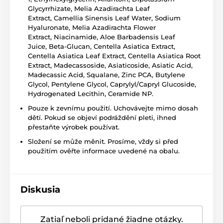
Glycyrrhizate
, Melia Azadirachta Leaf
Extract,
Camellia Sinensis Leaf Water
,
Sodium
Hyaluronate
, Melia Azadirachta Flower
Extract,
Niacinamide
, Aloe Barbadensis Leaf
Juice,
Beta-Glucan
,
Centella Asiatica Extract
,
Centella Asiatica Leaf Extract, Centella Asiatica Root
Extract,
Madecassoside
,
Asiaticoside
,
Asiatic Acid
,
Madecassic Acid,
Squalane
,
Zinc PCA
,
Butylene
Glycol
,
Pentylene Glycol
, Caprylyl/Capryl Glucoside,
Hydrogenated
Lecithin
,
Ceramide NP
.
Pouze k zevnímu použití. Uchovávejte mimo dosah
dětí. Pokud se objeví podráždění pleti, ihned
přestaňte výrobek používat.
Složení se může měnit. Prosíme, vždy si před
použitím ověřte informace uvedené na obalu.
Diskusia
Zatiaľ neboli pridané žiadne otázky.