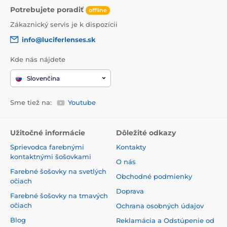
Potrebujete poradiť
offline
Zákaznický servis je k dispozícii
info@luciferlenses.sk
Kde nás nájdete
Slovenčina
Sme tiež na:
Youtube
Užitočné informácie
Dôležité odkazy
Sprievodca farebnými
Kontakty
kontaktnými šošovkami
O nás
Farebné šošovky na svetlých
Obchodné podmienky
očiach
Doprava
Farebné šošovky na tmavých
očiach
Ochrana osobných údajov
Blog
Reklamácia a Odstúpenie od