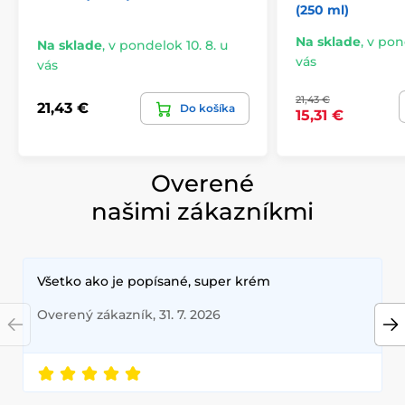
(250 ml)
Na sklade
,
v pond
Na sklade
,
v pondelok 10. 8. u
vás
vás
21,43 €
21,43 €
Do košíka
15,31 €
Overené
našimi zákazníkmi
Všetko ako je popísané, super krém
Overený zákazník, 31. 7. 2026