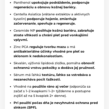
Panthenol
upokojuje podráždenie, podporuje
regeneráciu a obnovu kožnej bariéry.
Centella Asiatica (vrátane extraktov a aktívnych
kyselín)
podporuje hojenie
,
zmierňuje
začervenanie
,
spevňuje a regeneruje.
Ceramide NP
posilňuje kožnú bariéru
,
zabraňuje
strate vlhkosti a chráni pleť pred vonkajšími
vplyvmi.
Zinc PCA
reguluje tvorbu mazu
a má
antibakteriálne účinky vhodné pre pleť so
sklonom k nedokonalostiam.
Skvalán, výživná lipidová zložka, pomáha
obnoviť
ochrannú vrstvu pokožky a dodáva jej pružnosť.
Sérum má ľahkú
textúru, ľahko sa vstrebáva a
nezanecháva pocit ťažkosti.
Vhodné na
použitie ráno aj večer
(odporúča sa
začať s 1–2 kvapkami 1–2× týždenne a postupne
zvýšiť až na 5 kvapiek 2× denne).
Pri použití počas dňa je nevyhnutná ochrana pred
slnkom (SPF).