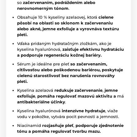
so
začervenaním, podráždením alebo
nerovnomerným tónom
.
Obsahuje 10 % kyseliny azelaovej, ktorá
cielene
pôsobí na oblasti so sklonom k začervenaniu
alebo akné, jemne exfoliuje a vyrovnáva textúru
pleti.
Vďaka pridaným hydratačným zložkám, ako je
kyselina hyalurónová,
zaisťuje efektívnu hydratáciu
a podporuje regeneráciu kožnej bariéry.
Sérum je ideálne pre pleť
so začervenaním,
citlivosťou alebo poškodenou bariérou, poskytuje
cielenú starostlivosť bez narušenia rovnováhy
pleti.
Kyselina azelaová
redukuje začervenanie
,
jemne
exfoliuje
,
pomáha regulovať mazovú aktivitu a
má
antibakteriálne účinky
.
Kyselina hyalurónová
intenzívne hydratuje
, viaže
vodu v pokožke, vytvára pocit pevnosti a jemnosti.
Niacínamid
rozjasňuje pleť
,
podporuje zjednotenie
tónu a pomáha regulovať tvorbu mazu.