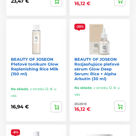
23,47 €
16,12 €
-20%
BEAUTY OF JOSEON
BEAUTY OF JOSEON
Pleťové tonikum Glow
Rozjasňujúce pleťové
Replenishing Rice Milk
sérum Glow Deep
(150 ml)
Serum: Rice + Alpha
Arbutin (30 ml)
Na sklade
,
v stredu 12. 8. u
Na sklade
,
v stredu 12. 8. u
vás
vás
20,20 €
16,94 €
16,12 €
-8%