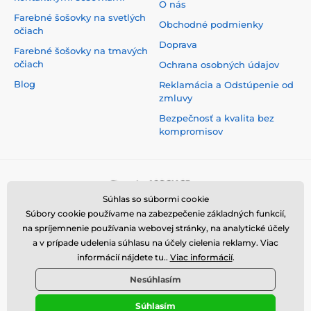
O nás
Farebné šošovky na svetlých
Obchodné podmienky
očiach
Doprava
Farebné šošovky na tmavých
očiach
Ochrana osobných údajov
Blog
Reklamácia a Odstúpenie od
zmluvy
Bezpečnosť a kvalita bez
kompromisov
Súhlas so súbormi cookie
Súbory cookie používame na zabezpečenie základných funkcií,
na spríjemnenie používania webovej stránky, na analytické účely
a v prípade udelenia súhlasu na účely cielenia reklamy. Viac
informácií nájdete tu..
Viac informácií
.
Nesúhlasím
Súhlasím
© 2026 www.luciferlenses.sk ⦁ E-shop vytvorila
SIMPLIA.cz