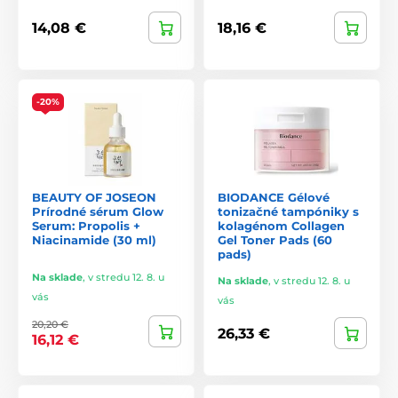
14,08 €
18,16 €
-20%
BEAUTY OF JOSEON
BIODANCE Gélové
Prírodné sérum Glow
tonizačné tampóniky s
Serum: Propolis +
kolagénom Collagen
Niacinamide (30 ml)
Gel Toner Pads (60
pads)
Na sklade
,
v stredu 12. 8. u
Na sklade
,
v stredu 12. 8. u
vás
vás
20,20 €
26,33 €
16,12 €