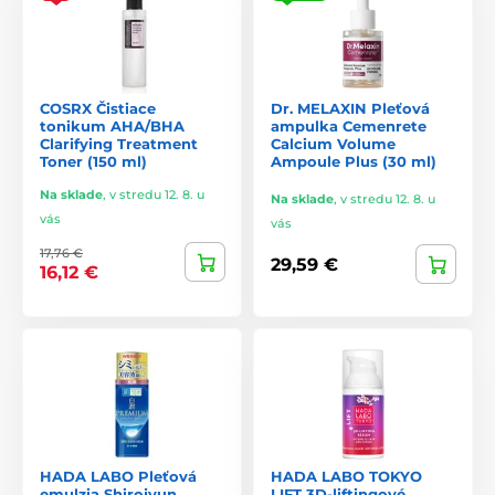
COSRX Čistiace
Dr. MELAXIN Pleťová
tonikum AHA/BHA
ampulka Cemenrete
Clarifying Treatment
Calcium Volume
Toner (150 ml)
Ampoule Plus (30 ml)
Na sklade
,
v stredu 12. 8. u
Na sklade
,
v stredu 12. 8. u
vás
vás
17,76 €
29,59 €
16,12 €
HADA LABO Pleťová
HADA LABO TOKYO
emulzia Shirojyun
LIFT 3D-liftingové