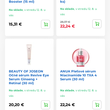
Booster (15 ml)
ks)
Kórejské a japonské tonery, séra, ampulky a esencie sú
Na sklade
,
v stredu 12. 8. u
obľúbené vďaka
ľahkým textúram, vysokému obsahu
Na sklade
,
v stredu 12. 8. u
účinných látok a výbornej znášanlivosti
.
vás
vás
28,37 €
15,31 €
22,24 €
BEAUTY OF JOSEON
ANUA Pleťové sérum
Očné sérum Revive Eye
Niacinamide 10 TXA 4
Serum Ginseng +
Serum (30 ml)
Retinal (30 ml)
Na sklade
,
v stredu 12. 8. u
Na sklade
,
v stredu 12. 8. u
vás
vás
20,20 €
22,24 €