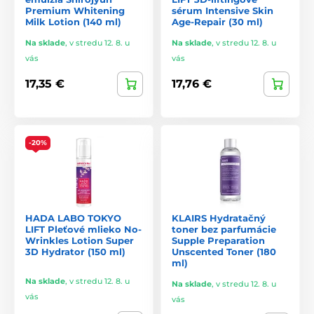
Premium Whitening
sérum Intensive Skin
Milk Lotion (140 ml)
Age-Repair (30 ml)
Na sklade
,
v stredu 12. 8. u
Na sklade
,
v stredu 12. 8. u
vás
vás
17,35 €
17,76 €
-20%
HADA LABO TOKYO
KLAIRS Hydratačný
LIFT Pleťové mlieko No-
toner bez parfumácie
Wrinkles Lotion Super
Supple Preparation
3D Hydrator (150 ml)
Unscented Toner (180
ml)
Na sklade
,
v stredu 12. 8. u
Na sklade
,
v stredu 12. 8. u
vás
vás