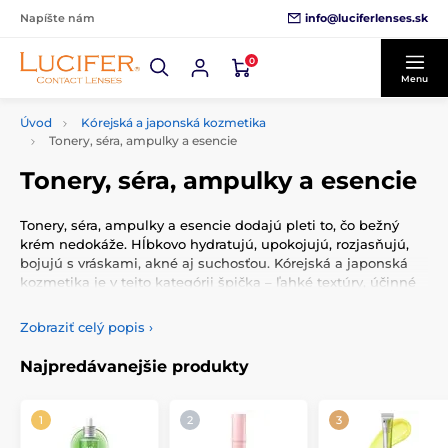
info@luciferlenses.sk
Napíšte nám
0
Menu
Úvod
Kórejská a japonská kozmetika
Tonery, séra, ampulky a esencie
Tonery, séra, ampulky a esencie
Tonery, séra, ampulky a esencie dodajú pleti to, čo bežný
krém nedokáže. Hĺbkovo hydratujú, upokojujú, rozjasňujú,
bojujú s vráskami, akné aj suchosťou. Kórejská a japonská
kozmetika je v tejto kategórii špička – ľahké textúry, účinné
látky a rýchle, viditeľné výsledky.
Zobraziť celý popis
›
Tonery, séra, ampulky a esencie patria medzi najúčinnejšie
produkty starostlivosti o pleť, pretože riešia konkrétne
Najpredávanejšie produkty
problémy a prinášajú rýchle aj dlhodobé výsledky. Ak chceš
zlepšiť hydratáciu, rozjasniť pleť, zmierniť vrásky, podporiť
regeneráciu alebo upokojiť podráždenie, toto je presne to, čo
hľadáš.