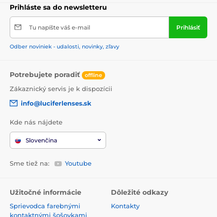
Prihláste sa do newsletteru
Tu napíšte váš e-mail
Prihlásiť
Odber noviniek - udalosti, novinky, zľavy
Potrebujete poradiť
offline
Zákaznický servis je k dispozícii
info@luciferlenses.sk
Kde nás nájdete
Slovenčina
Sme tiež na:
Youtube
Užitočné informácie
Dôležité odkazy
Sprievodca farebnými
Kontakty
kontaktnými šošovkami