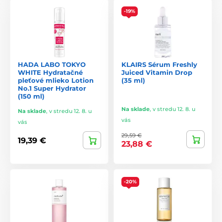
-19%
HADA LABO TOKYO
KLAIRS Sérum Freshly
WHITE Hydratačné
Juiced Vitamin Drop
pleťové mlieko Lotion
(35 ml)
No.1 Super Hydrator
(150 ml)
Na sklade
,
v stredu 12. 8. u
Na sklade
,
v stredu 12. 8. u
vás
vás
29,59 €
19,39 €
23,88 €
-20%