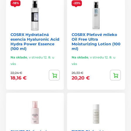
-18%
-23%
COSRX Hydratačná
COSRX Pleťové mlieko
esencia Hyaluronic Acid
Oil Free Ultra
Hydra Power Essence
Moisturizing Lotion (100
(100 ml)
ml)
Na sklade
,
v stredu 12. 8. u
Na sklade
,
v stredu 12. 8. u
vás
vás
22,24 €
26,33 €
18,16 €
20,20 €