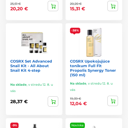
25,51 €
20,20 €
20,20 €
15,31 €
-38%
COSRX Set Advanced
COSRX Upokojujúce
Snail Kit - All About
tonikum Full Fit
Snail Kit 4-step
Propolis Synergy Toner
(150 ml)
Na sklade
,
v stredu 12. 8. u
Na sklade
,
v stredu 12. 8. u
vás
vás
19,39 €
28,37 €
12,04 €
-9%
Novinka