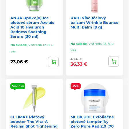
Ampulky sú najkoncentrovanejšou formou starostlivosti.
Používajú sa krátkodobo alebo v období, keď pleť potrebuje
ANUA Upokojujúce
KAHI Viacúčelový
extra podporu. Skvelé na
regeneráciu, rozjasnenie,
pleťové sérum Azelaic
balzam Wrinkle Bounce
hydratáciu a upokojenie
. Obsahujú napríklad
propolis,
Acid 10 Hyaluron
Multi Balm (9 g)
Redness Soothing
kolagén, kyseliny, retinol alebo peptidy
.
Serum (30 ml)
Prečo ich používať?
Na sklade
,
v stredu 12. 8. u
Na sklade
,
v stredu 12. 8. u
vás
vás
Pretože krém nestačí na všetko. Tieto produkty:
40,41 €
23,06 €
36,33 €
hĺbkovo hydratujú
opravujú kožnú bariéru
vyhladzujú linky
Novinka
-22%
rozjasňujú tón pleti
bojujú s nedokonalosťami
urýchľujú regeneráciu
CELIMAX Pleťový
MEDICUBE Exfoliačné
booster The Vita-A
pleťové tampóniky
upokojujú podráždenie
Retinal Shot Tightening
Zero Pore Pad 2.0 (70