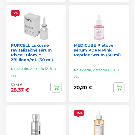
-7%
PURCELL Luxusné
MEDICUBE Pleťové
revitalizačné sérum
sérum PDRN Pink
Pixcell Biom™
Peptide Serum (30 ml)
2Billioon/mL (30 ml)
Na sklade
,
v stredu 12. 8. u
Na sklade
,
v stredu 12. 8. u
vás
vás
30,41 €
20,20 €
28,37 €
-14%