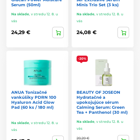
Serum (50ml)
Minis Trio Set (3 ks)
Na sklade
,
v stredu 12. 8. u
Na sklade
,
v stredu 12. 8. u
vás
vás
24,29 €
24,08 €
-20%
ANUA Tonizačné
BEAUTY OF JOSEON
vankúšiky PDRN 100
Hydratačné a
Hyaluron Acid Glow
upokojujúce sérum
Pad (60 ks / 180 ml)
Calming Serum: Green
Tea + Panthenol (30 ml)
Na sklade
,
v stredu 12. 8. u
Na sklade
,
v stredu 12. 8. u
vás
vás
20,20 €