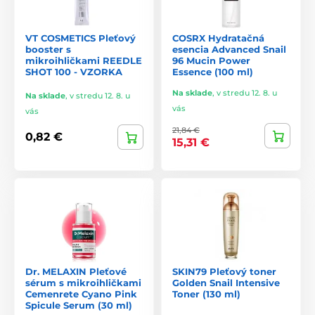
VT COSMETICS Pleťový
COSRX Hydratačná
booster s
esencia Advanced Snail
mikroihličkami REEDLE
96 Mucin Power
SHOT 100 - VZORKA
Essence (100 ml)
Na sklade
,
v stredu 12. 8. u
Na sklade
,
v stredu 12. 8. u
vás
vás
21,84 €
0,82 €
15,31 €
Dr. MELAXIN Pleťové
SKIN79 Pleťový toner
sérum s mikroihličkami
Golden Snail Intensive
Cemenrete Cyano Pink
Toner (130 ml)
Spicule Serum (30 ml)