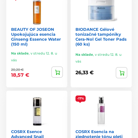
BEAUTY OF JOSEON
BIODANCE Gélové
Upokojujúca esencia
tonizačné tampóniky
Ginseng Essence Water
Cera-Nol Gel Toner Pads
(150 ml)
(60 ks)
Na sklade
,
v stredu 12. 8. u
Na sklade
,
v stredu 12. 8. u
vás
vás
20,20 €
26,33 €
18,57 €
-17%
COSRX Esence
COSRX Esencia na
Advanced Snail
zjednotenie tónu pleti