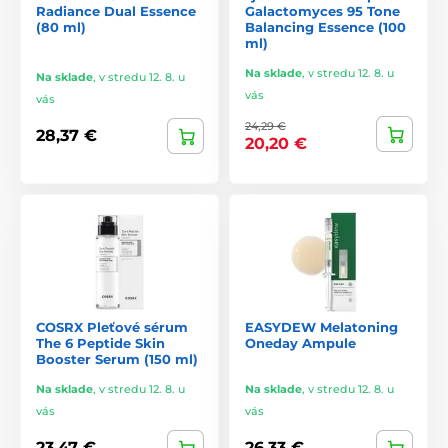
Radiance Dual Essence
Galactomyces 95 Tone
(80 ml)
Balancing Essence (100
ml)
Na sklade
,
v stredu 12. 8. u
Na sklade
,
v stredu 12. 8. u
vás
vás
24,29 €
28,37 €
20,20 €
COSRX Pleťové sérum
EASYDEW Melatoning
The 6 Peptide Skin
Oneday Ampule
Booster Serum (150 ml)
Na sklade
,
v stredu 12. 8. u
Na sklade
,
v stredu 12. 8. u
vás
vás
23,47 €
26,33 €