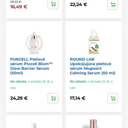
20,61 €
22,24 €
16,49 €
PURCELL Pleťové
ROUND LAB
sérum Pixcell Biom™
Upokojujúce pleťové
Glow Barrier Serum
sérum Mugwort
(50ml)
Calming Serum (50 ml)
Na sklade
,
v stredu 12. 8. u
Na sklade
,
v stredu 12. 8. u
vás
vás
24,29 €
17,14 €