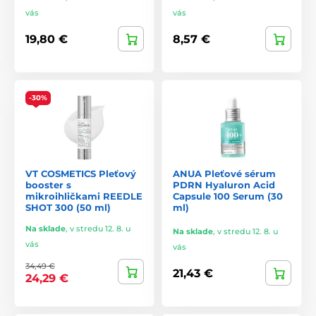
vás
vás
19,80 €
8,57 €
-30%
VT COSMETICS Pleťový
ANUA Pleťové sérum
booster s
PDRN Hyaluron Acid
mikroihličkami REEDLE
Capsule 100 Serum (30
SHOT 300 (50 ml)
ml)
Na sklade
,
v stredu 12. 8. u
Na sklade
,
v stredu 12. 8. u
vás
vás
34,49 €
21,43 €
24,29 €