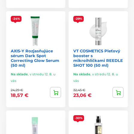
-24%
-29%
AXIS-Y Rozjasňujúce
VT COSMETICS Pleťový
sérum Dark Spot
booster s
Correcting Glow Serum
mikroihličkami REEDLE
(50 ml)
SHOT 100 (50 ml)
Na sklade
,
v stredu 12. 8. u
Na sklade
,
v stredu 12. 8. u
vás
vás
24,29 €
32,45 €
18,57 €
23,06 €
-30%