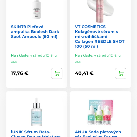
SKIN79 Pleťová
VT COSMETICS
ampulka Beblesh Dark
Kolagénové sérum s
Spot Ampoule (50 ml)
mikroihličkami
Collagen REEDLE SHOT
100 (50 ml)
Na sklade
,
v stredu 12. 8. u
Na sklade
,
v stredu 12. 8. u
vás
vás
17,76 €
40,41 €
iUNIK Sérum Beta-
ANUA Sada pleťových
Glucan Power Moisture
sér Exclusive Serum