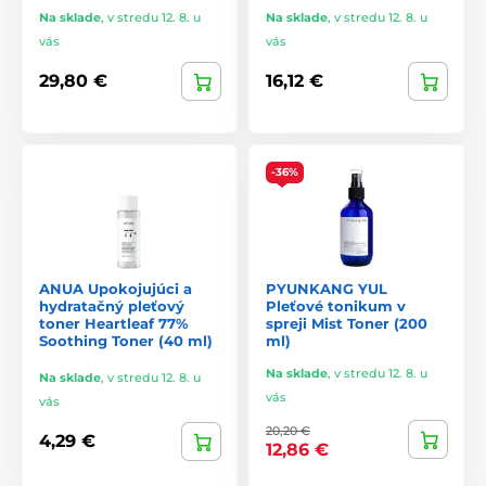
Na sklade
,
v stredu 12. 8. u
Na sklade
,
v stredu 12. 8. u
vás
vás
29,80 €
16,12 €
-36%
ANUA Upokojujúci a
PYUNKANG YUL
hydratačný pleťový
Pleťové tonikum v
toner Heartleaf 77%
spreji Mist Toner (200
Soothing Toner (40 ml)
ml)
Na sklade
,
v stredu 12. 8. u
Na sklade
,
v stredu 12. 8. u
vás
vás
20,20 €
4,29 €
12,86 €