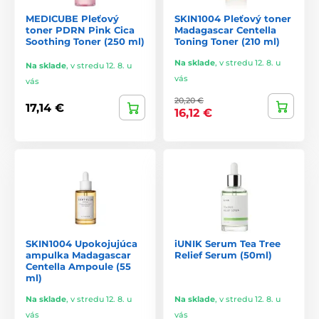
MEDICUBE Pleťový
SKIN1004 Pleťový toner
toner PDRN Pink Cica
Madagascar Centella
Soothing Toner (250 ml)
Toning Toner (210 ml)
Na sklade
,
v stredu 12. 8. u
Na sklade
,
v stredu 12. 8. u
vás
vás
20,20 €
17,14 €
16,12 €
SKIN1004 Upokojujúca
iUNIK Serum Tea Tree
ampulka Madagascar
Relief Serum (50ml)
Centella Ampoule (55
ml)
Na sklade
,
v stredu 12. 8. u
Na sklade
,
v stredu 12. 8. u
vás
vás