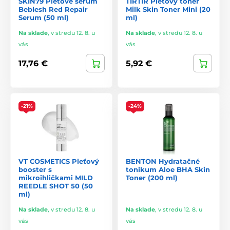
SKIN79 Pleťové sérum
TIRTIR Pleťový toner
Beblesh Red Repair
Milk Skin Toner Mini (20
Serum (50 ml)
ml)
Na sklade
,
v stredu 12. 8. u
Na sklade
,
v stredu 12. 8. u
vás
vás
17,76 €
5,92 €
-21%
-24%
VT COSMETICS Pleťový
BENTON Hydratačné
booster s
tonikum Aloe BHA Skin
mikroihličkami MILD
Toner (200 ml)
REEDLE SHOT 50 (50
ml)
Na sklade
,
v stredu 12. 8. u
Na sklade
,
v stredu 12. 8. u
vás
vás