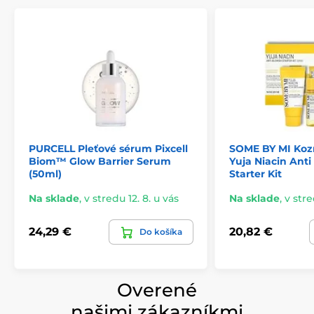
PURCELL Pleťové sérum Pixcell
SOME BY MI Koz
Biom™ Glow Barrier Serum
Yuja Niacin Anti
(50ml)
Starter Kit
Na sklade
,
v stredu 12. 8. u vás
Na sklade
,
v stre
24,29 €
20,82 €
Do košíka
Overené
našimi zákazníkmi