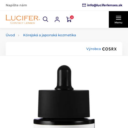
info@luciferlenses.sk
Napíšte nám
0
Menu
Úvod
Kórejská a japonská kozmetika
Výrobca