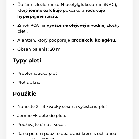
Ďalšími zložkami sú N-acetylglukozamín (NAG),
ktorý
jemne exfoliuje
pokožku a
redukuje
hyperpigmentáciu
.
Zinok PCA na
vyváženie olejovej a vodnej
zložky
pleti.
Alantoín, ktorý podporuje
produkciu kolagénu
.
Obsah balenia: 20 ml
Typy pleti
Problematická pleť
Pleť s akné
Použitie
Naneste 2 – 3 kvapky séra na vyčistenú pleť
Jemne vklepte do pleti.
Používajte ráno a večer.
Ráno potom použite opaľovací krém s ochranou