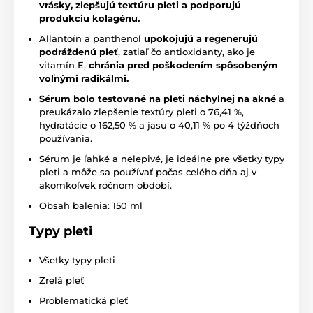
vrásky, zlepšujú textúru pleti a podporujú
produkciu kolagénu.
Allantoín a panthenol
upokojujú a regenerujú
podráždenú pleť
, zatiaľ čo antioxidanty, ako je
vitamín E,
chránia pred poškodením spôsobeným
voľnými radikálmi.
Sérum bolo testované na pleti náchylnej na akné
a
preukázalo zlepšenie textúry pleti o 76,41 %,
hydratácie o 162,50 % a jasu o 40,11 % po 4 týždňoch
používania.
Sérum je ľahké a nelepivé, je ideálne pre všetky typy
pleti a môže sa používať počas celého dňa aj v
akomkoľvek ročnom období.
Obsah balenia: 150 ml
Typy pleti
Všetky typy pleti
Zrelá pleť
Problematická pleť