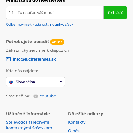
Prihláste sa do newsletteru
Tu napíšte váš e-mail
Prihlásiť
Odber noviniek - udalosti, novinky, zľavy
Potrebujete poradiť
offline
Zákaznický servis je k dispozícii
info@luciferlenses.sk
Kde nás nájdete
Slovenčina
Sme tiež na:
Youtube
Užitočné informácie
Dôležité odkazy
Sprievodca farebnými
Kontakty
kontaktnými šošovkami
O nás