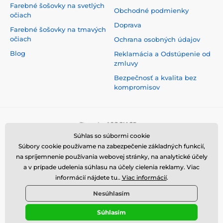
Farebné šošovky na svetlých
Obchodné podmienky
očiach
Doprava
Farebné šošovky na tmavých
očiach
Ochrana osobných údajov
Blog
Reklamácia a Odstúpenie od
zmluvy
Bezpečnosť a kvalita bez
kompromisov
Súhlas so súbormi cookie
Súbory cookie používame na zabezpečenie základných funkcií,
na spríjemnenie používania webovej stránky, na analytické účely
a v prípade udelenia súhlasu na účely cielenia reklamy. Viac
informácií nájdete tu..
Viac informácií
.
Nesúhlasím
Súhlasím
© 2026 www.luciferlenses.sk ⦁ E-shop vytvorila
SIMPLIA.cz