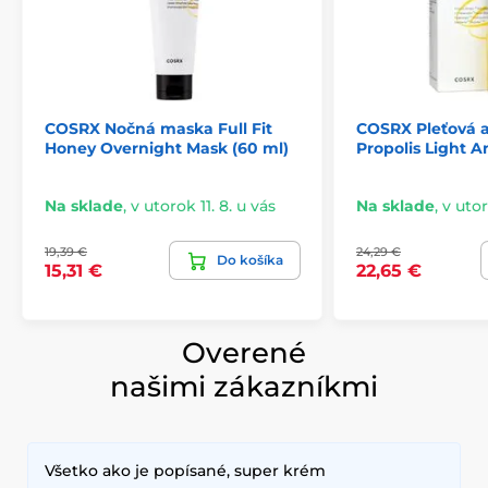
COSRX Nočná maska Full Fit
COSRX Pleťová a
Honey Overnight Mask (60 ml)
Propolis Light A
Na sklade
,
v utorok 11. 8. u vás
Na sklade
,
v utor
19,39 €
24,29 €
Do košíka
15,31 €
22,65 €
Overené
našimi zákazníkmi
Všetko ako je popísané, super krém