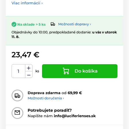
Viac informácií ›
Možnosti dopravy ›
Na sklade > 5 ks
Objednávky do 10:00, predpokladané dodanie:
u vás v utorok
11. 8.
23,47 €
Do košíka
ks
Doprava zdarma
od
69,99 €
Možnosti doručenia ›
Potrebujete poradiť?
Napíšte nám
info@luciferlenses.sk