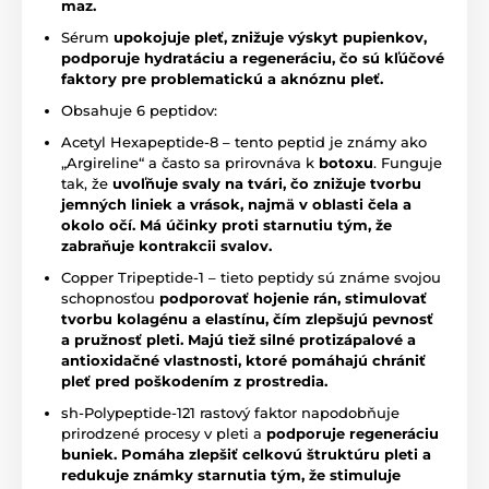
maz.
Sérum
upokojuje pleť, znižuje výskyt pupienkov,
podporuje hydratáciu a regeneráciu, čo sú kľúčové
faktory pre problematickú a aknóznu pleť.
Obsahuje 6 peptidov:
Acetyl Hexapeptide-8 – tento peptid je známy ako
„Argireline“ a často sa prirovnáva k
botoxu
. Funguje
tak, že
uvoľňuje svaly na tvári, čo znižuje tvorbu
jemných liniek a vrások, najmä v oblasti čela a
okolo očí. Má účinky proti starnutiu tým, že
zabraňuje kontrakcii svalov.
Copper Tripeptide-1 – tieto peptidy sú známe svojou
schopnosťou
podporovať hojenie rán, stimulovať
tvorbu kolagénu a elastínu, čím zlepšujú pevnosť
a pružnosť pleti. Majú tiež silné protizápalové a
antioxidačné vlastnosti, ktoré pomáhajú chrániť
pleť pred poškodením z prostredia.
sh-Polypeptide-121 rastový faktor napodobňuje
prirodzené procesy v pleti a
podporuje regeneráciu
buniek.
Pomáha zlepšiť celkovú štruktúru pleti a
redukuje známky starnutia tým, že stimuluje