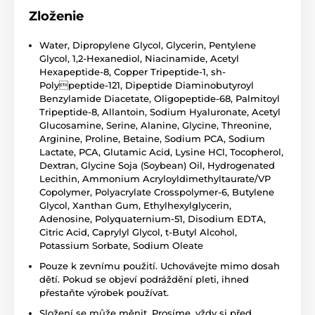
Zloženie
Water, Dipropylene Glycol, Glycerin, Pentylene
Glycol, 1,2-Hexanediol, Niacinamide, Acetyl
Hexapeptide-8, Copper Tripeptide-1, sh-
Polypeptide-121, Dipeptide Diaminobutyroyl
Benzylamide Diacetate, Oligopeptide-68, Palmitoyl
Tripeptide-8, Allantoin, Sodium Hyaluronate, Acetyl
Glucosamine, Serine, Alanine, Glycine, Threonine,
Arginine, Proline, Betaine, Sodium PCA, Sodium
Lactate, PCA, Glutamic Acid, Lysine HCl, Tocopherol,
Dextran, Glycine Soja (Soybean) Oil, Hydrogenated
Lecithin, Ammonium Acryloyldimethyltaurate/VP
Copolymer, Polyacrylate Crosspolymer-6, Butylene
Glycol, Xanthan Gum, Ethylhexylglycerin,
Adenosine, Polyquaternium-51, Disodium EDTA,
Citric Acid, Caprylyl Glycol, t-Butyl Alcohol,
Potassium Sorbate, Sodium Oleate
Pouze k zevnímu použití. Uchovávejte mimo dosah
dětí. Pokud se objeví podráždění pleti, ihned
přestaňte výrobek používat.
Složení se může měnit. Prosíme, vždy si před