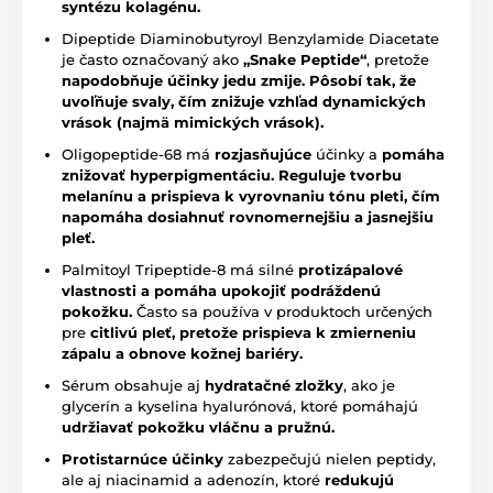
syntézu kolagénu.
Dipeptide Diaminobutyroyl Benzylamide Diacetate
je často označovaný ako
„Snake Peptide“
, pretože
napodobňuje účinky jedu zmije. Pôsobí tak, že
uvoľňuje svaly, čím znižuje vzhľad dynamických
vrások (najmä mimických vrások).
Oligopeptide-68 má
rozjasňujúce
účinky a
pomáha
znižovať hyperpigmentáciu.
Reguluje tvorbu
melanínu a prispieva k vyrovnaniu tónu pleti, čím
napomáha dosiahnuť rovnomernejšiu a jasnejšiu
pleť.
Palmitoyl Tripeptide-8 má silné
protizápalové
vlastnosti a pomáha upokojiť podráždenú
pokožku.
Často sa používa v produktoch určených
pre
citlivú pleť, pretože prispieva k zmierneniu
zápalu a obnove kožnej bariéry.
Sérum obsahuje aj
hydratačné zložky
, ako je
glycerín a kyselina hyalurónová, ktoré pomáhajú
udržiavať pokožku vláčnu a pružnú.
Protistarnúce účinky
zabezpečujú nielen peptidy,
ale aj niacinamid a adenozín, ktoré
redukujú