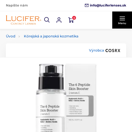
info@luciferlenses.sk
Napíšte nám
0
Menu
Úvod
Kórejská a japonská kozmetika
Výrobca