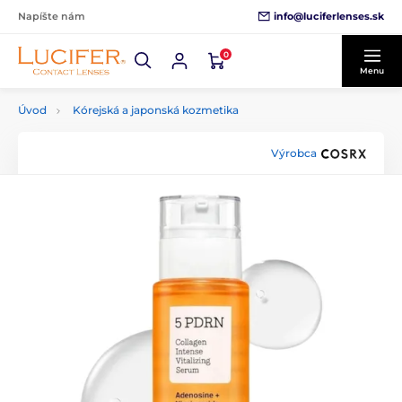
info@luciferlenses.sk
Napíšte nám
0
Menu
Úvod
Kórejská a japonská kozmetika
Výrobca