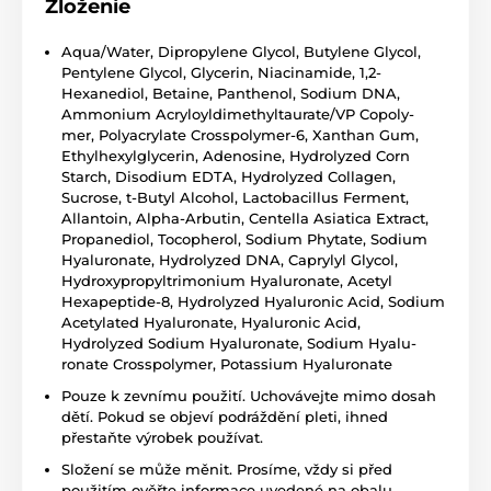
Zloženie
Aqua/Water, Dipropylene Glycol, Butylene Glycol,
Pentylene Glycol, Glycerin, Niacinamide, 1,2-
Hexanediol, Betaine, Panthenol, Sodium DNA,
Ammonium Acryloyldimethyltaurate/VP Copoly-
mer, Polyacrylate Crosspolymer-6, Xanthan Gum,
Ethylhexylglycerin, Adenosine, Hydrolyzed Corn
Starch, Disodium EDTA, Hydrolyzed Collagen,
Sucrose, t-Butyl Alcohol, Lactobacillus Ferment,
Allantoin, Alpha-Arbutin, Centella Asiatica Extract,
Propanediol, Tocopherol, Sodium Phytate, Sodium
Hyaluronate, Hydrolyzed DNA, Caprylyl Glycol,
Hydroxypropyltrimonium Hyaluronate, Acetyl
Hexapeptide-8, Hydrolyzed Hyaluronic Acid, Sodium
Acetylated Hyaluronate, Hyaluronic Acid,
Hydrolyzed Sodium Hyaluronate, Sodium Hyalu-
ronate Crosspolymer, Potassium Hyaluronate
Pouze k zevnímu použití. Uchovávejte mimo dosah
dětí. Pokud se objeví podráždění pleti, ihned
přestaňte výrobek používat.
Složení se může měnit. Prosíme, vždy si před
použitím ověřte informace uvedené na obalu.