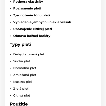
Podpora elasticity
Rozjasnenie pleti
Zjednotenie tónu pleti
Vyhladenie jemných liniek a vrások
Upokojenie citlivej pleti
Obnova kožnej bariéry
Typy pleti
Dehydratovaná pleť
Suchá pleť
Normálna pleť
Zmiešaná pleť
Mastná pleť
Zrelá pleť
Citlivá pleť
Použitie