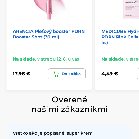
ARENCIA Pleťový booster PDRN
MEDICUBE Hydr
Booster Shot (30 ml)
PDRN Pink Colla
ks)
Na sklade
,
v stredu 12. 8. u vás
Na sklade
,
v stre
17,96 €
4,49 €
Do košíka
Overené
našimi zákazníkmi
Všetko ako je popísané, super krém