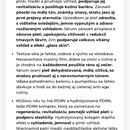
plnší, hladší a pružnejší vzhľad,
podporuje jej
revitalizáciu a posilňuje kožnú bariéru
. Zároveň
pôsobí na mdlý tón, známky únavy, stratu jasu aj
prvé prejavy starnutia.
Výsledkom je pleť
zdravšia,
s viditeľne sviežejším, jemne vypnutým a zdravo
rozžiareným vzhľadom.
Sérum zároveň prispieva k
obnove pleti
,
upokojeniu citlivosti
a
redukcii
tmavých škvŕn
, čím
podporuje celkovo vitálny
vzhľad a efekt „glass skin“.
Textúra séra je ľahká, vodová a rýchlo sa vstrebáva.
Nezanecháva mastný film, dobre sa vrství v rutine a
je vhodná na
každodenné použitie ráno aj večer.
Sérum ocení
pleť dehydratovaná, mdlá, citlivá, so
stratou pružnosti aj s nerovnomerným tónom
.
Vďaka pohodlnému baleniu s pumpičkou sa ľahko
dávkuje a hodí sa do bežnej aj cielenej anti-age
rutiny.
Kľúčovú rolu tu hrá PDRN a hydrolyzovaná PDRN,
teda PDRN komplex, ktorý sa zameriava na
regeneráciu
,
revitalizáciu
,
pevnejší vzhľad pleti
a
podporu elasticity
. Hydrolyzovaný kolagén dopĺňa
efekt o
vyhladenie
,
jemnosť
a plnší vzhľad.
Niacínamid patrí medzi najdôležitejšie aktívne látky