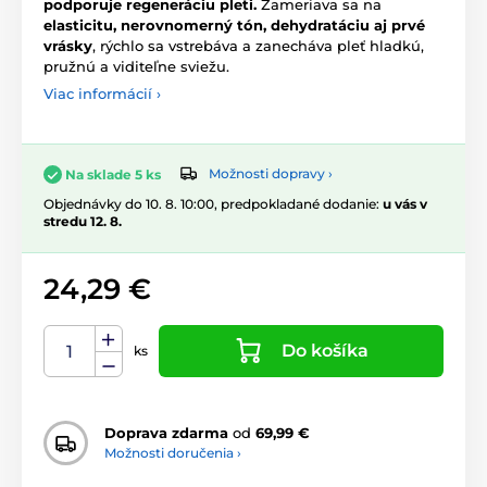
podporuje regeneráciu pleti.
Zameriava sa na
elasticitu, nerovnomerný tón, dehydratáciu aj prvé
vrásky
, rýchlo sa vstrebáva a zanecháva pleť hladkú,
pružnú a viditeľne sviežu.
Viac informácií ›
Možnosti dopravy ›
Na sklade 5 ks
Objednávky do 10. 8. 10:00, predpokladané dodanie:
u vás v
stredu 12. 8.
24,29 €
Do košíka
ks
Doprava zdarma
od
69,99 €
Možnosti doručenia ›