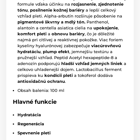
formule vďaka účinku na
rozjasnenie
,
zjednotenie
tónu
,
posilnenie kožnej bariéry
a lepší celkový
vzhľad pleti. Alpha-arbutín rozširuje pôsobenie na
pigmentové škvrny
a mdlý tón.
Panthenol,
alantoín a centella asiatica cielia na
upokojenie
,
komfort pleti
a
obnovu bariéry
, čo je dôležité
najmä pri citlivej a reaktívnej pokožke. Viac foriem
kyseliny hyalurónovej zabezpečuje
viacúrovňovú
hydratáciu
,
plump efekt
, jemnejšiu textúru a
pružnejší vzhľad. Peptid Acetyl hexapeptide-8 a
adenozín podporujú
hladší vzhľad jemných liniek
a
celkovo uhladenejší dojem. Lactobacillus ferment
prispieva ku
kondícii pleti
a tokoferol dodáva
antioxidačnú ochranu
.
Obsah balenia: 100 ml
Hlavné funkcie
Hydratácia
Regenerácia
Spevnenie pleti