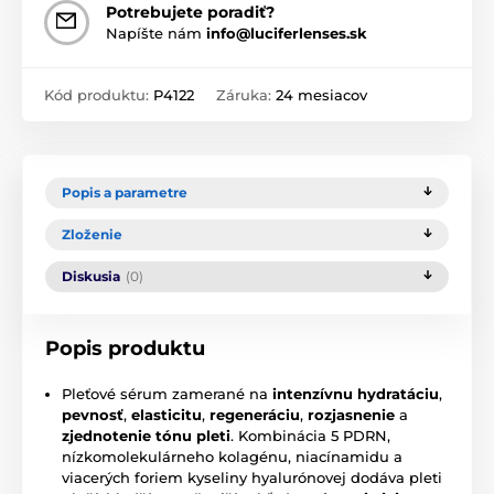
Potrebujete poradiť?
Napíšte nám
info@luciferlenses.sk
Kód produktu:
P4122
Záruka:
24 mesiacov
Popis a parametre
Zloženie
Diskusia
(0)
Popis produktu
Pleťové sérum zamerané na
intenzívnu hydratáciu
,
pevnosť
,
elasticitu
,
regeneráciu
,
rozjasnenie
a
zjednotenie tónu pleti
. Kombinácia 5 PDRN,
nízkomolekulárneho kolagénu, niacínamidu a
viacerých foriem kyseliny hyalurónovej dodáva pleti