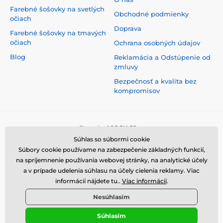
Farebné šošovky na svetlých
Obchodné podmienky
očiach
Doprava
Farebné šošovky na tmavých
očiach
Ochrana osobných údajov
Blog
Reklamácia a Odstúpenie od
zmluvy
Bezpečnosť a kvalita bez
kompromisov
Súhlas so súbormi cookie
Súbory cookie používame na zabezpečenie základných funkcií,
na spríjemnenie používania webovej stránky, na analytické účely
a v prípade udelenia súhlasu na účely cielenia reklamy. Viac
informácií nájdete tu..
Viac informácií
.
Nesúhlasím
Súhlasím
© 2026 www.luciferlenses.sk ⦁ E-shop vytvorila
SIMPLIA.cz