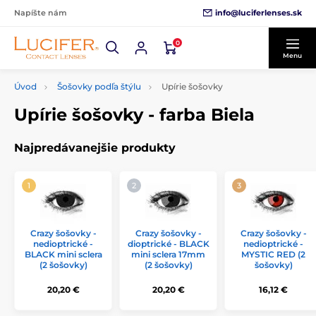
info@luciferlenses.sk
Napíšte nám
0
Menu
Úvod
Šošovky podľa štýlu
Upírie šošovky
Upírie šošovky - farba Biela
Najpredávanejšie produkty
Crazy šošovky -
Crazy šošovky -
Crazy šošovky -
nedioptrické -
dioptrické - BLACK
nedioptrické -
BLACK mini sclera
mini sclera 17mm
MYSTIC RED (2
(2 šošovky)
(2 šošovky)
šošovky)
20,20 €
20,20 €
16,12 €