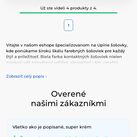
Už ste videli 4 produkty z 4.
1
Vitajte v našom eshope špecializovanom na Upírie šošovky,
kde ponúkame širokú škálu farebných šošoviek pre každý
štýl a príležitosť. Biela farba kontaktných šošoviek nielen
zvýrazní váš prirodzený vzhľad, ale taktiež vám umožní
vyjadriť svoju osobnosť a jedinečnosť. Vyberte si z našej
pestrej ponuky farebných šošoviek, ktoré vám poskytnú
Zobraziť celý popis
›
komfort a bezpečnosť po celý deň. Pridajte do svojho života
trochu farby s našimi kvalitnými šošovkami, ktoré spĺňajú
najvyššie štandardy kvality a pohodlia.
Overené
našimi zákazníkmi
Všetko ako je popísané, super krém