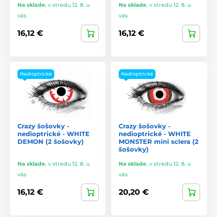
Na sklade
,
v stredu 12. 8. u
Na sklade
,
v stredu 12. 8. u
vás
vás
16,12 €
16,12 €
Nedioptrické
Nedioptrické
Crazy šošovky -
Crazy šošovky -
nedioptrické - WHITE
nedioptrické - WHITE
DEMON (2 šošovky)
MONSTER mini sclera (2
šošovky)
Na sklade
,
v stredu 12. 8. u
Na sklade
,
v stredu 12. 8. u
vás
vás
16,12 €
20,20 €