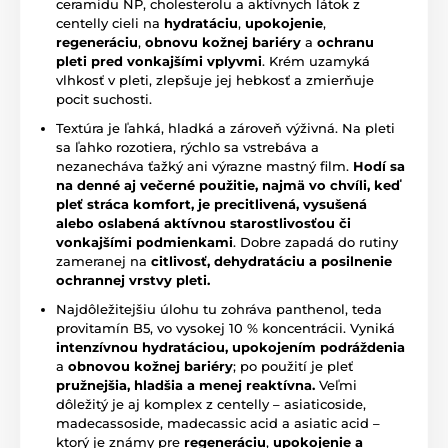
ceramidu NP, cholesterolu a aktívnych látok z
centelly cieli na
hydratáciu
,
upokojenie
,
regeneráciu
,
obnovu kožnej bariéry
a
ochranu
pleti pred vonkajšími vplyvmi
. Krém uzamyká
vlhkosť v pleti, zlepšuje jej hebkosť a zmierňuje
pocit suchosti.
Textúra je ľahká, hladká a zároveň výživná. Na pleti
sa ľahko rozotiera, rýchlo sa vstrebáva a
nezanecháva ťažký ani výrazne mastný film.
Hodí sa
na denné aj večerné použitie, najmä vo chvíli, keď
pleť stráca komfort, je precitlivená, vysušená
alebo oslabená aktívnou starostlivosťou či
vonkajšími podmienkami
. Dobre zapadá do rutiny
zameranej na
citlivosť, dehydratáciu a posilnenie
ochrannej vrstvy pleti.
Najdôležitejšiu úlohu tu zohráva panthenol, teda
provitamín B5, vo vysokej 10 % koncentrácii. Vyniká
intenzívnou hydratáciou,
upokojením podráždenia
a
obnovou kožnej bariéry
; po použití je pleť
pružnejšia, hladšia a menej reaktívna.
Veľmi
dôležitý je aj komplex z centelly – asiaticoside,
madecassoside, madecassic acid a asiatic acid –
ktorý je známy pre
regeneráciu
,
upokojenie
a