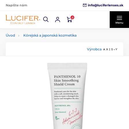
info@luciferlenses.sk
Napíšte nám
0
Menu
Úvod
Kórejská a japonská kozmetika
Výrobca