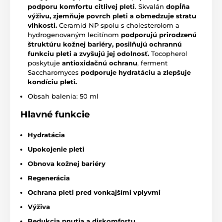
podporu komfortu citlivej pleti
. Skvalán
dopĺňa
výživu, zjemňuje povrch pleti a obmedzuje stratu
vlhkosti.
Ceramid NP spolu s cholesterolom a
hydrogenovaným lecitínom
podporujú prirodzenú
štruktúru kožnej bariéry, posilňujú ochrannú
funkciu pleti a zvyšujú jej odolnosť.
Tocopherol
poskytuje
antioxidačnú ochranu
, ferment
Saccharomyces
podporuje hydratáciu a zlepšuje
kondíciu pleti.
Obsah balenia: 50 ml
Hlavné
funkcie
Hydratácia
Upokojenie pleti
Obnova kožnej bariéry
Regenerácia
Ochrana pleti pred vonkajšími vplyvmi
Výživa
Redukcia pnutia a diskomfortu