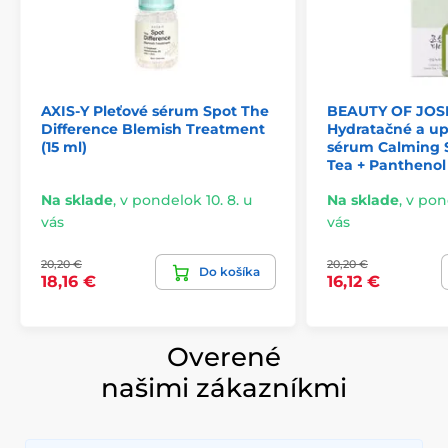
AXIS-Y Pleťové sérum Spot The
BEAUTY OF JO
Difference Blemish Treatment
Hydratačné a u
(15 ml)
sérum Calming 
Tea + Panthenol
Na sklade
,
v pondelok 10. 8. u
Na sklade
,
v pond
vás
vás
20,20 €
20,20 €
Do košíka
18,16 €
16,12 €
Overené
našimi zákazníkmi