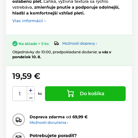
oslabenú pleť.
Ľahká, výživná textúra sa rýchlo
vstrebáva,
zmierňuje pnutie a podporuje odolnejší,
hladší a komfortnejší vzhľad pleti.
Viac informácií ›
Možnosti dopravy ›
Na sklade > 5 ks
Objednávky do 10:00, predpokladané dodanie:
u vás v
pondelok 10. 8.
19,59 €
Do košíka
ks
Doprava zdarma
od
69,99 €
Možnosti doručenia ›
Potrebujete poradiť?