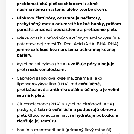
problematickú pleť so sklonom k akné,
nadmernému masteniu alebo tvorbe škvŕn.
Hĺbkovo čistí póry, odstraňuje nečistoty,
prebytočný maz a odumreté kožné bunky, pričom
pomáha znižovať podráždenie a preťaženie pleti.
Vďaka obsahu prírodných aktívnych aminokyselín a
patentovanej zmesi Tri-Peel Acid (AHA, BHA, PHA)
jemne exfoliuje bez narušenia ochrannej kožnej
bariéry.
Kyselina salicylová (BHA)
uvoľňuje póry a bojuje
proti nedokonalostiam.
Capryloyl salicylová kyselina, známa aj ako
lipohydroxykyselina (LHA), má
exfoliačné,
protizápalové a antimikrobiálne účinky a je veľmi
šetrná k pleti.
Gluconolactone (PHA) a kyselina citrónová (AHA)
poskytujú
šetrnú exfoliáciu a podporujú obnovu
pleti.
Gluconolactone navyše
hydratuje pokožku a
zlepšuje jej textúru.
Kaolín a montmorillonit (prírodný ílový minerál)