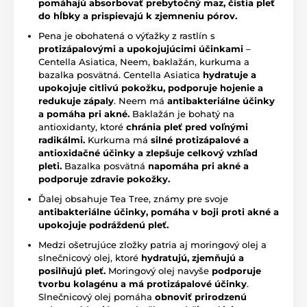
pomáhajú absorbovať prebytočný maz, čistia pleť
do hĺbky a prispievajú k zjemneniu pórov.
Pena je obohatená o výťažky z rastlín s
protizápalovými a upokojujúcimi účinkami
–
Centella Asiatica, Neem, baklažán, kurkuma a
bazalka posvätná. Centella Asiatica
hydratuje a
upokojuje citlivú pokožku, podporuje hojenie a
redukuje zápaly
. Neem má
antibakteriálne účinky
a pomáha pri akné.
Baklažán je bohatý na
antioxidanty, ktoré
chránia pleť pred voľnými
radikálmi.
Kurkuma má
silné protizápalové a
antioxidačné účinky a zlepšuje celkový vzhľad
pleti.
Bazalka posvätná
napomáha pri akné a
podporuje zdravie pokožky.
Ďalej obsahuje Tea Tree, známy pre svoje
antibakteriálne účinky, pomáha v boji proti akné a
upokojuje podráždenú pleť.
Medzi ošetrujúce zložky patria aj moringový olej a
slnečnicový olej, ktoré
hydratujú, zjemňujú a
posilňujú pleť.
Moringový olej navyše
podporuje
tvorbu kolagénu a má protizápalové účinky
.
Slnečnicový olej pomáha
obnoviť prirodzenú