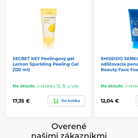
SECRET KEY Peelingový gél
SHISEIDO SENKA 
Lemon Sparkling Peeling Gel
odličovacia pen
(120 ml)
Beauty Face Foa
Na sklade
,
v stredu 12. 8. u vás
Na sklade
,
v stre
17,35 €
12,04 €
Do košíka
Overené
našimi zákazníkmi