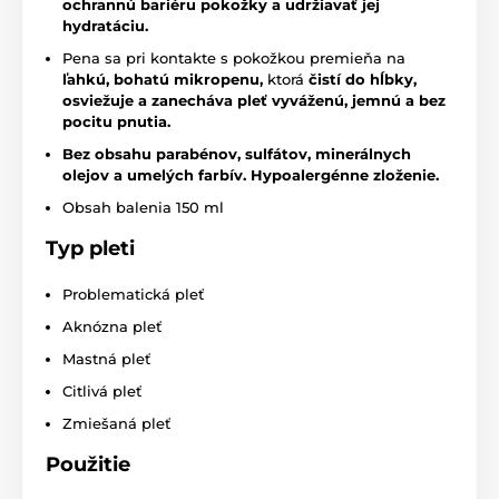
ochrannú bariéru pokožky a udržiavať jej
hydratáciu.
Pena sa pri kontakte s pokožkou premieňa na
ľahkú, bohatú mikropenu,
ktorá
čistí do hĺbky,
osviežuje a zanecháva pleť vyváženú, jemnú a bez
pocitu pnutia.
Bez obsahu parabénov, sulfátov, minerálnych
olejov a umelých farbív. Hypoalergénne zloženie.
Obsah balenia 150 ml
Typ pleti
Problematická pleť
Aknózna pleť
Mastná pleť
Citlivá pleť
Zmiešaná pleť
Použitie