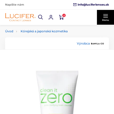
info@luciferlenses.sk
Napíšte nám
0
Menu
Úvod
Kórejská a japonská kozmetika
Výrobca