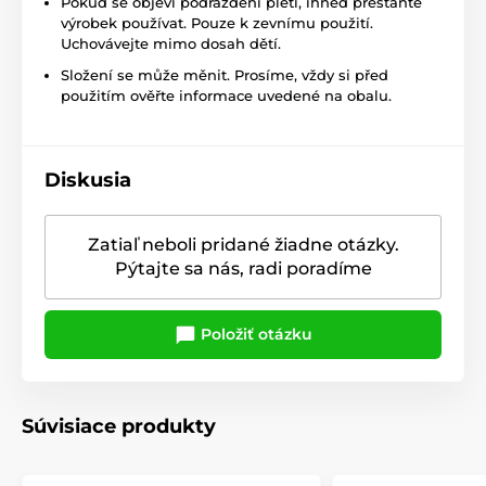
Pokud se objeví podráždění pleti, ihned přestaňte
výrobek používat. Pouze k zevnímu použití.
Uchovávejte mimo dosah dětí.
Složení se může měnit. Prosíme, vždy si před
použitím ověřte informace uvedené na obalu.
Diskusia
Zatiaľ neboli pridané žiadne otázky.
Pýtajte sa nás, radi poradíme
Položiť otázku
Súvisiace produkty