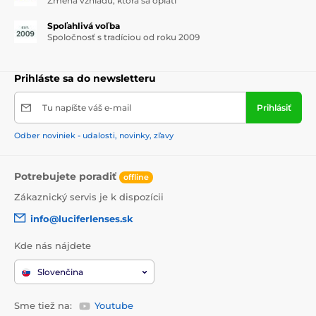
Zmena vzhľadu, ktorá sa oplatí
Spoľahlivá voľba
Spoločnosť s tradíciou od roku 2009
Prihláste sa do newsletteru
Tu napíšte váš e-mail
Prihlásiť
Odber noviniek - udalosti, novinky, zľavy
Potrebujete poradiť
offline
Zákaznický servis je k dispozícii
info@luciferlenses.sk
Kde nás nájdete
Slovenčina
Sme tiež na:
Youtube