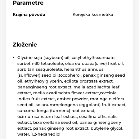
Parametre
Krajina pôvodu
Korejská kosmetika
Zloženie
Glycine soja (soybean) oil, cetyl ethylhexanoate,
sorbeth-30 tetraoleate, olea europaea(olive) fruit oil,
sorbitan sesquioleate, helianthus annuus
(sunflower) seed oil,tocopherol, panax ginseng seed
oil, ethylhexylglycerin, eclipta prostrata extract,
panaxginseng root extract, melia azadirachta leaf
extract, melia azadirachta flower extract,coccinia
indica fruit extract, amber powder, moringa oleifera
seed oil, solanummelongena (eggplant) fruit extract,
curcuma longa (turmeric) root extract,
ocimumsanctum leaf extract, corallina officinalis
extract, bixa orellana seed oil, panax ginsengberry
extract, panax ginseng root extract, butylene glycol,
water, 1,2-hexanediol