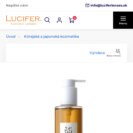
info@luciferlenses.sk
Napíšte nám
0
Menu
Úvod
Kórejská a japonská kozmetika
Výrobca