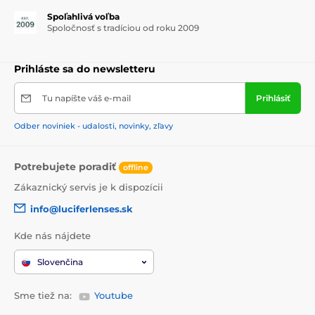
Spoľahlivá voľba
Spoločnosť s tradíciou od roku 2009
Prihláste sa do newsletteru
Tu napíšte váš e-mail
Prihlásiť
Odber noviniek - udalosti, novinky, zľavy
Potrebujete poradiť
offline
Zákaznický servis je k dispozícii
info@luciferlenses.sk
Kde nás nájdete
Slovenčina
Sme tiež na:
Youtube