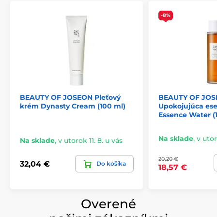
-8%
BEAUTY OF JOSEON Pleťový
BEAUTY OF JO
krém Dynasty Cream (100 ml)
Upokojujúca es
Essence Water (
Na sklade
,
v utor
Na sklade
,
v utorok 11. 8. u vás
20,20 €
32,04 €
Do košíka
18,57 €
Overené