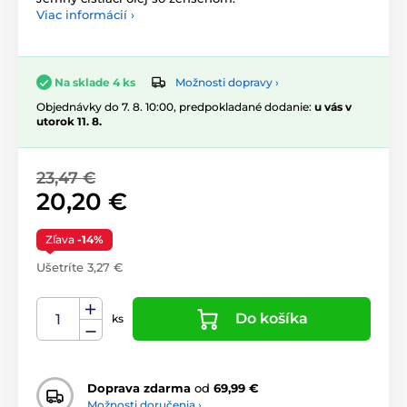
Viac informácií ›
Možnosti dopravy ›
Na sklade 4 ks
Objednávky do 7. 8. 10:00, predpokladané dodanie:
u vás v
utorok 11. 8.
23,47 €
20,20 €
Zľava
-14%
Ušetríte 3,27 €
Do košíka
ks
Doprava zdarma
od
69,99 €
Možnosti doručenia ›