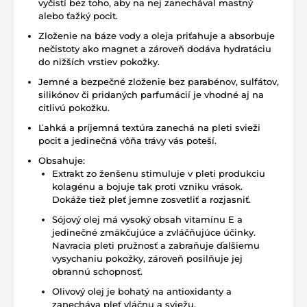
vyčistí bez toho, aby na nej zanechával mastný
alebo ťažký pocit.
Zloženie na báze vody a oleja priťahuje a absorbuje
nečistoty ako magnet a zároveň dodáva hydratáciu
do nižších vrstiev pokožky.
Jemné a bezpečné zloženie bez parabénov, sulfátov,
silikónov či pridaných parfumácií je vhodné aj na
citlivú pokožku.
Ľahká a príjemná textúra zanechá na pleti svieži
pocit a jedinečná vôňa trávy vás poteší.
Obsahuje:
Extrakt zo ženšenu stimuluje v pleti produkciu
kolagénu a bojuje tak proti vzniku vrások.
Dokáže tiež pleť jemne zosvetliť a rozjasniť.
Sójový olej má vysoký obsah vitamínu E a
jedinečné zmäkčujúce a zvláčňujúce účinky.
Navracia pleti pružnosť a zabraňuje ďalšiemu
vysychaniu pokožky, zároveň posilňuje jej
obrannú schopnosť.
Olivový olej je bohatý na antioxidanty a
zanecháva pleť vláčnu a sviežu.