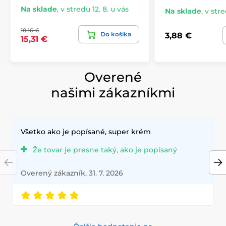
Na sklade
,
v stredu 12. 8. u vás
Na sklade
,
v stre
18,16 €
Do košíka
3,88 €
15,31 €
Overené
našimi zákazníkmi
Všetko ako je popísané, super krém
Že tovar je presne taký, ako je popísaný
Overený zákazník, 31. 7. 2026