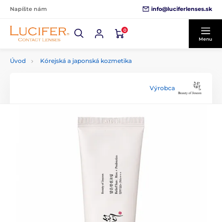
info@luciferlenses.sk
Napíšte nám
0
Menu
Úvod
Kórejská a japonská kozmetika
Výrobca