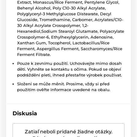
Extract, Monascus/Rice Ferment, Pentylene Glycol,
Behenyl Alcohol, Poly C10-30 Alkyl Acrylate,
Polyglyceryl-3 Methylglucose Distearate, Decyl
Glucoside, Tromethamine, Carbomer, Acrylates/C10-
30 Alkyl Acrylate Crosspolymer, 1,2-
Hexanediol,Sodium Stearoyl Glutamate, Polyacrylate
Crosspolymer-6, Ethylhexylglycerin, Adenosine,
Xanthan Gum, Tocopherol, Lactobacillus/Rice
Ferment, Aspergillus Ferment, Saccharomyces/Rice
Ferment Filtrate.
Pouze k zevnímu použití. Uchovávejte mimo dosah
dětí. Vyhněte se kontaktu s očima. Pokud se objeví
podráždění pleti, ihned přestaňte výrobek používat.
Složení se může měnit. Prosíme, vždy si před
použitím ověřte informace uvedené na obalu.
Diskusia
Zatiaľ neboli pridané žiadne otázky.