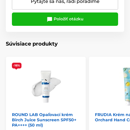
Pýtajte sa nás, radi poradíme
Položiť otázku
Súvisiace produkty
-16%
ROUND LAB Opaľovací krém
FRUDIA Krém na
Birch Juice Sunscreen SPF50+
Orchard Hand Cr
PA++++ (50 ml)