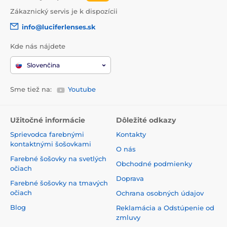
Zákaznický servis je k dispozícii
info@luciferlenses.sk
Kde nás nájdete
Slovenčina
Sme tiež na:
Youtube
Užitočné informácie
Dôležité odkazy
Sprievodca farebnými
Kontakty
kontaktnými šošovkami
O nás
Farebné šošovky na svetlých
Obchodné podmienky
očiach
Doprava
Farebné šošovky na tmavých
očiach
Ochrana osobných údajov
Blog
Reklamácia a Odstúpenie od
zmluvy