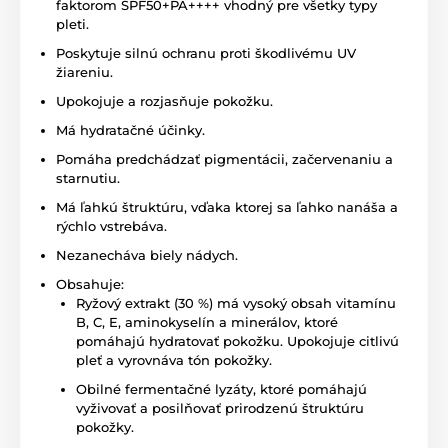
faktorom SPF50+PA++++ vhodný pre všetky typy
pleti.
Poskytuje silnú ochranu proti škodlivému UV
žiareniu.
Upokojuje a rozjasňuje pokožku.
Má hydratačné účinky.
Pomáha predchádzať pigmentácii, začervenaniu a
starnutiu.
Má ľahkú štruktúru, vďaka ktorej sa ľahko nanáša a
rýchlo vstrebáva.
Nezanecháva biely nádych.
Obsahuje:
Ryžový extrakt (30 %) má vysoký obsah vitamínu
B, C, E, aminokyselín a minerálov, ktoré
pomáhajú hydratovať pokožku. Upokojuje citlivú
pleť a vyrovnáva tón pokožky.
Obilné fermentačné lyzáty, ktoré pomáhajú
vyživovať a posilňovať prirodzenú štruktúru
pokožky.