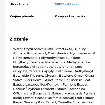
UV ochrana
SPF50+ PA++++
Krajina pôvodu
Korejská kosmetika
Zloženie
Water, Oryza Sativa (Rice) Extract (30%), Dibutyl
Adipate, Propanediol, Diethylamino Hydroxybenzoyl
Hexyl Benzoate, Polymethylsilsesquioxane,
Ethylhexyl Triazone, Niacinamide, Methylene Bis-
benzotriazolyl Tetramethylbutylphenol, Coco-
caprylate/Caprate, Caprylyl Methicone, Diethylhexyl
Butamido Triazone, Glycerin, Butylene Glycol, Oryza
Sativa (Rice) Germ Extract, Camellia Sinensis Leaf
Extract, Lactobacillus/Pumpkin Ferment Extract,
Bacillus/Soybean Ferment Extract, Saccharum
Officinarum (Sugarcane) Extract, Macrocystis Pyrifera
(Kelp) Extract, Cocos Nucifera (Coconut) Fruit Extract,
Panax Ginseng Root Extract, Camellia Sinensis Leaf