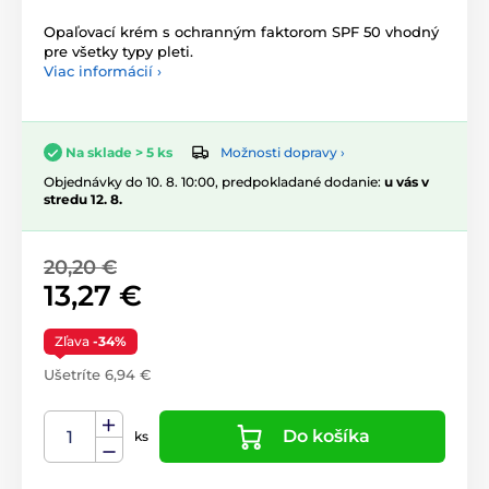
Opaľovací krém s ochranným faktorom SPF 50 vhodný
pre všetky typy pleti.
Viac informácií ›
Možnosti dopravy ›
Na sklade > 5 ks
Objednávky do 10. 8. 10:00, predpokladané dodanie:
u vás v
stredu 12. 8.
20,20 €
13,27 €
Zľava
-34%
Ušetríte 6,94 €
Do košíka
ks