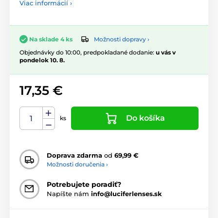
Viac informácií ›
Možnosti dopravy ›
Na sklade 4 ks
Objednávky do 10:00, predpokladané dodanie:
u vás v
pondelok 10. 8.
17,35 €
Do košíka
ks
Doprava zdarma
od
69,99 €
Možnosti doručenia ›
Potrebujete poradiť?
Napíšte nám
info@luciferlenses.sk