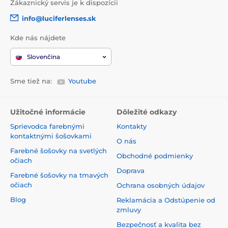
Zákaznický servis je k dispozícii
info@luciferlenses.sk
Kde nás nájdete
Slovenčina
Sme tiež na:
Youtube
Užitočné informácie
Dôležité odkazy
Sprievodca farebnými
Kontakty
kontaktnými šošovkami
O nás
Farebné šošovky na svetlých
Obchodné podmienky
očiach
Doprava
Farebné šošovky na tmavých
očiach
Ochrana osobných údajov
Blog
Reklamácia a Odstúpenie od
zmluvy
Bezpečnosť a kvalita bez