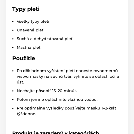
Typy pleti
Všetky typy pleti
Unavená pleť
Suchá a dehydratovaná pleť
Mastná pleť
Použitie
Po dôkladnom vyčistení pleti naneste rovnomernú
vrstvu masky na suchú tvár, vyhnite sa oblasti očí a
úst.
Nechajte pôsobiť 15–20 minút.
Potom jemne opláchnite vlažnou vodou.
Pre optimálne výsledky používajte masku 1–2-krát
týždenne.
Produkt je zaradený v kategóriách