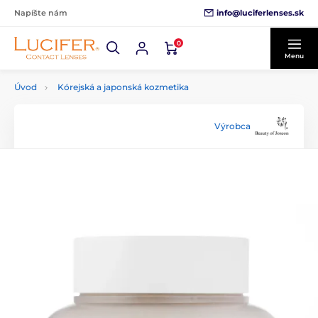
info@luciferlenses.sk
Napíšte nám
0
Menu
Úvod
Kórejská a japonská kozmetika
Výrobca