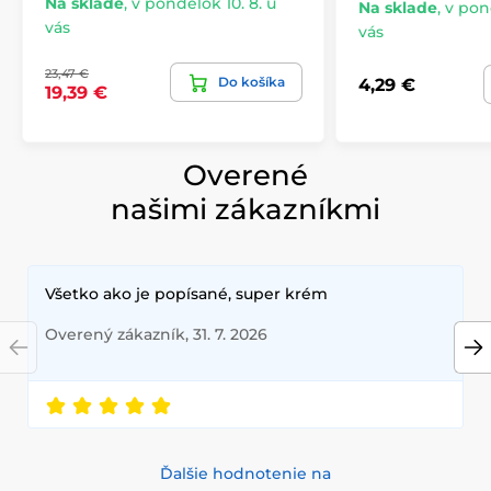
Na sklade
,
v pondelok 10. 8. u
Na sklade
,
v pond
vás
vás
23,47 €
Do košíka
4,29 €
19,39 €
Overené
našimi zákazníkmi
Všetko ako je popísané, super krém
Overený zákazník, 31. 7. 2026
Ďalšie hodnotenie na