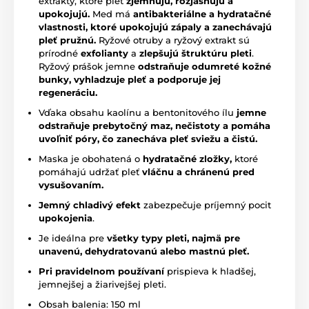
extrakty, ktoré pleť
zjemňujú, rozjasňujú a
upokojujú.
Med má
antibakteriálne a hydratačné
vlastnosti, ktoré upokojujú zápaly a zanechávajú
pleť pružnú.
Ryžové otruby a ryžový extrakt sú
prírodné
exfolianty
a
zlepšujú štruktúru
pleti
.
Ryžový prášok jemne
odstraňuje odumreté kožné
bunky, vyhladzuje pleť a podporuje jej
regeneráciu.
Vďaka obsahu kaolínu a bentonitového ílu
jemne
odstraňuje prebytočný maz, nečistoty a pomáha
uvoľniť póry, čo zanecháva pleť sviežu a čistú.
Maska je obohatená o
hydratačné zložky,
ktoré
pomáhajú udržať pleť
vláčnu a chránenú pred
vysušovaním.
Jemný chladivý efekt
zabezpečuje príjemný pocit
upokojenia
.
Je ideálna pre
všetky typy pleti, najmä pre
unavenú, dehydratovanú alebo mastnú pleť.
Pri pravidelnom používaní
prispieva k hladšej,
jemnejšej a žiarivejšej pleti.
Obsah balenia: 150 ml