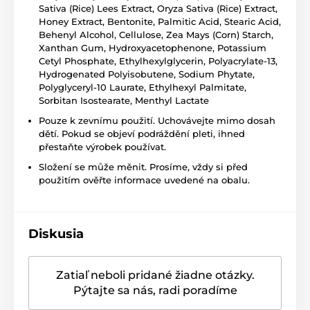
Sativa (Rice) Lees Extract, Oryza Sativa (Rice) Extract,
Honey Extract, Bentonite, Palmitic Acid, Stearic Acid,
Behenyl Alcohol, Cellulose, Zea Mays (Corn) Starch,
Xanthan Gum, Hydroxyacetophenone, Potassium
Cetyl Phosphate, Ethylhexylglycerin, Polyacrylate-13,
Hydrogenated Polyisobutene, Sodium Phytate,
Polyglyceryl-10 Laurate, Ethylhexyl Palmitate,
Sorbitan Isostearate, Menthyl Lactate
Pouze k zevnímu použití. Uchovávejte mimo dosah
dětí. Pokud se objeví podráždění pleti, ihned
přestaňte výrobek používat.
Složení se může měnit. Prosíme, vždy si před
použitím ověřte informace uvedené na obalu.
Diskusia
Zatiaľ neboli pridané žiadne otázky.
Pýtajte sa nás, radi poradíme