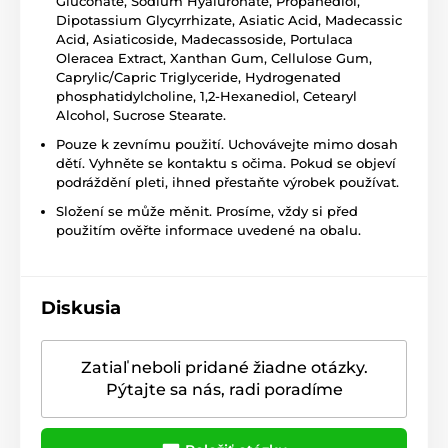
Gluconate, Sodium Hyaluronate, Propanediol,
Dipotassium Glycyrrhizate, Asiatic Acid, Madecassic
Acid, Asiaticoside, Madecassoside, Portulaca
Oleracea Extract, Xanthan Gum, Cellulose Gum,
Caprylic/Capric Triglyceride, Hydrogenated
phosphatidylcholine, 1,2-Hexanediol, Cetearyl
Alcohol, Sucrose Stearate.
Pouze k zevnímu použití. Uchovávejte mimo dosah
dětí. Vyhněte se kontaktu s očima. Pokud se objeví
podráždění pleti, ihned přestaňte výrobek používat.
Složení se může měnit. Prosíme, vždy si před
použitím ověřte informace uvedené na obalu.
Diskusia
Zatiaľ neboli pridané žiadne otázky.
Pýtajte sa nás, radi poradíme