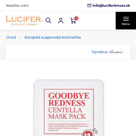
info@luciferlenses.sk
Napíšte nám
0
Menu
Úvod
Kórejská a japonská kozmetika
Výrobca