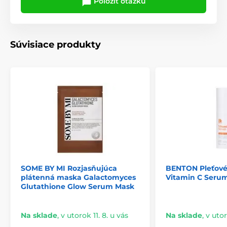
Položiť otázku
Súvisiace produkty
SOME BY MI Rozjasňujúca
BENTON Pleťov
plátenná maska Galactomyces
Vitamin C Serum
Glutathione Glow Serum Mask
Na sklade
,
v utorok 11. 8. u vás
Na sklade
,
v utor