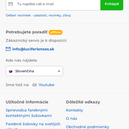
Tu napíšte váš e-mail
Prihlásiť
Odber noviniek - udalosti, novinky, zľavy
Potrebujete poradiť
offline
Zákaznický servis je k dispozícii
info@luciferlenses.sk
Kde nás nájdete
Slovenčina
Sme tiež na:
Youtube
Užitočné informácie
Dôležité odkazy
Sprievodca farebnými
Kontakty
kontaktnými šošovkami
O nás
Farebné šošovky na svetlých
Obchodné podmienky