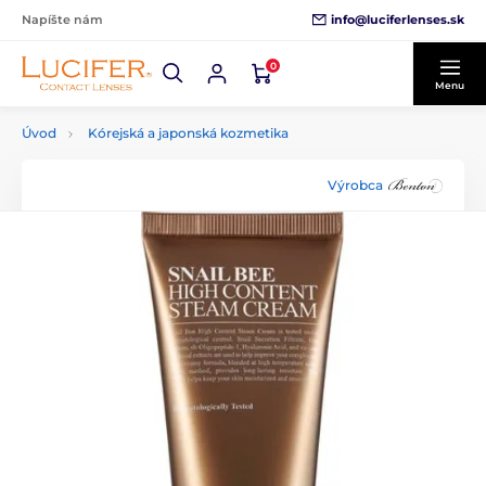
info@luciferlenses.sk
Napíšte nám
0
Menu
Úvod
Kórejská a japonská kozmetika
Výrobca