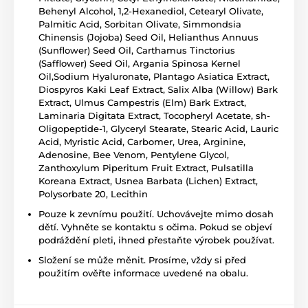
Behenyl Alcohol, 1,2-Hexanediol, Cetearyl Olivate,
Palmitic Acid, Sorbitan Olivate, Simmondsia
Chinensis (Jojoba) Seed Oil, Helianthus Annuus
(Sunflower) Seed Oil, Carthamus Tinctorius
(Safflower) Seed Oil, Argania Spinosa Kernel
Oil,Sodium Hyaluronate, Plantago Asiatica Extract,
Diospyros Kaki Leaf Extract, Salix Alba (Willow) Bark
Extract, Ulmus Campestris (Elm) Bark Extract,
Laminaria Digitata Extract, Tocopheryl Acetate, sh-
Oligopeptide-1, Glyceryl Stearate, Stearic Acid, Lauric
Acid, Myristic Acid, Carbomer, Urea, Arginine,
Adenosine, Bee Venom, Pentylene Glycol,
Zanthoxylum Piperitum Fruit Extract, Pulsatilla
Koreana Extract, Usnea Barbata (Lichen) Extract,
Polysorbate 20, Lecithin
Pouze k zevnímu použití. Uchovávejte mimo dosah
dětí. Vyhněte se kontaktu s očima. Pokud se objeví
podráždění pleti, ihned přestaňte výrobek používat.
Složení se může měnit. Prosíme, vždy si před
použitím ověřte informace uvedené na obalu.