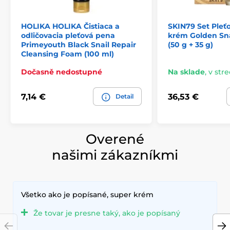
HOLIKA HOLIKA Čistiaca a
SKIN79 Set Pleť
odličovacia pleťová pena
krém Golden Sn
Primeyouth Black Snail Repair
(50 g + 35 g)
Cleansing Foam (100 ml)
Dočasně nedostupné
Na sklade
,
v stre
7,14 €
36,53 €
Detail
Overené
našimi zákazníkmi
Všetko ako je popísané, super krém
Že tovar je presne taký, ako je popísaný