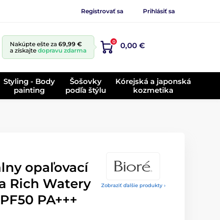
Registrovať sa
Prihlásiť sa
0
Nakúpte ešte za
69,99 €
0,00 €
a získajte
dopravu zdarma
Styling - Body
Šošovky
Kórejská a japonská
painting
podľa štýlu
kozmetika
lny opaľovací
a Rich Watery
Zobraziť ďalšie produkty ›
SPF50 PA+++