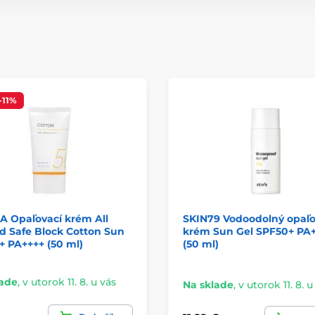
-11%
A Opaľovací krém All
SKIN79 Vodoodolný opaľo
d Safe Block Cotton Sun
krém Sun Gel SPF50+ PA
 PA++++ (50 ml)
(50 ml)
lade
,
v utorok 11. 8. u vás
Na sklade
,
v utorok 11. 8. u