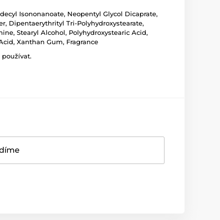
ridecyl Isononanoate, Neopentyl Glycol Dicaprate,
, Dipentaerythrityl Tri-Polyhydroxystearate,
ne, Stearyl Alcohol, Polyhydroxystearic Acid,
 Acid, Xanthan Gum, Fragrance
 používat.
adíme