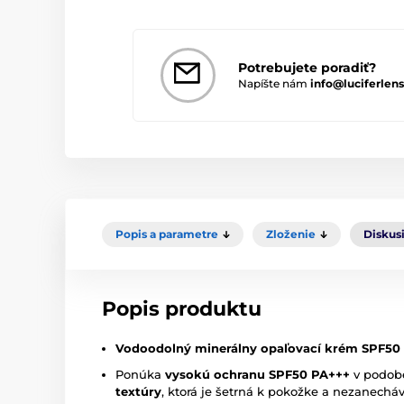
Potrebujete poradiť?
Napíšte nám
info@luciferlens
Popis a parametre
Zloženie
Diskus
Popis produktu
Vodoodolný minerálny opaľovací krém SPF50
Ponúka
vysokú ochranu SPF50 PA+++
v podo
textúry
, ktorá je šetrná k pokožke a nezanecháva