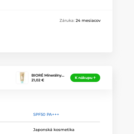
Záruka:
24 mesiacov
BIORÉ Minerálny…
K nákupu
21,02 €
SPF50 PA+++
Japonská kosmetika