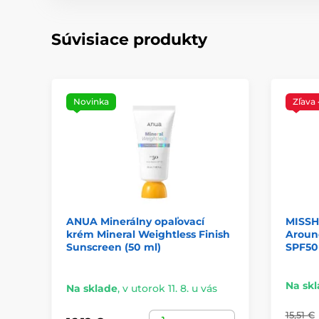
Súvisiace produkty
Novinka
Zľava
ANUA Minerálny opaľovací
MISSH
krém Mineral Weightless Finish
Aroun
Sunscreen (50 ml)
SPF50+
Na sk
Na sklade
,
v utorok 11. 8. u vás
15,51 €