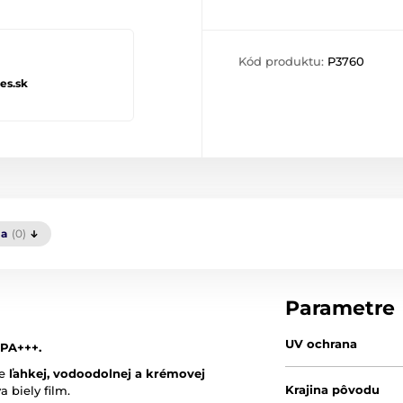
Kód produktu:
P3760
es.sk
ia
(0)
Parametre
UV ochrana
 PA+++.
be
ľahkej, vodoodolnej a krémovej
Krajina pôvodu
 biely film.