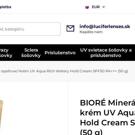
platba
EUR
info@luciferlenses.sk
t, kategóriu
Napíšte nám
razy
Sclera
UV svietace šošovky a
Príslušenstvo
ošovky
šošovky
príslušenstvo
 opaľovací krém UV Aqua Rich Watery Hold Cream SPF50 PA+++ (50 g)
BIORÉ Minerá
krém UV Aqu
Hold Cream 
(50 g)