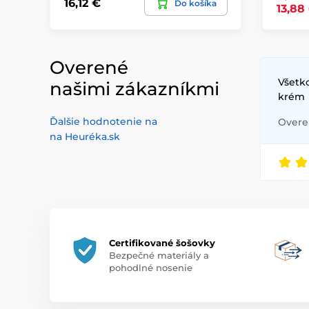
16,12 €
Do košíka
13,88
Overené
Všetko
našimi zákazníkmi
krém
Ďalšie hodnotenie na
Overen
na Heuréka.sk
Certifikované šošovky
Bezpečné materiály a
pohodlné nosenie