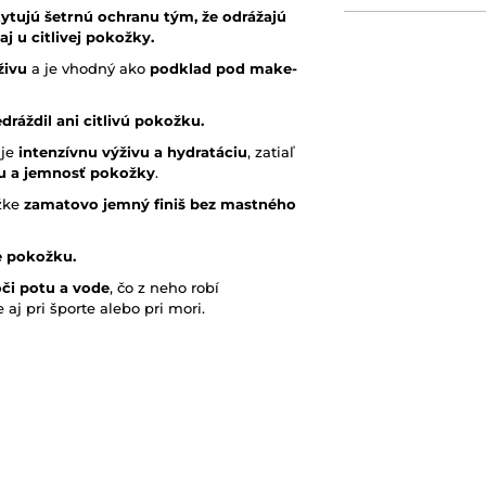
ytujú šetrnú ochranu tým, že odrážajú
j u citlivej pokožky.
živu
a je vhodný ako
podklad pod make-
dráždil ani citlivú pokožku.
uje
intenzívnu výživu a hydratáciu
, zatiaľ
u a jemnosť pokožky
.
ožke
zamatovo jemný finiš bez mastného
e pokožku.
či potu a vode
, čo z neho robí
j pri športe alebo pri mori.