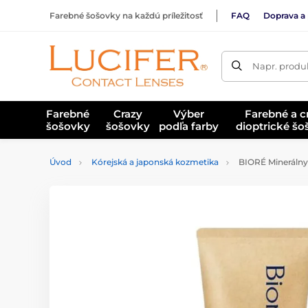
Farebné šošovky na každú príležitosť
FAQ
Doprava a 
Napr. produk
Farebné
Crazy
Výber
Farebné a c
šošovky
šošovky
podľa farby
dioptrické š
Úvod
Kórejská a japonská kozmetika
BIORÉ Minerálny