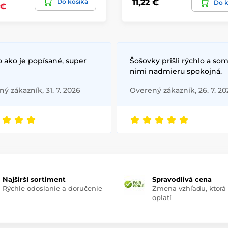
Do košíka
11,22 €
Do k
 €
 ako je popísané, super
Šošovky prišli rýchlo a som
nimi nadmieru spokojná.
ý zákazník, 31. 7. 2026
Overený zákazník, 26. 7. 20
Najširší sortiment
Spravodlivá cena
Rýchle odoslanie a doručenie
Zmena vzhľadu, ktorá
oplatí