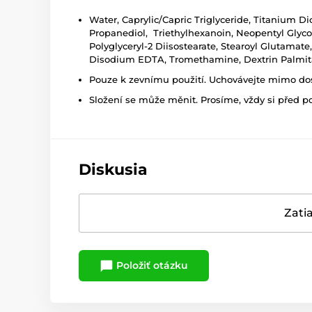
Water, Caprylic/Capric Triglyceride, Titanium D
Propanediol, Triethylhexanoin, Neopentyl Glycol
Polyglyceryl-2 Diisostearate, Stearoyl Glutamat
Disodium EDTA, Tromethamine, Dextrin Palmita
Pouze k zevnímu použití. Uchovávejte mimo dosa
Složení se může měnit. Prosíme, vždy si před p
Diskusia
Zatia
Položiť otázku