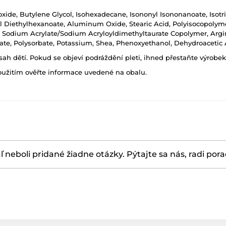
ioxide, Butylene Glycol, Isohexadecane, Isononyl Isononanoate, Isot
 Diethylhexanoate, Aluminum Oxide, Stearic Acid, Polyisocopolymer
e, Sodium Acrylate/Sodium Acryloyldimethyltaurate Copolymer, Argini
te, Polysorbate, Potassium, Shea, Phenoxyethanol, Dehydroacetic
h dětí. Pokud se objeví podráždění pleti, ihned přestaňte výrobek
oužitím ověřte informace uvedené na obalu.
ľ neboli pridané žiadne otázky. Pýtajte sa nás, radi por