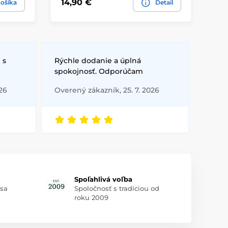
14,90 €
18
ošíka
Detail
 s
Rýchle dodanie a úplná
spokojnosť. Odporúčam
26
Overený zákazník, 25. 7. 2026
Spoľahlivá voľba
 sa
Spoločnosť s tradíciou od
roku 2009