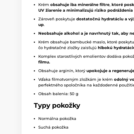
Krém
obsahuje iba minerálne filtre
,
ktoré posk
UV žiarenie a minimalizujú riziko podráždenia a
Zároveň poskytuje
dostatočnú hydratáciu a vý
up
.
Neobsahuje alkohol a je navrhnutý tak, aby ne
Krém obsahuje bambucké maslo, ktoré poskyt
čo hydratačné zložky zaisťujú
hlbokú hydratáci
Komplex starostlivých emolientov dodáva pok
filmu.
Obsahuje arginín, ktorý
upokojuje a regeneruj
Vďaka filmotvorným zložkám je krém
odolný vo
perfektného spoločníka na každodenné použitie a
Obsah balenia: 50 g
Typy pokožky
Normálna pokožka
Suchá pokožka