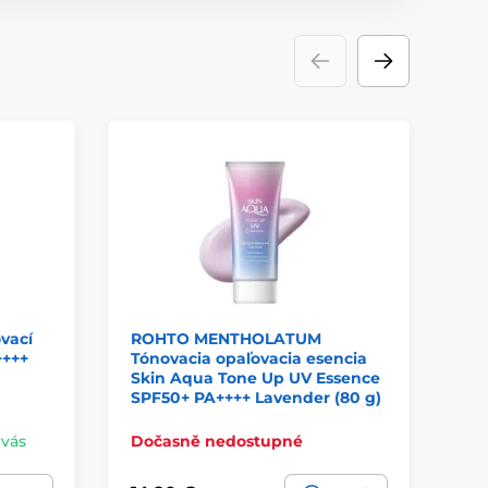
vací
ROHTO MENTHOLATUM
BE
++++
Tónovacia opaľovacia esencia
kr
Skin Aqua Tone Up UV Essence
Ri
SPF50+ PA++++ Lavender (80 g)
 vás
Dočasně nedostupné
Na