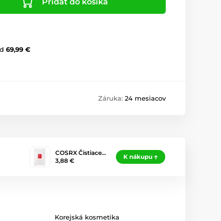
Pridať do košíka
d
69,99 €
Záruka:
24 mesiacov
COSRX Čistiace…
K nákupu
3,88 €
Korejská kosmetika