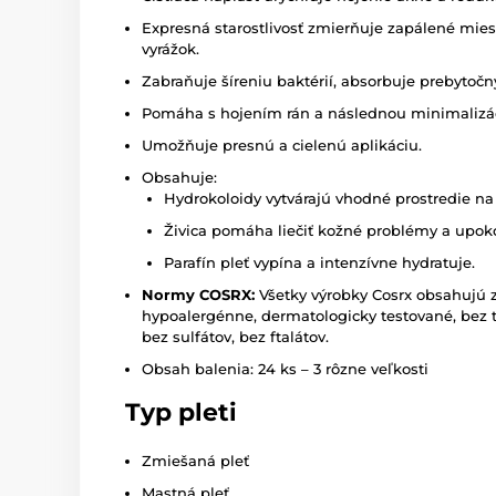
Expresná starostlivosť zmierňuje zapálené mies
vyrážok.
Zabraňuje šíreniu baktérií, absorbuje prebytočn
Pomáha s hojením rán a následnou minimalizáci
Umožňuje presnú a cielenú aplikáciu.
Obsahuje:
Hydrokoloidy vytvárajú vhodné prostredie na
Živica pomáha liečiť kožné problémy a upok
Parafín pleť vypína a intenzívne hydratuje.
Normy COSRX:
Všetky výrobky Cosrx obsahujú z
hypoalergénne, dermatologicky testované, bez t
bez sulfátov, bez ftalátov.
Obsah balenia: 24 ks – 3 rôzne veľkosti
Typ pleti
Zmiešaná pleť
Mastná pleť