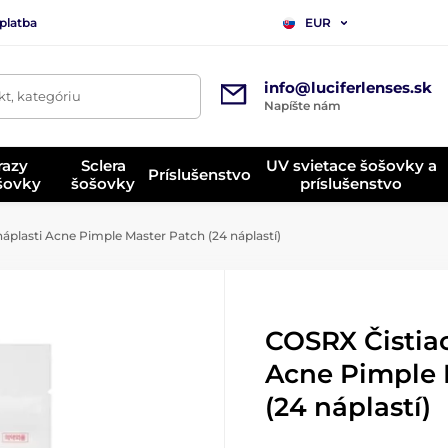
platba
EUR
info@luciferlenses.sk
t, kategóriu
Napíšte nám
razy
Sclera
UV svietace šošovky a
Príslušenstvo
ošovky
šošovky
príslušenstvo
áplasti Acne Pimple Master Patch (24 náplastí)
COSRX Čistiac
Acne Pimple 
(24 náplastí)