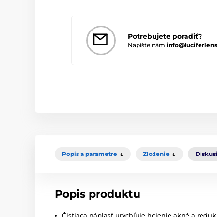
Potrebujete poradiť?
Napíšte nám
info@luciferlens
Popis a parametre
Zloženie
Diskus
Popis produktu
Čistiaca náplasť urýchľuje hojenie akné a reduk