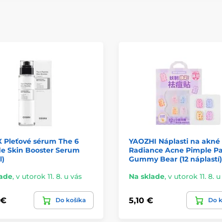
 Pleťové sérum The 6
YAOZHI Náplasti na akné
de Skin Booster Serum
Radiance Acne Pimple Pa
l)
Gummy Bear (12 náplastí)
lade
,
v utorok 11. 8. u vás
Na sklade
,
v utorok 11. 8. u
 €
5,10 €
Do košíka
Do k