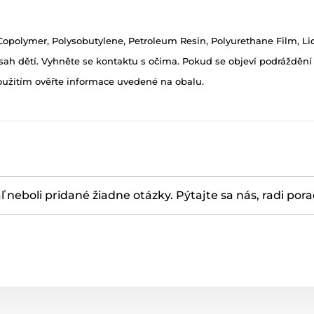
opolymer, Polysobutylene, Petroleum Resin, Polyurethane Film, Liq
h dětí. Vyhněte se kontaktu s očima. Pokud se objeví podráždění p
oužitím ověřte informace uvedené na obalu.
ľ neboli pridané žiadne otázky. Pýtajte sa nás, radi por