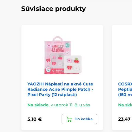
Súvisiace produkty
YAOZHI Náplasti na akné Cute
COSRX
Radiance Acne Pimple Patch -
Pepti
Pixel Party (12 náplastí)
(150 m
Na sklade
,
v utorok 11. 8. u vás
Na sk
5,10 €
23,47
Do košíka