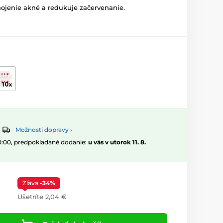
 hojenie akné a redukuje začervenanie.
Možnosti dopravy ›
10:00, predpokladané dodanie:
u vás v utorok 11. 8.
Zľava
-34%
Ušetríte 2,04 €