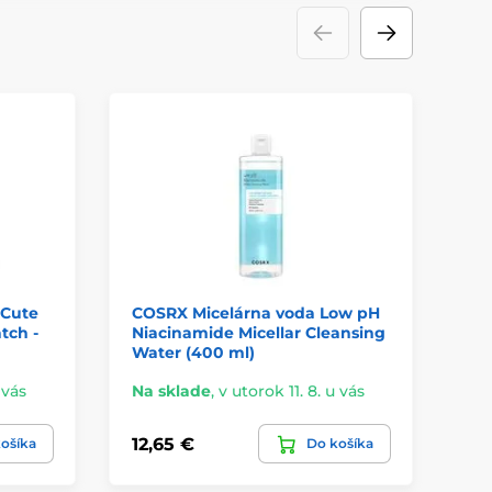
 Cute
COSRX Micelárna voda Low pH
SH
tch -
Niacinamide Micellar Cleansing
od
Water (400 ml)
Be
 vás
Na sklade
,
v utorok 11. 8. u vás
Na
12,65 €
12
ošíka
Do košíka