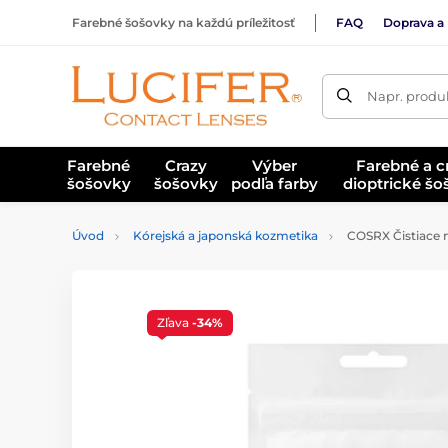
Farebné šošovky na každú príležitosť
FAQ
Doprava a 
Napr. produk
Farebné
Crazy
Výber
Farebné a c
šošovky
šošovky
podľa farby
dioptrické š
Úvod
Kórejská a japonská kozmetika
COSRX Čistiace n
Zľava
-34%