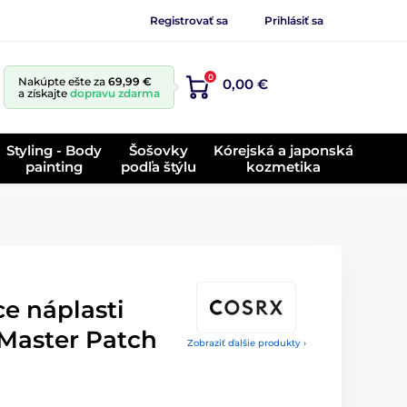
Registrovať sa
Prihlásiť sa
0
Nakúpte ešte za
69,99 €
0,00 €
a získajte
dopravu zdarma
Styling - Body
Šošovky
Kórejská a japonská
painting
podľa štýlu
kozmetika
e náplasti
Master Patch
Zobraziť ďalšie produkty ›