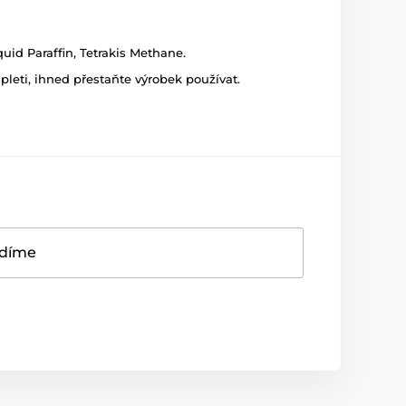
uid Paraffin, Tetrakis Methane.
leti, ihned přestaňte výrobek používat.
adíme