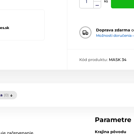
ks
es.sk
Doprava zdarma
o
Možnosti doručenia ›
Kód produktu:
MASK 34
ia
(0)
Parametre
Krajina pôvodu
uje začervenanie.