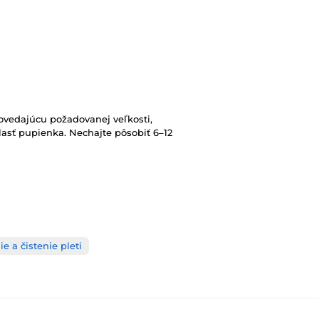
povedajúcu požadovanej veľkosti,
lasť pupienka. Nechajte pôsobiť 6–12
ie a čistenie pleti