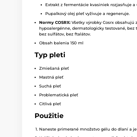
Extrakt z fermentácie kvasiniek rozjasňuje a
Pupalkový olej pleť vyživuje a regeneruje.
Normy COSRX:
Všetky výrobky Cosrx obsahujú z
hypoalergénne, dermatologicky testované, bez t
bez sulfátov, bez ftalátov.
Obsah balenia 150 ml
Typ pleti
Zmiešaná pleť
Mastná pleť
Suchá pleť
Problematická pleť
Citlivá pleť
Použitie
Naneste primerané množstvo gélu do dlaní a j