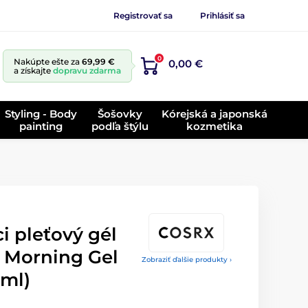
Registrovať sa
Prihlásiť sa
0
Nakúpte ešte za
69,99 €
0,00 €
a získajte
dopravu zdarma
Styling - Body
Šošovky
Kórejská a japonská
painting
podľa štýlu
kozmetika
i pleťový gél
 Morning Gel
Zobraziť ďalšie produkty ›
 ml)