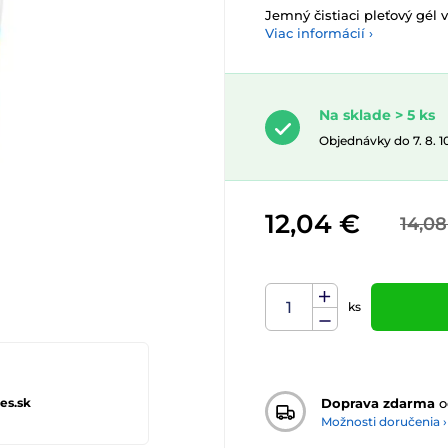
Jemný čistiaci pleťový gél v
Viac informácií ›
Na sklade > 5 ks
Objednávky do 7. 8. 
12,04 €
14,08
ks
Doprava zdarma
o
es.sk
Možnosti doručenia ›