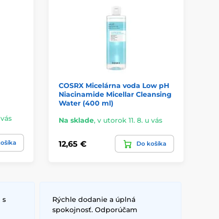
COSRX Micelárna voda Low pH
CO
Niacinamide Micellar Cleansing
kr
Water (400 ml)
Cr
 vás
Na sklade
,
v utorok 11. 8. u vás
Na
ošíka
12,65 €
18
Do košíka
 s
Rýchle dodanie a úplná
spokojnosť. Odporúčam