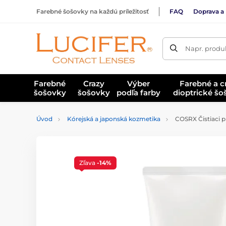
Farebné šošovky na každú príležitosť
FAQ
Doprava a 
Napr. produk
Farebné
Crazy
Výber
Farebné a c
šošovky
šošovky
podľa farby
dioptrické š
Úvod
Kórejská a japonská kozmetika
COSRX Čistiaci p
Zľava
-14%