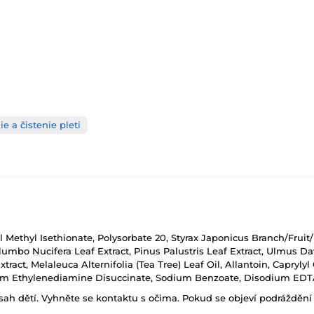
ie a čistenie pleti
Methyl Isethionate, Polysorbate 20, Styrax Japonicus Branch/Fruit/
umbo Nucifera Leaf Extract, Pinus Palustris Leaf Extract, Ulmus Da
ract, Melaleuca Alternifolia (Tea Tree) Leaf Oil, Allantoin, Caprylyl G
odium Ethylenediamine Disuccinate, Sodium Benzoate, Disodium EDT
h dětí. Vyhněte se kontaktu s očima. Pokud se objeví podráždění p