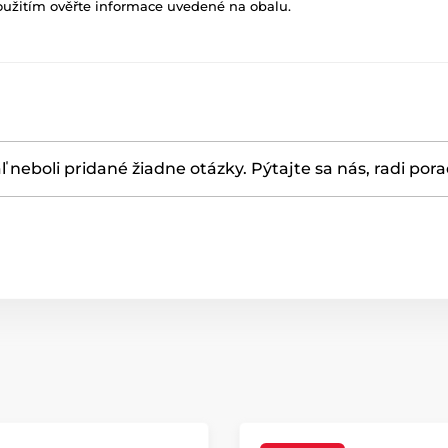
oužitím ověřte informace uvedené na obalu.
ľ neboli pridané žiadne otázky. Pýtajte sa nás, radi por