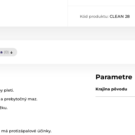
Kód produktu:
CLEAN 28
ia
(0)
Parametre
Krajina pôvodu
y pleti.
y a prebytočný maz.
žku.
a má protizápalové účinky.