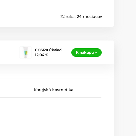
Záruka:
24 mesiacov
COSRX Čistiaci…
K nákupu
12,04 €
Korejská kosmetika