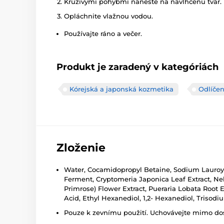
Krúživými pohybmi naneste na navlhčenú tvár.
Opláchnite vlažnou vodou.
Používajte ráno a večer.
Produkt je zaradený v kategóriách
Kórejská a japonská kozmetika
Odlíčen
Zloženie
Water, Cocamidopropyl Betaine, Sodium Lauroyl 
Ferment, Cryptomeria Japonica Leaf Extract, Nel
Primrose) Flower Extract, Pueraria Lobata Root Ext
Acid, Ethyl Hexanediol, 1,2- Hexanediol, Tris
Pouze k zevnímu použití. Uchovávejte mimo dosa