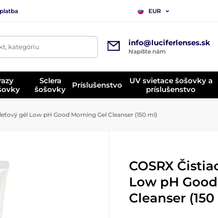
platba
EUR
info@luciferlenses.sk
t, kategóriu
Napíšte nám
razy
Sclera
UV svietace šošovky a
Príslušenstvo
ošovky
šošovky
príslušenstvo
leťový gél Low pH Good Morning Gel Cleanser (150 ml)
COSRX Čistiac
Low pH Good
Cleanser (150