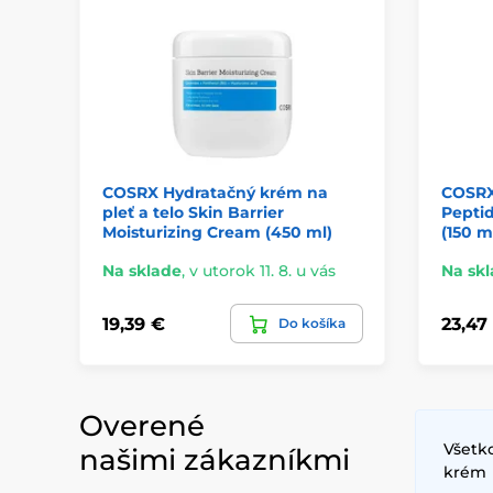
COSRX Hydratačný krém na
COSRX
pleť a telo Skin Barrier
Pepti
Moisturizing Cream (450 ml)
(150 m
Na sklade
,
v utorok 11. 8. u vás
Na sk
19,39 €
23,47
Do košíka
Overené
Všetko
našimi zákazníkmi
krém