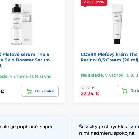
Zľava
-27%
 Pleťové sérum The 6
COSRX Pleťový krém The
de Skin Booster Serum
Retinol 0,3 Cream (20 ml)
l)
Na sklade
,
v utorok 11. 8. u
lade
,
v utorok 11. 8. u vás
30,61 €
Do k
 €
Do košíka
22,24 €
 ako je popísané, super
Šošovky prišli rýchlo a som
nimi nadmieru spokojná.