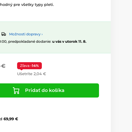
hodný pre všetky typy pleti.
Možnosti dopravy ›
10:00, predpokladané dodanie:
u vás v utorok 11. 8.
 €
Zľava
-14%
Ušetríte 2,04 €
Pridať do košíka
d
69,99 €