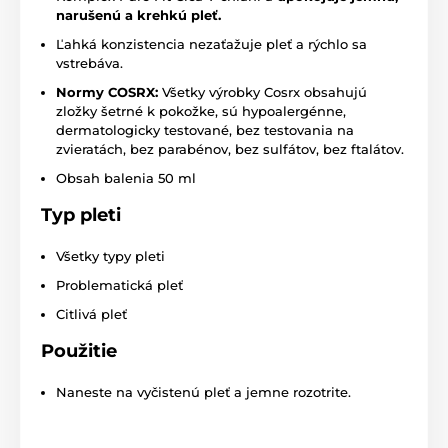
narušenú a krehkú pleť.
Ľahká konzistencia nezaťažuje pleť a rýchlo sa
vstrebáva.
Normy COSRX:
Všetky výrobky Cosrx obsahujú
zložky šetrné k pokožke, sú hypoalergénne,
dermatologicky testované, bez testovania na
zvieratách, bez parabénov, bez sulfátov, bez ftalátov.
Obsah balenia 50 ml
Typ pleti
Všetky typy pleti
Problematická pleť
Citlivá pleť
Použitie
Naneste na vyčistenú pleť a jemne rozotrite.