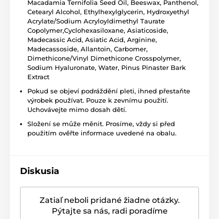
Macadamia Ternifolia Seed Oil, Beeswax, Panthenol,
Cetearyl Alcohol, Ethylhexylglycerin, Hydroxyethyl
Acrylate/Sodium Acryloyldimethyl Taurate
Copolymer,Cyclohexasiloxane, Asiaticoside,
Madecassic Acid, Asiatic Acid, Arginine,
Madecassoside, Allantoin, Carbomer,
Dimethicone/Vinyl Dimethicone Crosspolymer,
Sodium Hyaluronate, Water, Pinus Pinaster Bark
Extract
Pokud se objeví podráždění pleti, ihned přestaňte
výrobek používat. Pouze k zevnímu použití.
Uchovávejte mimo dosah dětí.
Složení se může měnit. Prosíme, vždy si před
použitím ověřte informace uvedené na obalu.
Diskusia
Zatiaľ neboli pridané žiadne otázky.
Pýtajte sa nás, radi poradíme