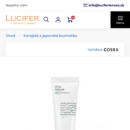
info@luciferlenses.sk
Napíšte nám
0
Menu
Úvod
Kórejská a japonská kozmetika
Výrobca