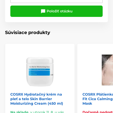
Položiť otázku
Súvisiace produkty
COSRX Hydratačný krém na
COSRX Plátienk
pleť a telo Skin Barrier
Fit Cica Calmin
Moisturizing Cream (450 ml)
Mask
Na sklade
,
v utorok 11. 8. u vás
Dočasně nedos