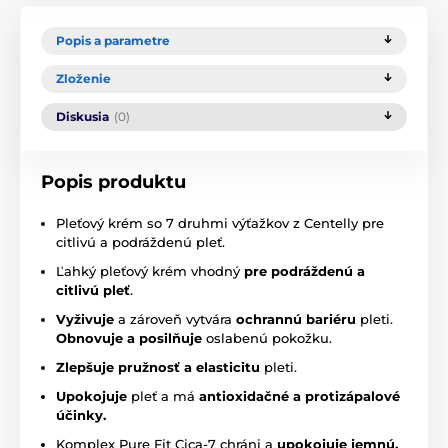
Popis a parametre
Zloženie
Diskusia
(0)
Popis produktu
Pleťový krém so 7 druhmi výťažkov z Centelly pre
citlivú a podráždenú pleť.
Ľahký pleťový krém vhodný
pre podráždenú a
citlivú pleť
.
Vyživuje
a zároveň vytvára
ochrannú bariéru
pleti.
Obnovuje a posilňuje
oslabenú pokožku.
Zlepšuje pružnosť a elasticitu
pleti.
Upokojuje
pleť a má
antioxidačné a protizápalové
účinky.
Komplex Pure Fit Cica-7 chráni a
upokojuje jemnú,