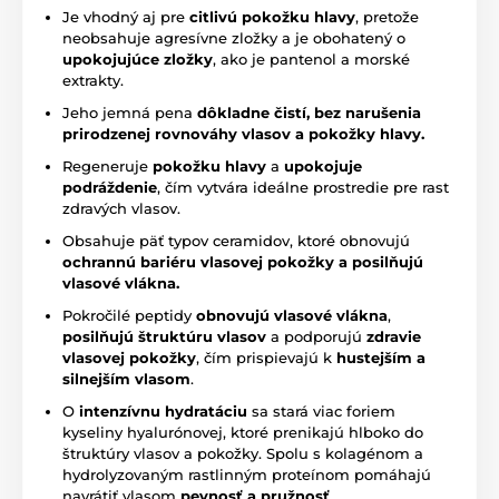
Je vhodný aj pre
citlivú pokožku hlavy
, pretože
neobsahuje agresívne zložky a je obohatený o
upokojujúce zložky
, ako je pantenol a morské
extrakty.
Jeho jemná pena
dôkladne čistí, bez narušenia
prirodzenej rovnováhy vlasov a pokožky hlavy.
Regeneruje
pokožku hlavy
a
upokojuje
podráždenie
, čím vytvára ideálne prostredie pre rast
zdravých vlasov.
Obsahuje päť typov ceramidov, ktoré obnovujú
ochrannú bariéru vlasovej pokožky
a posilňujú
vlasové vlákna.
Pokročilé peptidy
obnovujú vlasové vlákna
,
posilňujú štruktúru vlasov
a podporujú
zdravie
vlasovej pokožky
, čím prispievajú k
hustejším a
silnejším vlasom
.
O
intenzívnu hydratáciu
sa stará viac foriem
kyseliny hyalurónovej, ktoré prenikajú hlboko do
štruktúry vlasov a pokožky. Spolu s kolagénom a
hydrolyzovaným rastlinným proteínom pomáhajú
navrátiť vlasom
pevnosť a pružnosť
.