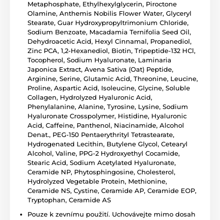
Metaphosphate, Ethylhexylglycerin, Piroctone
Olamine, Anthemis Nobilis Flower Water, Glyceryl
Stearate, Guar Hydroxypropyltrimonium Chloride,
Sodium Benzoate, Macadamia Ternifolia Seed Oil,
Dehydroacetic Acid, Hexyl Cinnamal, Propanediol,
Zinc PCA, 1,2-Hexanediol, Biotin, Tripeptide-132 HCl,
Tocopherol, Sodium Hyaluronate, Laminaria
Japonica Extract, Avena Sativa (Oat) Peptide,
Arginine, Serine, Glutamic Acid, Threonine, Leucine,
Proline, Aspartic Acid, Isoleucine, Glycine, Soluble
Collagen, Hydrolyzed Hyaluronic Acid,
Phenylalanine, Alanine, Tyrosine, Lysine, Sodium
Hyaluronate Crosspolymer, Histidine, Hyaluronic
Acid, Caffeine, Panthenol, Niacinamide, Alcohol
Denat., PEG-150 Pentaerythrityl Tetrastearate,
Hydrogenated Lecithin, Butylene Glycol, Cetearyl
Alcohol, Valine, PPG-2 Hydroxyethyl Cocamide,
Stearic Acid, Sodium Acetylated Hyaluronate,
Ceramide NP, Phytosphingosine, Cholesterol,
Hydrolyzed Vegetable Protein, Methionine,
Ceramide NS, Cystine, Ceramide AP, Ceramide EOP,
Tryptophan, Ceramide AS
Pouze k zevnímu použití. Uchovávejte mimo dosah