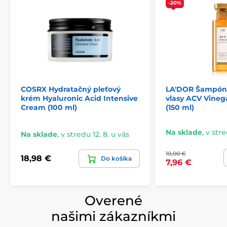
-20%
COSRX Hydratačný pleťový
LA'DOR Šampón
krém Hyaluronic Acid Intensive
vlasy ACV Vine
Cream (100 ml)
(150 ml)
Na sklade
,
v stre
Na sklade
,
v stredu 12. 8. u vás
10,00 €
18,98 €
Do košíka
7,96 €
Overené
našimi zákazníkmi