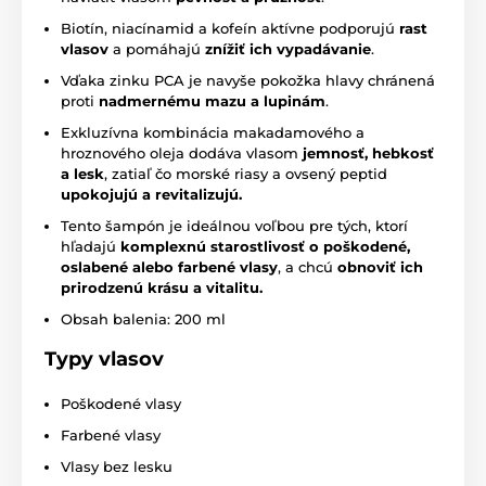
Biotín, niacínamid a kofeín aktívne podporujú
rast
vlasov
a pomáhajú
znížiť ich vypadávanie
.
Vďaka zinku PCA je navyše pokožka hlavy chránená
proti
nadmernému mazu a lupinám
.
Exkluzívna kombinácia makadamového a
hroznového oleja dodáva vlasom
jemnosť, hebkosť
a lesk
, zatiaľ čo morské riasy a ovsený peptid
upokojujú a revitalizujú.
Tento šampón je ideálnou voľbou pre tých, ktorí
hľadajú
komplexnú starostlivosť o poškodené,
oslabené alebo farbené vlasy
, a chcú
obnoviť ich
prirodzenú krásu a vitalitu.
Obsah balenia: 200 ml
Typy vlasov
Poškodené vlasy
Farbené vlasy
Vlasy bez lesku