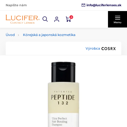
info@luciferlenses.sk
Napíšte nám
0
Menu
Úvod
Kórejská a japonská kozmetika
Výrobca