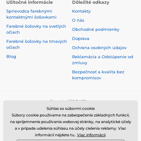
Užitočné informácie
Dôležité odkazy
Sprievodca farebnými
Kontakty
kontaktnými šošovkami
O nás
Farebné šošovky na svetlých
Obchodné podmienky
očiach
Doprava
Farebné šošovky na tmavých
očiach
Ochrana osobných údajov
Blog
Reklamácia a Odstúpenie od
zmluvy
Bezpečnosť a kvalita bez
kompromisov
Súhlas so súbormi cookie
Súbory cookie používame na zabezpečenie základných funkcií,
na spríjemnenie používania webovej stránky, na analytické účely
a v prípade udelenia súhlasu na účely cielenia reklamy. Viac
informácií nájdete tu..
Viac informácií
.