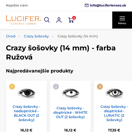
info@luciferlenses.sk
Napíšte nám
0
Menu
Úvod
Crazy šošovky
Crazy šošovky (14 mm)
Crazy šošovky (14 mm) - farba
Ružová
Najpredávanejšie produkty
Crazy šošovky -
Crazy šošovky -
Crazy šošovky -
nedioptrické -
dioptrické -
dioptrické - WHITE
BLACK OUT (2
LUNATIC (2
OUT (2 šošovky)
šošovky)
šošovky)
16,12 €
16,12 €
17,35 €