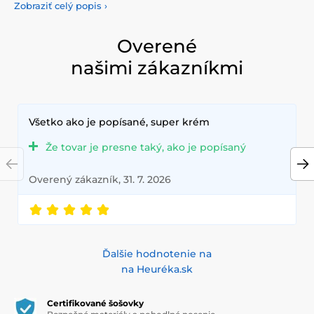
našej pestrej ponuky farebných šošoviek, ktoré vám
Zobraziť celý popis
›
poskytnú komfort a bezpečnosť po celý deň. Pridajte do
svojho života trochu farby s našimi kvalitnými šošovkami,
ktoré spĺňajú najvyššie štandardy kvality a pohodlia.
Overené
našimi zákazníkmi
Všetko ako je popísané, super krém
Že tovar je presne taký, ako je popísaný
Overený zákazník, 31. 7. 2026
Ďalšie hodnotenie na
na Heuréka.sk
Certifikované šošovky