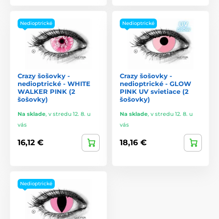
Nedioptrické
Nedioptrické
Crazy šošovky -
Crazy šošovky -
nedioptrické - WHITE
nedioptrické - GLOW
WALKER PINK (2
PINK UV svietiace (2
šošovky)
šošovky)
Na sklade
,
v stredu 12. 8. u
Na sklade
,
v stredu 12. 8. u
vás
vás
16,12 €
18,16 €
Nedioptrické