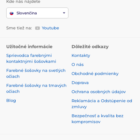
Kde nás nájdete
Slovenčina
Sme tiež na:
Youtube
Užitočné informácie
Dôležité odkazy
Sprievodca farebnými
Kontakty
kontaktnými šošovkami
O nás
Farebné šošovky na svetlých
Obchodné podmienky
očiach
Doprava
Farebné šošovky na tmavých
očiach
Ochrana osobných údajov
Blog
Reklamácia a Odstúpenie od
zmluvy
Bezpečnosť a kvalita bez
kompromisov