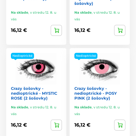
šošovky)
Na sklade
,
v stredu 12. 8. u
Na sklade
,
v stredu 12. 8. u
vás
vás
16,12 €
16,12 €
Nedioptrické
Nedioptrické
Crazy šošovky -
Crazy šošovky -
nedioptrické - MYSTIC
nedioptrické - POSY
ROSE (2 šošovky)
PINK (2 šošovky)
Na sklade
,
v stredu 12. 8. u
Na sklade
,
v stredu 12. 8. u
vás
vás
16,12 €
16,12 €