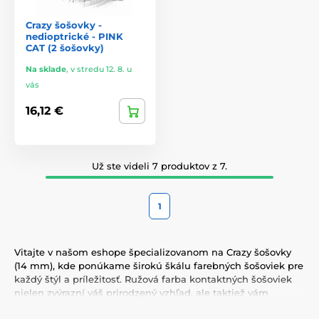
Crazy šošovky -
nedioptrické - PINK
CAT (2 šošovky)
Na sklade
,
v stredu 12. 8. u
vás
16,12 €
Už ste videli 7 produktov z 7.
1
Vitajte v našom eshope špecializovanom na Crazy šošovky
(14 mm), kde ponúkame širokú škálu farebných šošoviek pre
každý štýl a príležitosť. Ružová farba kontaktných šošoviek
nielen zvýrazní váš prirodzený vzhľad, ale taktiež vám
umožní vyjadriť svoju osobnosť a jedinečnosť. Vyberte si z