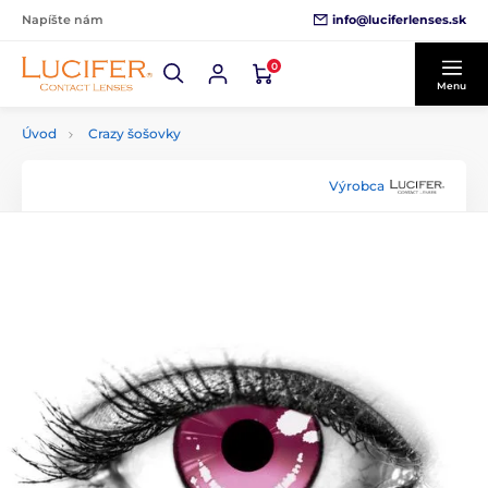
info@luciferlenses.sk
Napíšte nám
0
Menu
Úvod
Crazy šošovky
Výrobca