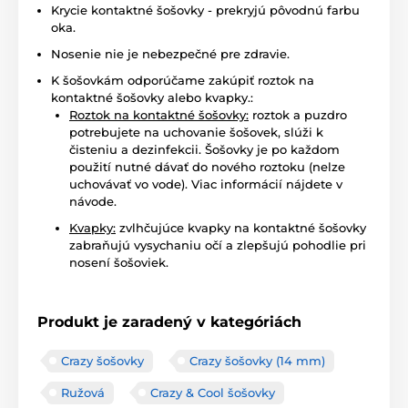
Krycie kontaktné šošovky - prekryjú pôvodnú farbu
oka.
Nosenie nie je nebezpečné pre zdravie.
K šošovkám odporúčame zakúpiť roztok na
kontaktné šošovky alebo kvapky.:
Roztok na kontaktné šošovky:
roztok a puzdro
potrebujete na uchovanie šošovek, slúži k
čisteniu a dezinfekcii. Šošovky je po každom
použití nutné dávať do nového roztoku (nelze
uchovávať vo vode). Viac informácií nájdete v
návode.
Kvapky:
zvlhčujúce kvapky na kontaktné šošovky
zabraňujú vysychaniu očí a zlepšujú pohodlie pri
nosení šošoviek.
Produkt je zaradený v kategóriách
Crazy šošovky
Crazy šošovky (14 mm)
Ružová
Crazy & Cool šošovky