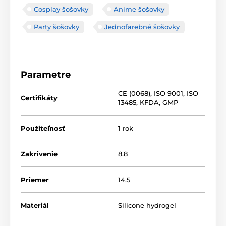
Cosplay šošovky
Anime šošovky
Party šošovky
Jednofarebné šošovky
Parametre
CE (0068)
,
ISO 9001
,
ISO
Certifikáty
13485
,
KFDA
,
GMP
Použiteľnosť
1 rok
Zakrivenie
8.8
Priemer
14.5
Materiál
Silicone hydrogel