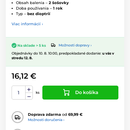
Obsah balenia –
2 šošovky
Doba používania –
1 rok
Typ –
bez dioptrií
Viac informácií ›
Možnosti dopravy ›
Na sklade > 5 ks
Objednávky do 10. 8. 10:00, predpokladané dodanie:
u vás v
stredu 12. 8.
16,12 €
Do košíka
ks
Doprava zdarma
od
69,99 €
Možnosti doručenia ›