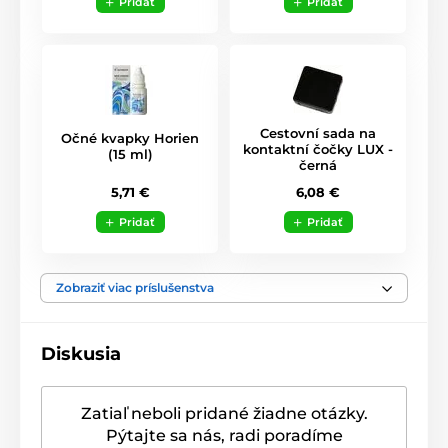
Pridať
Pridať
Cestovní sada na
Očné kvapky Horien
kontaktní čočky LUX -
(15 ml)
černá
5,71 €
6,08 €
Pridať
Pridať
Zobraziť viac príslušenstva
Diskusia
Zatiaľ neboli pridané žiadne otázky.
Pýtajte sa nás, radi poradíme