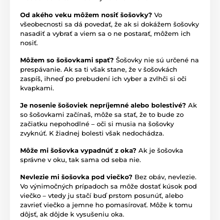
Od akého veku môžem nosiť šošovky?
Vo
všeobecnosti sa dá povedať, že ak si dokážem šošovky
nasadiť a vybrať a viem sa o ne postarať, môžem ich
nosiť.
Môžem so šošovkami spať?
Šošovky nie sú určené na
prespávanie. Ak sa ti však stane, že v šošovkách
zaspíš, ihneď po prebudení ich vyber a zvlhči si oči
kvapkami.
Je nosenie šošoviek nepríjemné alebo bolestivé?
Ak
so šošovkami začínaš, môže sa stať, že to bude zo
začiatku nepohodlné – oči si musia na šošovky
zvyknúť. K žiadnej bolesti však nedochádza.
Môže mi šošovka vypadnúť z oka?
Ak je šošovka
správne v oku, tak sama od seba nie.
Nevlezie mi šošovka pod viečko?
Bez obáv, nevlezie.
Vo výnimočných prípadoch sa môže dostať kúsok pod
viečko – vtedy ju stačí buď prstom posunúť, alebo
zavrieť viečko a jemne ho pomasírovať. Môže k tomu
dôjsť, ak dôjde k vysušeniu oka.