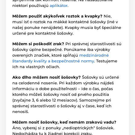
niektorí používajú
aplikátor
.
Môžem použiť akýkoľvek roztok a kvapky?
Nie,
musí ísť o roztok na mäkké kontaktné šošovky (iné v
našej ponuke nenájdete). Kvapky musia byť špeciálne
určené pre kontaktné šošovky.
Môžem si poškodiť zrak?
Pri správnej starostlivosti sú
šošovky úplne bezpečné. Ponúkame iba výrobky
overených značiek, ktoré spĺňajú
medzinárodné
štandardy kvality a bezpečnostné normy
. Testujeme
ich na vlastných očiach.
Ako dlho môžem nosiť šošovky?
Šošovky sú určené
na celodenné nosenie. Pri každom výrobku nájdeš
informáciu o dobe použiteľnosti – ide o čas, počas
ktorého môžeš šošovky nosiť od prvého použitia
(zvyčajne 3, 6 alebo 12 mesiacov). Samozrejme pri
správnej starostlivosti o šošovky aj v čase, keď ich
nenosíš.
Môžem nosiť šošovky, keď nemám zrakovú vadu?
Áno, vyberaj si z ponuky „nedioptrických“ šošoviek.
Nedochádza tu k žiadnej korekcii zraku.