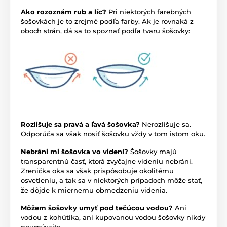
Ako rozoznám rub a líc?
Pri niektorých farebných
šošovkách je to zrejmé podľa farby. Ak je rovnaká z
oboch strán, dá sa to spoznať podľa tvaru šošovky:
Rozlišuje sa pravá a ľavá šošovka?
Nerozlišuje sa.
Odporúča sa však nosiť šošovku vždy v tom istom oku.
Nebráni mi šošovka vo videní?
Šošovky majú
transparentnú časť, ktorá zvyčajne videniu nebráni.
Zrenička oka sa však prispôsobuje okolitému
osvetleniu, a tak sa v niektorých prípadoch môže stať,
že dôjde k miernemu obmedzeniu videnia.
Môžem šošovky umyť pod tečúcou vodou?
Ani
vodou z kohútika, ani kupovanou vodou šošovky nikdy
neumývajte.