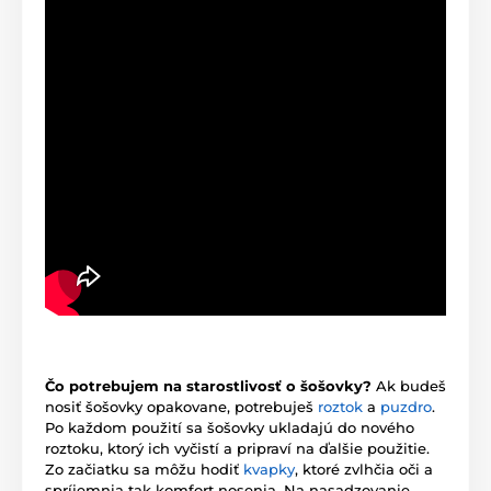
Čo potrebujem na starostlivosť o šošovky?
Ak budeš
nosiť šošovky opakovane, potrebuješ
roztok
a
puzdro
.
Po každom použití sa šošovky ukladajú do nového
roztoku, ktorý ich vyčistí a pripraví na ďalšie použitie.
Zo začiatku sa môžu hodiť
kvapky
, ktoré zvlhčia oči a
spríjemnia tak komfort nosenia. Na nasadzovanie