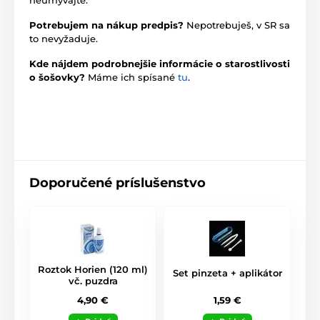
Potrebujem na nákup predpis?
Nepotrebuješ, v SR sa
to nevyžaduje.
Kde nájdem podrobnejšie informácie o starostlivosti
o šošovky?
Máme ich spísané
tu
.
Doporučené príslušenstvo
Roztok Horien (120 ml)
Set pinzeta + aplikátor
vč. puzdra
1,59 €
4,90 €