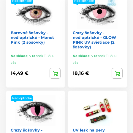
Nedioptrické
Nedioptrické
Barevné šošovky -
Crazy šošovky -
nedioptrické - Monet
nedioptrické - GLOW
Pink (2 šošovky)
PINK UV svietiace (2
šošovky)
Na sklade
,
v utorok 11. 8. u
Na sklade
,
v utorok 11. 8. u
vás
vás
14,49 €
18,16 €
Nedioptrické
Crazy šošovky -
UV lesk na pery