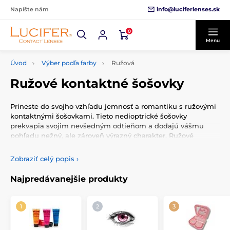
info@luciferlenses.sk
Napíšte nám
0
Menu
Úvod
Výber podľa farby
Ružová
Ružové kontaktné šošovky
Prineste do svojho vzhľadu jemnosť a romantiku s ružovými
kontaktnými šošovkami. Tieto nedioptrické šošovky
prekvapia svojim nevšedným odtieňom a dodajú vášmu
pohľadu nežný, ale zároveň výrazný charakter. Ružové
šošovky sú ideálne pre tých, ktorí chcú experimentovať s
farbami a vyčnievať z davu, či už v bežnom živote alebo pri
Zobraziť celý popis
›
špeciálnych príležitostiach.
Najpredávanejšie produkty
Nemusíte sa obmedzovať len na valentínske oslavy alebo
jarné festivaly; ružové šošovky sú perfektným doplnkom pre
každodenné nosenie, ktorý rozjasní vašu tvár a pritiahne
pozornosť. Ich použitie je tiež populárny v komunitách
cosplay, kde môžu byť kľúčovým prvkom na dokončenie