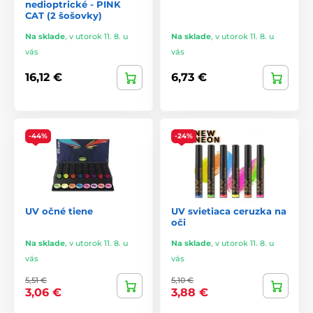
nedioptrické - PINK
CAT (2 šošovky)
Na sklade
,
v utorok 11. 8. u
Na sklade
,
v utorok 11. 8. u
vás
vás
16,12 €
6,73 €
-44%
-24%
UV očné tiene
UV svietiaca ceruzka na
oči
Na sklade
,
v utorok 11. 8. u
Na sklade
,
v utorok 11. 8. u
vás
vás
5,51 €
5,10 €
3,06 €
3,88 €