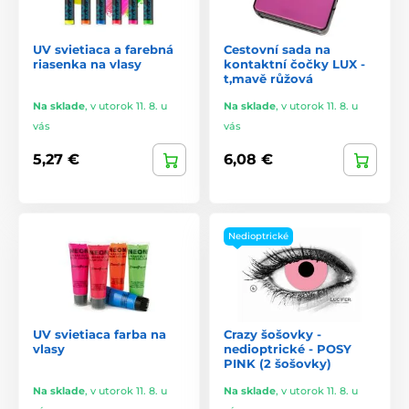
UV svietiaca a farebná
Cestovní sada na
riasenka na vlasy
kontaktní čočky LUX -
t,mavě růžová
Na sklade
,
v utorok 11. 8. u
Na sklade
,
v utorok 11. 8. u
vás
vás
5,27 €
6,08 €
Nedioptrické
UV svietiaca farba na
Crazy šošovky -
vlasy
nedioptrické - POSY
PINK (2 šošovky)
Na sklade
,
v utorok 11. 8. u
Na sklade
,
v utorok 11. 8. u