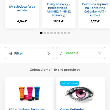
vzhľadu vašej obľúbenej postavy.
Crazy šošovky -
Cestovná súprava
UV svietiaca farba
nedioptrické -
na kontaktné
na telo
ANIME2 PINK (2
šošovky MAT -
šošovky)
ružová
4,04 €
16,12 €
5,27 €
Radenie
Filter
Zobrazujeme 1-19 z 19 produktov
Nedioptrické
UV svietiaca farba na
Crazy šošovky -