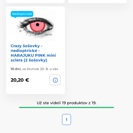
Nedioptrické
Crazy šošovky -
nedioptrické -
HARAJUKU PINK mini
sclera (2 šošovky)
10 dní
,
vo štvrtok 20. 8. u vás
20,20 €
Už ste videli 19 produktov z 19.
1