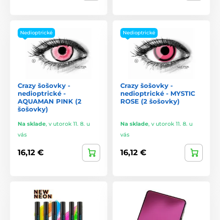
Nedioptrické
Nedioptrické
Crazy šošovky -
Crazy šošovky -
nedioptrické -
nedioptrické - MYSTIC
AQUAMAN PINK (2
ROSE (2 šošovky)
šošovky)
Na sklade
,
v utorok 11. 8. u
Na sklade
,
v utorok 11. 8. u
vás
vás
16,12 €
16,12 €