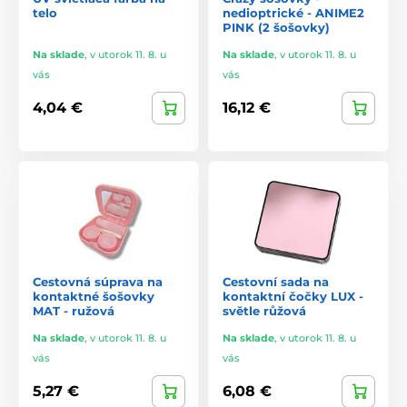
telo
nedioptrické - ANIME2
PINK (2 šošovky)
Na sklade
,
v utorok 11. 8. u
Na sklade
,
v utorok 11. 8. u
vás
vás
4,04 €
16,12 €
Cestovná súprava na
Cestovní sada na
kontaktné šošovky
kontaktní čočky LUX -
MAT - ružová
světle růžová
Na sklade
,
v utorok 11. 8. u
Na sklade
,
v utorok 11. 8. u
vás
vás
5,27 €
6,08 €