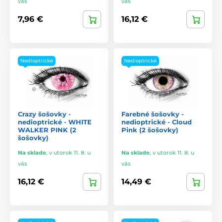
vás
vás
7,96 €
16,12 €
Nedioptrické
Nedioptrické
Crazy šošovky -
Farebné šošovky -
nedioptrické - WHITE
nedioptrické - Cloud
WALKER PINK (2
Pink (2 šošovky)
šošovky)
Na sklade
,
v utorok 11. 8. u
Na sklade
,
v utorok 11. 8. u
vás
vás
16,12 €
14,49 €