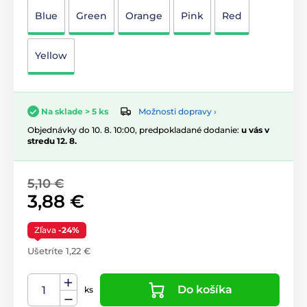
Blue
Green
Orange
Pink
Red
Yellow
Možnosti dopravy ›
Na sklade > 5 ks
Objednávky do 10. 8. 10:00, predpokladané dodanie:
u vás v
stredu 12. 8.
5,10 €
3,88 €
Zľava
-24%
Ušetríte 1,22 €
Do košíka
ks