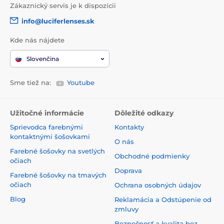
Zákaznický servis je k dispozícii
info@luciferlenses.sk
Kde nás nájdete
Slovenčina
Sme tiež na:
Youtube
Užitočné informácie
Dôležité odkazy
Sprievodca farebnými
Kontakty
kontaktnými šošovkami
O nás
Farebné šošovky na svetlých
Obchodné podmienky
očiach
Doprava
Farebné šošovky na tmavých
očiach
Ochrana osobných údajov
Blog
Reklamácia a Odstúpenie od
zmluvy
Bezpečnosť a kvalita bez