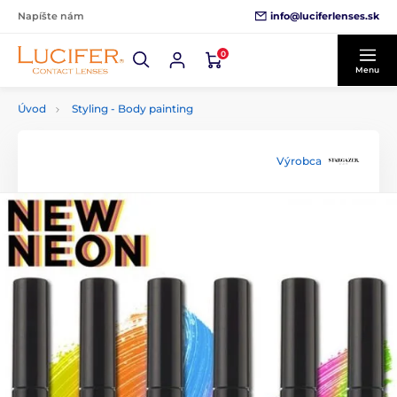
info@luciferlenses.sk
Napíšte nám
0
Menu
Úvod
Styling - Body painting
Výrobca