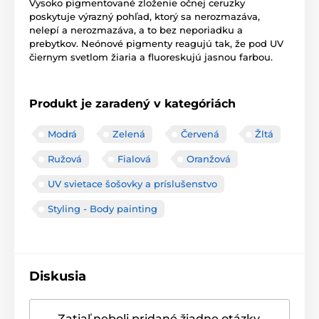
Vysoko pigmentované zloženie očnej ceruzky
poskytuje výrazný pohľad, ktorý sa nerozmazáva,
nelepí a nerozmazáva, a to bez neporiadku a
prebytkov. Neónové pigmenty reagujú tak, že pod UV
čiernym svetlom žiaria a fluoreskujú jasnou farbou.
Produkt je zaradený v kategóriách
Modrá
Zelená
Červená
Žltá
Ružová
Fialová
Oranžová
UV svietace šošovky a príslušenstvo
Styling - Body painting
Diskusia
Zatiaľ neboli pridané žiadne otázky.