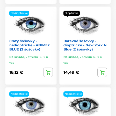
Nedioptrické
Dioptrické
Crazy šošovky -
Barevné šošovky -
nedioptrické - ANIME2
dioptrické - New York N
BLUE (2 šošovky)
Blue (2 šošovky)
Na sklade
,
v stredu 12. 8. u
Na sklade
,
v stredu 12. 8. u
vás
vás
16,12 €
14,49 €
Nedioptrické
Nedioptrické