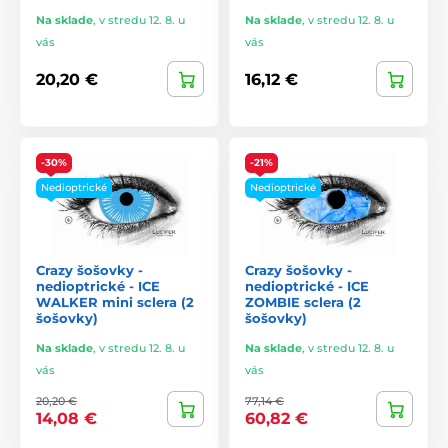
Na sklade
,
v stredu 12. 8. u
Na sklade
,
v stredu 12. 8. u
vás
vás
20,20 €
16,12 €
-30%
-21%
Nedioptrické
Nedioptrické
Crazy šošovky -
Crazy šošovky -
nedioptrické - ICE
nedioptrické - ICE
WALKER mini sclera (2
ZOMBIE sclera (2
šošovky)
šošovky)
Na sklade
,
v stredu 12. 8. u
Na sklade
,
v stredu 12. 8. u
vás
vás
20,20 €
77,14 €
14,08 €
60,82 €