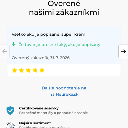
Modré šošovky sú vhodné na denné nosenie aj špeciálne
Overené
udalosti, ako sú večierky, plesy alebo dokonca cosplay. S
našimi zákazníkmi
rôznymi odtieňmi modrej, od jemného nebeského až po
prenikavú zafírovú, si môžete vybrať presne ten odtieň, ktorý
dokonale ladí s vašou pleťou a osobným štýlom.
Zmeňte svoj pohľad a nechajte svoje oči žiariť modrou
Všetko ako je popísané, super krém
farbou, ktorá dodá vašej vizáži hĺbku a záhadnosť. S
modrými kontaktnými šošovkami budete jednoducho
Že tovar je presne taký, ako je popísaný
neprehliadnuteľní!
Overený zákazník, 31. 7. 2026
Ďalšie hodnotenie na
na Heuréka.sk
Certifikované šošovky
Bezpečné materiály a pohodlné nosenie
Najširší sortiment
Rýchle odoslanie a doručenie