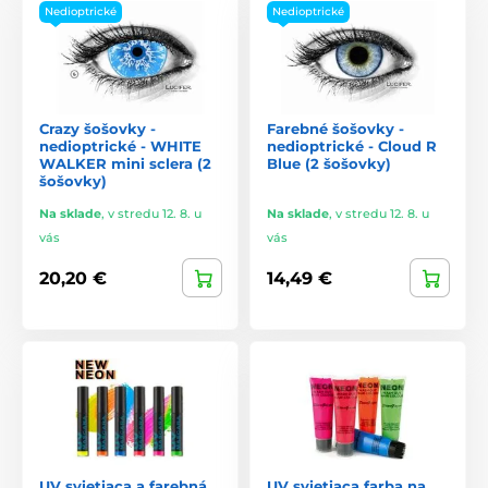
Nedioptrické
Nedioptrické
Crazy šošovky -
Farebné šošovky -
nedioptrické - WHITE
nedioptrické - Cloud R
WALKER mini sclera (2
Blue (2 šošovky)
šošovky)
Na sklade
,
v stredu 12. 8. u
Na sklade
,
v stredu 12. 8. u
vás
vás
20,20 €
14,49 €
UV svietiaca a farebná
UV svietiaca farba na