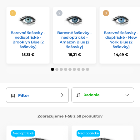
Barevné šošovky -
Barevné šošovky -
Barevné šošovky -
nedioptrické -
nedioptrické -
dioptrické - New
Brooklyn Blue (2
Amazon Blue (2
York Blue (2
šošovky)
šošovky)
šošovky)
15,31 €
15,31 €
14,49 €
Radenie
Filter
Zobrazujeme 1-58 z 58 produktov
Nedioptrické
Nedioptrické