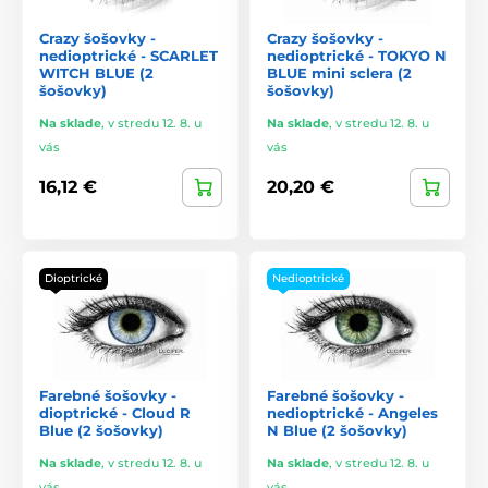
Crazy šošovky -
Crazy šošovky -
nedioptrické - SCARLET
nedioptrické - TOKYO N
WITCH BLUE (2
BLUE mini sclera (2
šošovky)
šošovky)
Na sklade
,
v stredu 12. 8. u
Na sklade
,
v stredu 12. 8. u
vás
vás
16,12 €
20,20 €
Dioptrické
Nedioptrické
Farebné šošovky -
Farebné šošovky -
dioptrické - Cloud R
nedioptrické - Angeles
Blue (2 šošovky)
N Blue (2 šošovky)
Na sklade
,
v stredu 12. 8. u
Na sklade
,
v stredu 12. 8. u
vás
vás