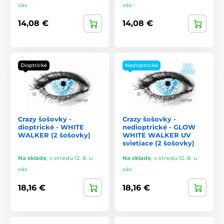
vás
vás
14,08 €
14,08 €
Dioptrické
Nedioptrické
Crazy šošovky -
Crazy šošovky -
dioptrické - WHITE
nedioptrické - GLOW
WALKER (2 šošovky)
WHITE WALKER UV
svietiace (2 šošovky)
Na sklade
,
v stredu 12. 8. u
Na sklade
,
v stredu 12. 8. u
vás
vás
18,16 €
18,16 €