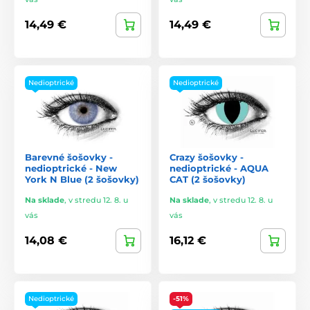
14,49 €
14,49 €
Nedioptrické
Nedioptrické
Barevné šošovky -
Crazy šošovky -
nedioptrické - New
nedioptrické - AQUA
York N Blue (2 šošovky)
CAT (2 šošovky)
Na sklade
,
v stredu 12. 8. u
Na sklade
,
v stredu 12. 8. u
vás
vás
14,08 €
16,12 €
Nedioptrické
-51%