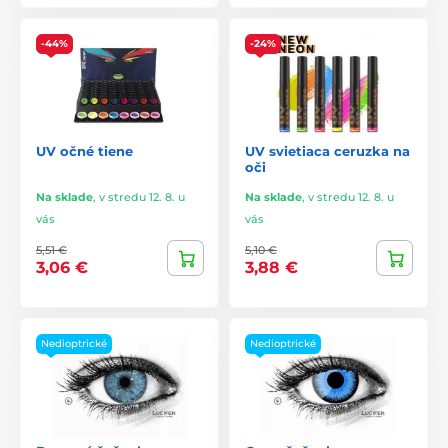
-44%
-24%
UV očné tiene
UV svietiaca ceruzka na
oči
Na sklade
,
v stredu 12. 8. u
Na sklade
,
v stredu 12. 8. u
vás
vás
5,51 €
5,10 €
3,06 €
3,88 €
Nedioptrické
Nedioptrické