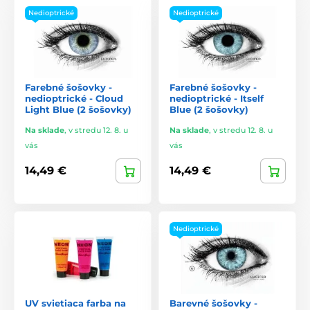
Nedioptrické
Nedioptrické
Farebné šošovky -
Farebné šošovky -
nedioptrické - Cloud
nedioptrické - Itself
Light Blue (2 šošovky)
Blue (2 šošovky)
Na sklade
,
v stredu 12. 8. u
Na sklade
,
v stredu 12. 8. u
vás
vás
14,49 €
14,49 €
Nedioptrické
UV svietiaca farba na
Barevné šošovky -