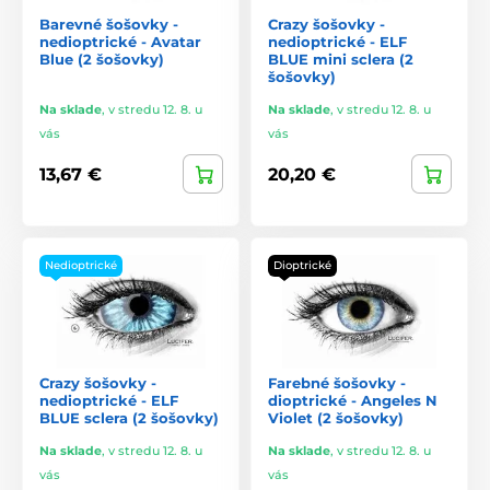
Barevné šošovky -
Crazy šošovky -
nedioptrické - Avatar
nedioptrické - ELF
Blue (2 šošovky)
BLUE mini sclera (2
šošovky)
Na sklade
,
v stredu 12. 8. u
Na sklade
,
v stredu 12. 8. u
vás
vás
13,67 €
20,20 €
Nedioptrické
Dioptrické
Crazy šošovky -
Farebné šošovky -
nedioptrické - ELF
dioptrické - Angeles N
BLUE sclera (2 šošovky)
Violet (2 šošovky)
Na sklade
,
v stredu 12. 8. u
Na sklade
,
v stredu 12. 8. u
vás
vás