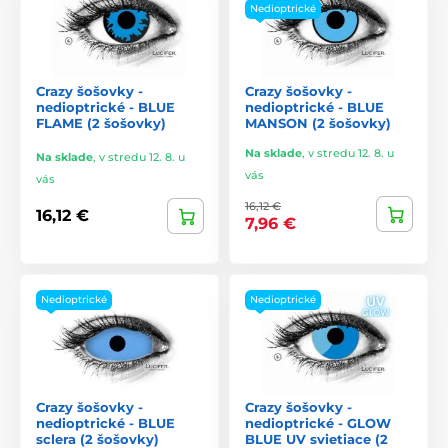
Nedioptrické
Crazy šošovky -
Crazy šošovky -
nedioptrické - BLUE
nedioptrické - BLUE
FLAME (2 šošovky)
MANSON (2 šošovky)
Na sklade
,
v stredu 12. 8. u
Na sklade
,
v stredu 12. 8. u
vás
vás
16,12 €
16,12 €
7,96 €
Nedioptrické
Nedioptrické
Crazy šošovky -
Crazy šošovky -
nedioptrické - BLUE
nedioptrické - GLOW
sclera (2 šošovky)
BLUE UV svietiace (2