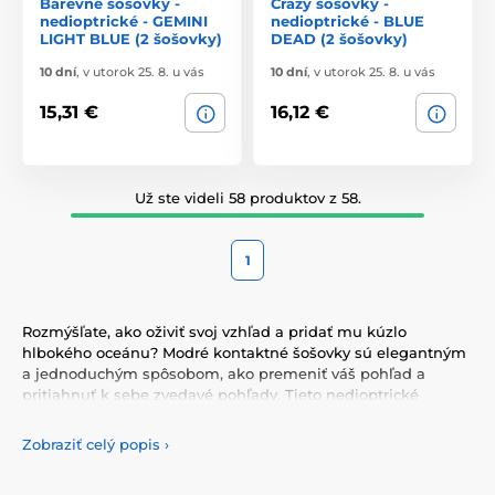
Barevné šošovky -
Crazy šošovky -
nedioptrické - GEMINI
nedioptrické - BLUE
LIGHT BLUE (2 šošovky)
DEAD (2 šošovky)
10 dní
,
v utorok 25. 8. u vás
10 dní
,
v utorok 25. 8. u vás
15,31 €
16,12 €
Už ste videli 58 produktov z 58.
1
Rozmýšľate, ako oživiť svoj vzhľad a pridať mu kúzlo
hlbokého oceánu? Modré kontaktné šošovky sú elegantným
a jednoduchým spôsobom, ako premeniť váš pohľad a
pritiahnuť k sebe zvedavé pohľady. Tieto nedioptrické
šošovky vám umožnia experimentovať s farbou vašich očí
bez trvalých zmien a sú skvelou voľbou pre každého, kto si
Zobraziť celý popis
›
chce vyskúšať, ako by vyzerali s modrými očami.