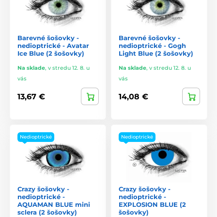
Barevné šošovky -
Barevné šošovky -
nedioptrické - Avatar
nedioptrické - Gogh
Ice Blue (2 šošovky)
Light Blue (2 šošovky)
Na sklade
,
v stredu 12. 8. u
Na sklade
,
v stredu 12. 8. u
vás
vás
13,67 €
14,08 €
Nedioptrické
Nedioptrické
Crazy šošovky -
Crazy šošovky -
nedioptrické -
nedioptrické -
AQUAMAN BLUE mini
EXPLOSION BLUE (2
sclera (2 šošovky)
šošovky)