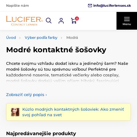
info@luciferlenses.sk
Napíšte nám
0
Menu
Úvod
Výber podľa farby
Modrá
Modré kontaktné šošovky
Chcete svojmu vzhľadu dodať iskru a jedinečný šarm? Naše
modré šošovky sú tou správnou voľbou! Perfektné pre
každodenné nosenie, tematické večierky alebo cosplay,
modré šošovky dodajú vašim očiam hlboký, fascinujúci
vzhľad, ktorý okamžite pritiahne pozornosť.
Zobraziť celý popis
›
Kúzlo modrých kontaktných šošoviek: Ako zmeniť
svoj pohľad na svet
Najpredávanejšie produkty