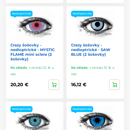
Nedioptrické
Nedioptrické
Crazy šošovky -
Crazy šošovky -
nedioptrické - MYSTIC
nedioptrické - SAW
FLAME mini sclera (2
BLUE (2 šošovky)
šošovky)
Na sklade
,
v stredu 12. 8. u
Na sklade
,
v stredu 12. 8. u
vás
vás
20,20 €
16,12 €
Nedioptrické
Nedioptrické