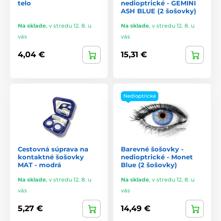
telo
nedioptrické - GEMINI
ASH BLUE (2 šošovky)
Na sklade
,
v stredu 12. 8. u
Na sklade
,
v stredu 12. 8. u
vás
vás
4,04 €
15,31 €
Nedioptrické
Cestovná súprava na
Barevné šošovky -
kontaktné šošovky
nedioptrické - Monet
MAT - modrá
Blue (2 šošovky)
Na sklade
,
v stredu 12. 8. u
Na sklade
,
v stredu 12. 8. u
vás
vás
5,27 €
14,49 €