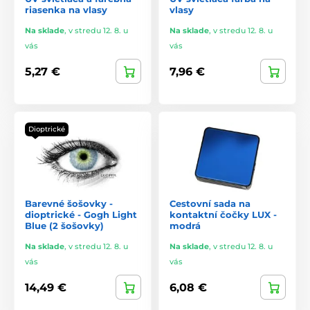
riasenka na vlasy
vlasy
Na sklade
,
v stredu 12. 8. u
Na sklade
,
v stredu 12. 8. u
vás
vás
5,27 €
7,96 €
Dioptrické
Barevné šošovky -
Cestovní sada na
dioptrické - Gogh Light
kontaktní čočky LUX -
Blue (2 šošovky)
modrá
Na sklade
,
v stredu 12. 8. u
Na sklade
,
v stredu 12. 8. u
vás
vás
14,49 €
6,08 €