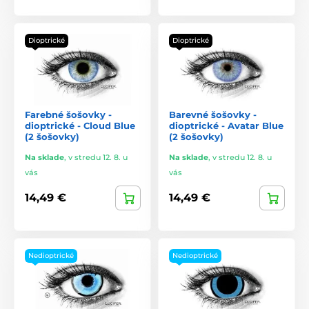
Dioptrické
Dioptrické
Farebné šošovky -
Barevné šošovky -
dioptrické - Cloud Blue
dioptrické - Avatar Blue
(2 šošovky)
(2 šošovky)
Na sklade
,
v stredu 12. 8. u
Na sklade
,
v stredu 12. 8. u
vás
vás
14,49 €
14,49 €
Nedioptrické
Nedioptrické