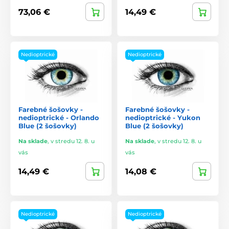
73,06 €
14,49 €
Nedioptrické
Nedioptrické
Farebné šošovky -
Farebné šošovky -
nedioptrické - Orlando
nedioptrické - Yukon
Blue (2 šošovky)
Blue (2 šošovky)
Na sklade
,
v stredu 12. 8. u
Na sklade
,
v stredu 12. 8. u
vás
vás
14,49 €
14,08 €
Nedioptrické
Nedioptrické