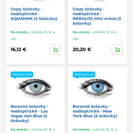
Crazy šošovky -
Crazy šošovky -
nedioptrické -
nedioptrické -
AQUAMAN (2 šošovky)
NEBULOS mini sclera (2
šošovky)
Na sklade
,
v stredu 12. 8. u
Na sklade
,
v stredu 12. 8. u
vás
vás
16,12 €
20,20 €
Nedioptrické
Nedioptrické
Barevné šošovky -
Barevné šošovky -
nedioptrické - Las
nedioptrické - New
Vegas Ash Blue (2
York Blue (2 šošovky)
šošovky)
Na sklade
,
v stredu 12. 8. u
Na sklade
,
v stredu 12. 8. u