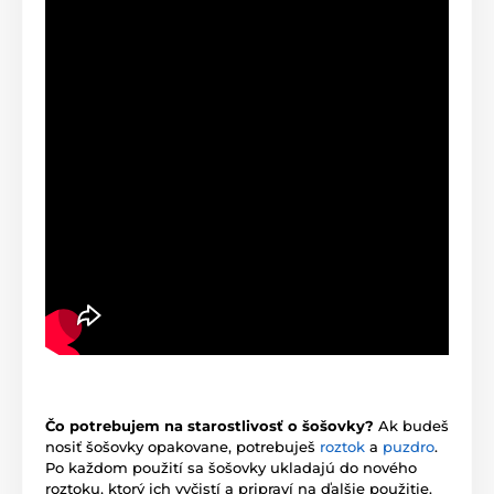
Čo potrebujem na starostlivosť o šošovky?
Ak budeš
nosiť šošovky opakovane, potrebuješ
roztok
a
puzdro
.
Po každom použití sa šošovky ukladajú do nového
roztoku, ktorý ich vyčistí a pripraví na ďalšie použitie.