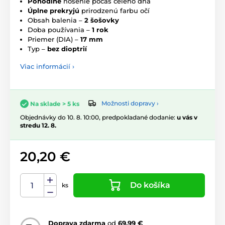
Pohodlné
nosenie počas celého dňa
Úplne prekryjú
prirodzenú farbu očí
Obsah balenia –
2 šošovky
Doba používania –
1 rok
Priemer (DIA) –
17 mm
Typ –
bez dioptrií
Viac informácií ›
Možnosti dopravy ›
Na sklade > 5 ks
Objednávky do 10. 8. 10:00, predpokladané dodanie:
u vás v
stredu 12. 8.
20,20 €
Do košíka
ks
Doprava zdarma
od
69,99 €