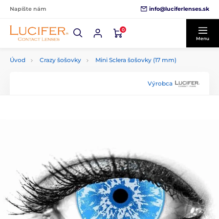
info@luciferlenses.sk
Napíšte nám
0
Menu
Úvod
Crazy šošovky
Mini Sclera šošovky (17 mm)
Výrobca