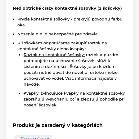
Nedioptrické crazy kontaktné šošovky (2 šošovky)
Krycie kontaktné šošovky - prekryjú pôvodnú farbu
oka.
Nosenie nie je nebezpečné pre zdravie.
K šošovkám odporúčame zakúpiť roztok na
kontaktné šošovky alebo kvapky.:
Roztok na kontaktné šošovky:
roztok a puzdro
potrebujete na uchovanie šošovek, slúži k
čisteniu a dezinfekcii. Šošovky je po každom
použití nutné dávať do nového roztoku (nelze
uchovávať vo vode). Viac informácií nájdete v
návode.
Kvapky:
zvlhčujúce kvapky na kontaktné šošovky
zabraňujú vysychaniu očí a zlepšujú pohodlie pri
nosení šošoviek.
Produkt je zaradený v kategóriách
Crazy šošovky