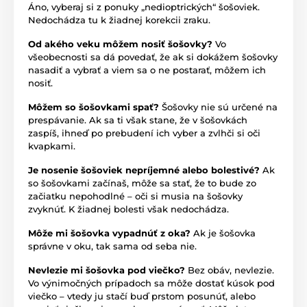
Áno, vyberaj si z ponuky „nedioptrických“ šošoviek.
Nedochádza tu k žiadnej korekcii zraku.
Od akého veku môžem nosiť šošovky?
Vo
všeobecnosti sa dá povedať, že ak si dokážem šošovky
nasadiť a vybrať a viem sa o ne postarať, môžem ich
nosiť.
Môžem so šošovkami spať?
Šošovky nie sú určené na
prespávanie. Ak sa ti však stane, že v šošovkách
zaspíš, ihneď po prebudení ich vyber a zvlhči si oči
kvapkami.
Je nosenie šošoviek nepríjemné alebo bolestivé?
Ak
so šošovkami začínaš, môže sa stať, že to bude zo
začiatku nepohodlné – oči si musia na šošovky
zvyknúť. K žiadnej bolesti však nedochádza.
Môže mi šošovka vypadnúť z oka?
Ak je šošovka
správne v oku, tak sama od seba nie.
Nevlezie mi šošovka pod viečko?
Bez obáv, nevlezie.
Vo výnimočných prípadoch sa môže dostať kúsok pod
viečko – vtedy ju stačí buď prstom posunúť, alebo