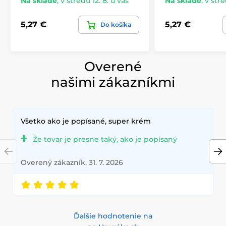
Na sklade
,
v stredu 12. 8. u vás
Na sklade
,
v stre
5,27 €
5,27 €
Do košíka
Overené
našimi zákazníkmi
Všetko ako je popísané, super krém
Že tovar je presne taký, ako je popísaný
Overený zákazník, 31. 7. 2026
Ďalšie hodnotenie na