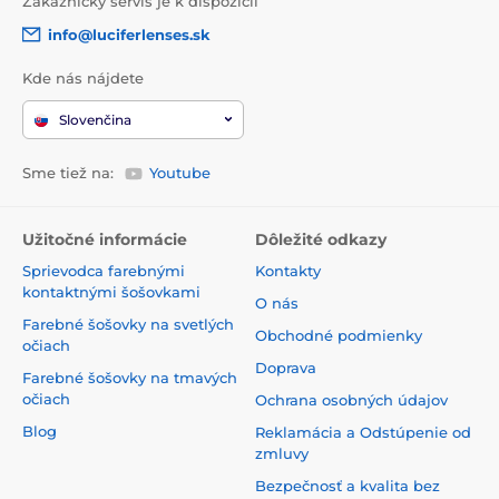
Zákaznický servis je k dispozícii
info@luciferlenses.sk
Kde nás nájdete
Slovenčina
Sme tiež na:
Youtube
Užitočné informácie
Dôležité odkazy
Sprievodca farebnými
Kontakty
kontaktnými šošovkami
O nás
Farebné šošovky na svetlých
Obchodné podmienky
očiach
Doprava
Farebné šošovky na tmavých
očiach
Ochrana osobných údajov
Blog
Reklamácia a Odstúpenie od
zmluvy
Bezpečnosť a kvalita bez