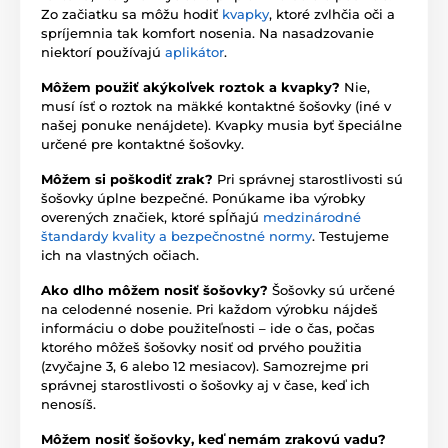
Zo začiatku sa môžu hodiť
kvapky
, ktoré zvlhčia oči a
spríjemnia tak komfort nosenia. Na nasadzovanie
niektorí používajú
aplikátor
.
Môžem použiť akýkoľvek roztok a kvapky?
Nie,
musí ísť o roztok na mäkké kontaktné šošovky (iné v
našej ponuke nenájdete). Kvapky musia byť špeciálne
určené pre kontaktné šošovky.
Môžem si poškodiť zrak?
Pri správnej starostlivosti sú
šošovky úplne bezpečné. Ponúkame iba výrobky
overených značiek, ktoré spĺňajú
medzinárodné
štandardy kvality a bezpečnostné normy
. Testujeme
ich na vlastných očiach.
Ako dlho môžem nosiť šošovky?
Šošovky sú určené
na celodenné nosenie. Pri každom výrobku nájdeš
informáciu o dobe použiteľnosti – ide o čas, počas
ktorého môžeš šošovky nosiť od prvého použitia
(zvyčajne 3, 6 alebo 12 mesiacov). Samozrejme pri
správnej starostlivosti o šošovky aj v čase, keď ich
nenosíš.
Môžem nosiť šošovky, keď nemám zrakovú vadu?