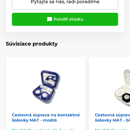
Pýtajte sa nás, radi poradíme
Položiť otázku
Súvisiace produkty
Cestovná súprava na kontaktné
Cestovná súpra
šošovky MAT - modrá
šošovky MAT - bi