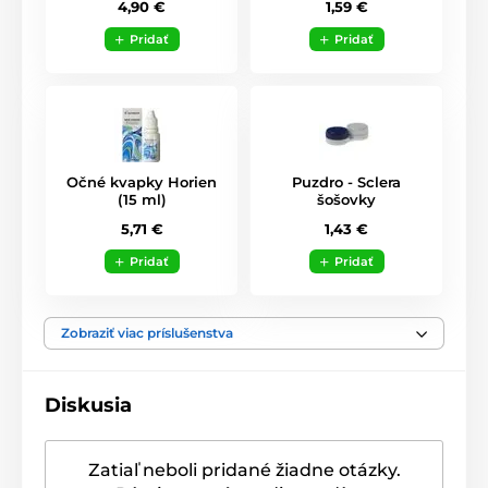
1,59 €
4,90 €
Pridať
Pridať
Očné kvapky Horien
Puzdro - Sclera
(15 ml)
šošovky
5,71 €
1,43 €
Pridať
Pridať
Zobraziť viac príslušenstva
Diskusia
Zatiaľ neboli pridané žiadne otázky.