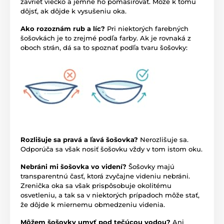
zavrieť viečko a jemne ho pomasírovať. Môže k tomu
dôjsť, ak dôjde k vysušeniu oka.
Ako rozoznám rub a líc?
Pri niektorých farebných
šošovkách je to zrejmé podľa farby. Ak je rovnaká z
oboch strán, dá sa to spoznať podľa tvaru šošovky:
Rozlišuje sa pravá a ľavá šošovka?
Nerozlišuje sa.
Odporúča sa však nosiť šošovku vždy v tom istom oku.
Nebráni mi šošovka vo videní?
Šošovky majú
transparentnú časť, ktorá zvyčajne videniu nebráni.
Zrenička oka sa však prispôsobuje okolitému
osvetleniu, a tak sa v niektorých prípadoch môže stať,
že dôjde k miernemu obmedzeniu videnia.
Môžem šošovky umyť pod tečúcou vodou?
Ani