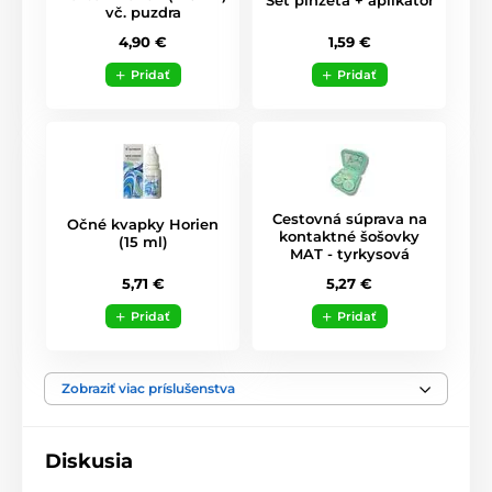
Set pinzeta + aplikátor
vč. puzdra
1,59 €
4,90 €
Pridať
Pridať
Cestovná súprava na
Očné kvapky Horien
kontaktné šošovky
(15 ml)
MAT - tyrkysová
5,71 €
5,27 €
Pridať
Pridať
Zobraziť viac príslušenstva
Diskusia