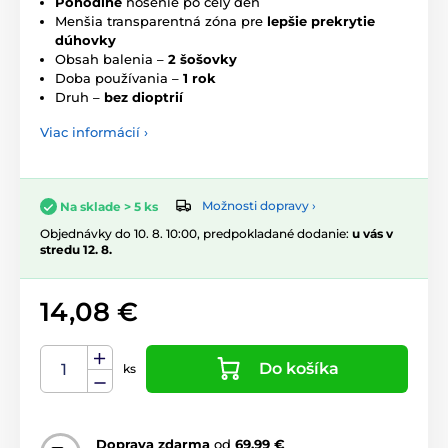
Pohodlné
nosenie po celý deň
Menšia transparentná zóna pre
lepšie prekrytie
dúhovky
Obsah balenia –
2 šošovky
Doba používania –
1 rok
Druh –
bez dioptrií
Viac informácií ›
Možnosti dopravy ›
Na sklade > 5 ks
Objednávky do 10. 8. 10:00, predpokladané dodanie:
u vás v
stredu 12. 8.
14,08 €
Do košíka
ks
Doprava zdarma
od
69,99 €