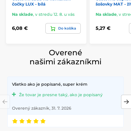
čočky LUX - bílá
šošovky MAT - žl
Na sklade
,
v stredu 12. 8. u vás
Na sklade
,
v stre
6,08 €
5,27 €
Do košíka
Overené
našimi zákazníkmi
Všetko ako je popísané, super krém
Že tovar je presne taký, ako je popísaný
Overený zákazník, 31. 7. 2026