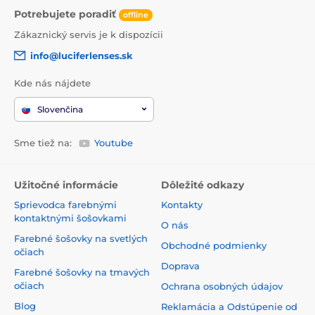
Potrebujete poradiť
offline
Zákaznický servis je k dispozícii
info@luciferlenses.sk
Kde nás nájdete
Slovenčina
Sme tiež na:
Youtube
Užitočné informácie
Dôležité odkazy
Sprievodca farebnými
Kontakty
kontaktnými šošovkami
O nás
Farebné šošovky na svetlých
Obchodné podmienky
očiach
Doprava
Farebné šošovky na tmavých
očiach
Ochrana osobných údajov
Blog
Reklamácia a Odstúpenie od