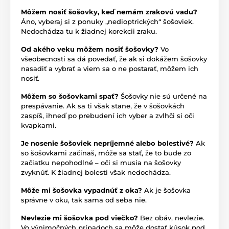
Môžem nosiť šošovky, keď nemám zrakovú vadu?
Áno, vyberaj si z ponuky „nedioptrických“ šošoviek.
Nedochádza tu k žiadnej korekcii zraku.
Od akého veku môžem nosiť šošovky?
Vo
všeobecnosti sa dá povedať, že ak si dokážem šošovky
nasadiť a vybrať a viem sa o ne postarať, môžem ich
nosiť.
Môžem so šošovkami spať?
Šošovky nie sú určené na
prespávanie. Ak sa ti však stane, že v šošovkách
zaspíš, ihneď po prebudení ich vyber a zvlhči si oči
kvapkami.
Je nosenie šošoviek nepríjemné alebo bolestivé?
Ak
so šošovkami začínaš, môže sa stať, že to bude zo
začiatku nepohodlné – oči si musia na šošovky
zvyknúť. K žiadnej bolesti však nedochádza.
Môže mi šošovka vypadnúť z oka?
Ak je šošovka
správne v oku, tak sama od seba nie.
Nevlezie mi šošovka pod viečko?
Bez obáv, nevlezie.
Vo výnimočných prípadoch sa môže dostať kúsok pod