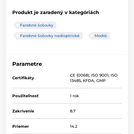
Produkt je zaradený v kategóriách
Farebné šošovky
Farebné šošovky nedioptrické
Modrá
Parametre
CE (0068)
,
ISO 9001
,
ISO
Certifikáty
13485
,
KFDA
,
GMP
Použiteľnosť
1 rok
Zakrivenie
8.7
Priemer
14.2