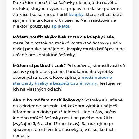
Po každom použití sa šošovky ukladajú do nového
roztoku, ktorý ich vyčistí a pripraví na ďalšie použitie.
Zo začiatku sa môžu hodiť
kvapky
, ktoré zvlhčia oči a
spríjemnia tak komfort nosenia. Na nasadzovanie
niektorí používajú
aplikátor
.
Môžem použiť akýkoľvek roztok a kvapky?
Nie,
musí ísť o roztok na mäkké kontaktné šošovky (iné v
našej ponuke nenájdete). Kvapky musia byť špeciálne
určené pre kontaktné šošovky.
Môžem si poškodiť zrak?
Pri správnej starostlivosti sú
šošovky úplne bezpečné. Ponúkame iba výrobky
overených značiek, ktoré spĺňajú
medzinárodné
štandardy kvality a bezpečnostné normy
. Testujeme
ich na vlastných očiach.
Ako dlho môžem nosiť šošovky?
Šošovky sú určené
na celodenné nosenie. Pri každom výrobku nájdeš
informáciu o dobe použiteľnosti – ide o čas, počas
ktorého môžeš šošovky nosiť od prvého použitia
(zvyčajne 3, 6 alebo 12 mesiacov). Samozrejme pri
správnej starostlivosti o šošovky aj v čase, keď ich
nenosíš.