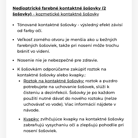
Nedioptrické farebné kontaktné šošovky (2
šošovky)
- kozmetické kontaktné šošovky
Tónované kontaktné šošovky - výsledný efekt závisí
od farby očí.
Veľkosť zorného otvoru je menšia ako u bežných
farebných šošoviek, takže pri nosení môže trochu
brániť vo videní.
Nosenie nie je nebezpečné pre zdravie.
K šošovkám odporúčame zakúpiť roztok na
kontaktné šošovky alebo kvapky.:
Roztok na kontaktné šošovky:
roztok a puzdro
potrebujete na uchovanie šošovek, slúži k
čisteniu a dezinfekcii. Šošovky je po každom
použití nutné dávať do nového roztoku (nelze
uchovávať vo vode). Viac informácií nájdete v
návode.
Kvapky:
zvlhčujúce kvapky na kontaktné šošovky
zabraňujú vysychaniu očí a zlepšujú pohodlie pri
nosení šošoviek.