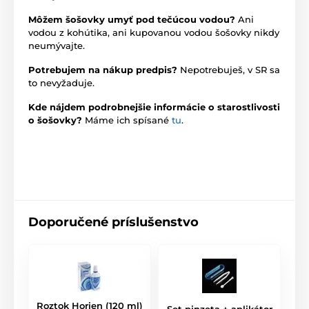
Môžem šošovky umyť pod tečúcou vodou?
Ani
vodou z kohútika, ani kupovanou vodou šošovky nikdy
neumývajte.
Potrebujem na nákup predpis?
Nepotrebuješ, v SR sa
to nevyžaduje.
Kde nájdem podrobnejšie informácie o starostlivosti
o šošovky?
Máme ich spísané
tu
.
Doporučené príslušenstvo
Roztok Horien (120 ml)