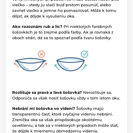
viečko – vtedy ju stačí buď prstom posunúť, alebo
zavrieť viečko a jemne ho pomasírovať. Môže k tomu
dôjsť, ak dôjde k vysušeniu oka.
Ako rozoznám rub a líc?
Pri niektorých farebných
šošovkách je to zrejmé podľa farby. Ak je rovnaká z
oboch strán, dá sa to spoznať podľa tvaru šošovky:
Rozlišuje sa pravá a ľavá šošovka?
Nerozlišuje sa.
Odporúča sa však nosiť šošovku vždy v tom istom oku.
Nebráni mi šošovka vo videní?
Šošovky majú
transparentnú časť, ktorá zvyčajne videniu nebráni.
Zrenička oka sa však prispôsobuje okolitému
osvetleniu, a tak sa v niektorých prípadoch môže stať,
že dôjde k miernemu obmedzeniu videnia.