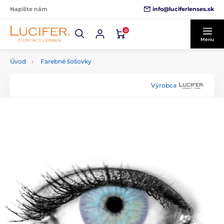
info@luciferlenses.sk
Napíšte nám
0
Menu
Úvod
Farebné šošovky
Výrobca