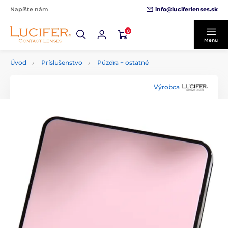
info@luciferlenses.sk
Napíšte nám
0
Menu
Úvod
Príslušenstvo
Púzdra + ostatné
Výrobca