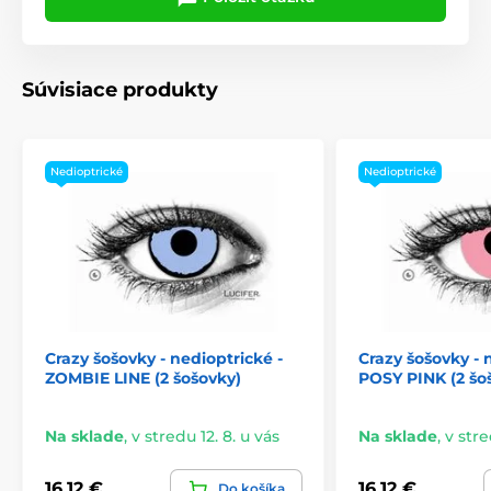
Súvisiace produkty
Nedioptrické
Nedioptrické
Crazy šošovky - nedioptrické -
Crazy šošovky - 
ZOMBIE LINE (2 šošovky)
POSY PINK (2 šo
Na sklade
,
v stredu 12. 8. u vás
Na sklade
,
v stre
16,12 €
16,12 €
Do košíka