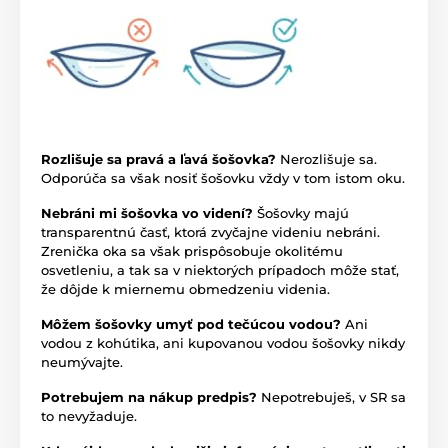
Rozlišuje sa pravá a ľavá šošovka?
Nerozlišuje sa.
Odporúča sa však nosiť šošovku vždy v tom istom oku.
Nebráni mi šošovka vo videní?
Šošovky majú
transparentnú časť, ktorá zvyčajne videniu nebráni.
Zrenička oka sa však prispôsobuje okolitému
osvetleniu, a tak sa v niektorých prípadoch môže stať,
že dôjde k miernemu obmedzeniu videnia.
Môžem šošovky umyť pod tečúcou vodou?
Ani
vodou z kohútika, ani kupovanou vodou šošovky nikdy
neumývajte.
Potrebujem na nákup predpis?
Nepotrebuješ, v SR sa
to nevyžaduje.