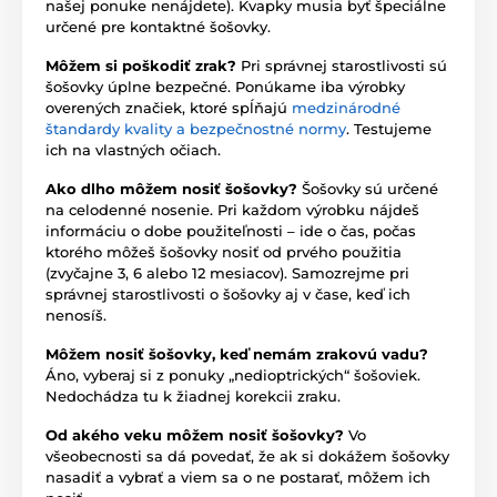
našej ponuke nenájdete). Kvapky musia byť špeciálne
určené pre kontaktné šošovky.
Môžem si poškodiť zrak?
Pri správnej starostlivosti sú
šošovky úplne bezpečné. Ponúkame iba výrobky
overených značiek, ktoré spĺňajú
medzinárodné
štandardy kvality a bezpečnostné normy
. Testujeme
ich na vlastných očiach.
Ako dlho môžem nosiť šošovky?
Šošovky sú určené
na celodenné nosenie. Pri každom výrobku nájdeš
informáciu o dobe použiteľnosti – ide o čas, počas
ktorého môžeš šošovky nosiť od prvého použitia
(zvyčajne 3, 6 alebo 12 mesiacov). Samozrejme pri
správnej starostlivosti o šošovky aj v čase, keď ich
nenosíš.
Môžem nosiť šošovky, keď nemám zrakovú vadu?
Áno, vyberaj si z ponuky „nedioptrických“ šošoviek.
Nedochádza tu k žiadnej korekcii zraku.
Od akého veku môžem nosiť šošovky?
Vo
všeobecnosti sa dá povedať, že ak si dokážem šošovky
nasadiť a vybrať a viem sa o ne postarať, môžem ich