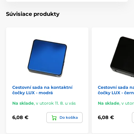
Súvisiace produkty
Cestovní sada na kontaktní
Cestovní sada n
čočky LUX - modrá
čočky LUX - čer
Na sklade
,
v utorok 11. 8. u vás
Na sklade
,
v utor
6,08 €
6,08 €
Do košíka