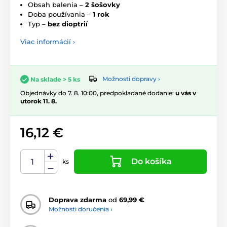
Obsah balenia –
2 šošovky
Doba používania –
1 rok
Typ –
bez dioptrií
Viac informácií ›
Možnosti dopravy ›
Na sklade > 5 ks
Objednávky do 7. 8. 10:00, predpokladané dodanie:
u vás v
utorok 11. 8.
16,12 €
Do košíka
ks
Doprava zdarma
od
69,99 €
Možnosti doručenia ›