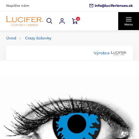
info@luciferlenses.sk
Napíšte nám
0
Menu
Úvod
Crazy šošovky
Výrobca