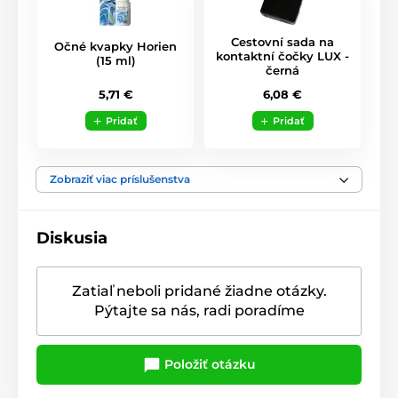
Cestovní sada na
Očné kvapky Horien
kontaktní čočky LUX -
(15 ml)
černá
5,71 €
6,08 €
Pridať
Pridať
Zobraziť viac príslušenstva
Diskusia
Zatiaľ neboli pridané žiadne otázky.
Pýtajte sa nás, radi poradíme
Položiť otázku