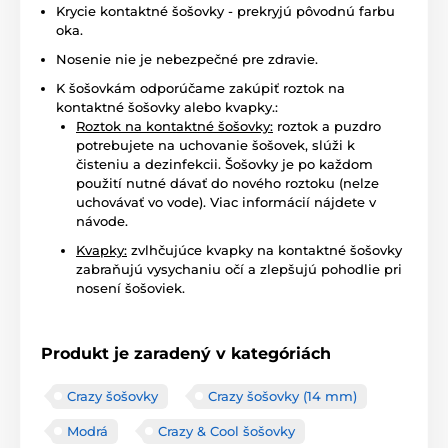
Krycie kontaktné šošovky - prekryjú pôvodnú farbu
oka.
Nosenie nie je nebezpečné pre zdravie.
K šošovkám odporúčame zakúpiť roztok na
kontaktné šošovky alebo kvapky.:
Roztok na kontaktné šošovky:
roztok a puzdro
potrebujete na uchovanie šošovek, slúži k
čisteniu a dezinfekcii. Šošovky je po každom
použití nutné dávať do nového roztoku (nelze
uchovávať vo vode). Viac informácií nájdete v
návode.
Kvapky:
zvlhčujúce kvapky na kontaktné šošovky
zabraňujú vysychaniu očí a zlepšujú pohodlie pri
nosení šošoviek.
Produkt je zaradený v kategóriách
Crazy šošovky
Crazy šošovky (14 mm)
Modrá
Crazy & Cool šošovky