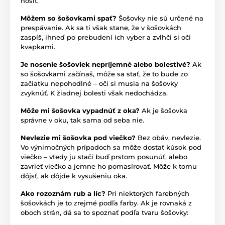
nosiť.
Môžem so šošovkami spať?
Šošovky nie sú určené na
prespávanie. Ak sa ti však stane, že v šošovkách
zaspíš, ihneď po prebudení ich vyber a zvlhči si oči
kvapkami.
Je nosenie šošoviek nepríjemné alebo bolestivé?
Ak
so šošovkami začínaš, môže sa stať, že to bude zo
začiatku nepohodlné – oči si musia na šošovky
zvyknúť. K žiadnej bolesti však nedochádza.
Môže mi šošovka vypadnúť z oka?
Ak je šošovka
správne v oku, tak sama od seba nie.
Nevlezie mi šošovka pod viečko?
Bez obáv, nevlezie.
Vo výnimočných prípadoch sa môže dostať kúsok pod
viečko – vtedy ju stačí buď prstom posunúť, alebo
zavrieť viečko a jemne ho pomasírovať. Môže k tomu
dôjsť, ak dôjde k vysušeniu oka.
Ako rozoznám rub a líc?
Pri niektorých farebných
šošovkách je to zrejmé podľa farby. Ak je rovnaká z
oboch strán, dá sa to spoznať podľa tvaru šošovky: