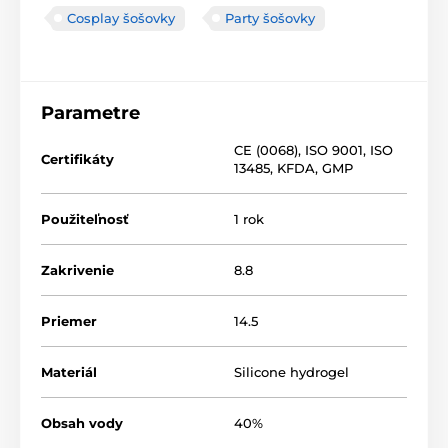
Cosplay šošovky
Party šošovky
Parametre
CE (0068)
,
ISO 9001
,
ISO
Certifikáty
13485
,
KFDA
,
GMP
Použiteľnosť
1 rok
Zakrivenie
8.8
Priemer
14.5
Materiál
Silicone hydrogel
Obsah vody
40%