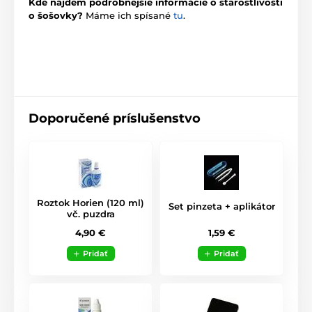
Kde nájdem podrobnejšie informácie o starostlivosti
o šošovky?
Máme ich spísané
tu
.
Doporučené príslušenstvo
Roztok Horien (120 ml)
Set pinzeta + aplikátor
vč. puzdra
1,59 €
4,90 €
Pridať
Pridať