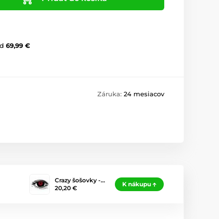
d
69,99 €
Záruka:
24 mesiacov
Crazy šošovky -…
K nákupu
20,20 €