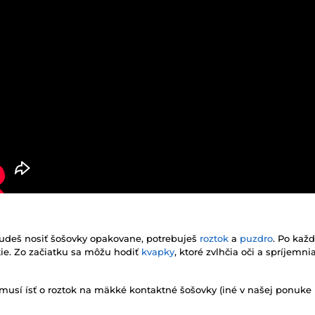
udeš nosiť šošovky opakovane, potrebuješ
roztok
a
puzdro
. Po kaž
žitie. Zo začiatku sa môžu hodiť
kvapky
, ktoré zvlhčia oči a spríjemn
 musí ísť o roztok na mäkké kontaktné šošovky (iné v našej ponuke