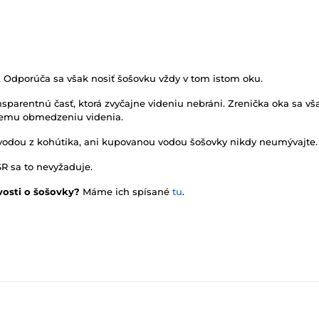
. Odporúča sa však nosiť šošovku vždy v tom istom oku.
sparentnú časť, ktorá zvyčajne videniu nebráni. Zrenička oka sa vša
rnemu obmedzeniu videnia.
vodou z kohútika, ani kupovanou vodou šošovky nikdy neumývajte.
SR sa to nevyžaduje.
vosti o šošovky?
Máme ich spísané
tu
.