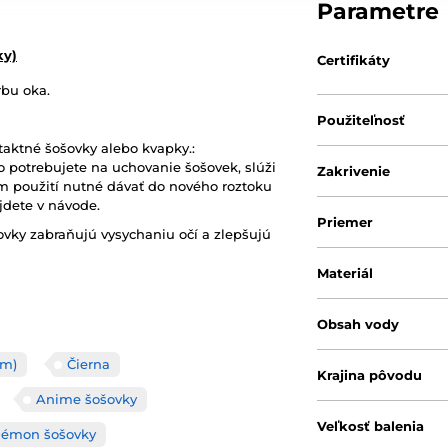
Parametre
ky)
Certifikáty
rbu oka.
Použiteľnosť
aktné šošovky alebo kvapky.:
o potrebujete na uchovanie šošovek, slúži
Zakrivenie
om použití nutné dávať do nového roztoku
jdete v návode.
Priemer
vky zabraňujú vysychaniu očí a zlepšujú
Materiál
Obsah vody
mm)
Čierna
Krajina pôvodu
Anime šošovky
Veľkosť balenia
émon šošovky