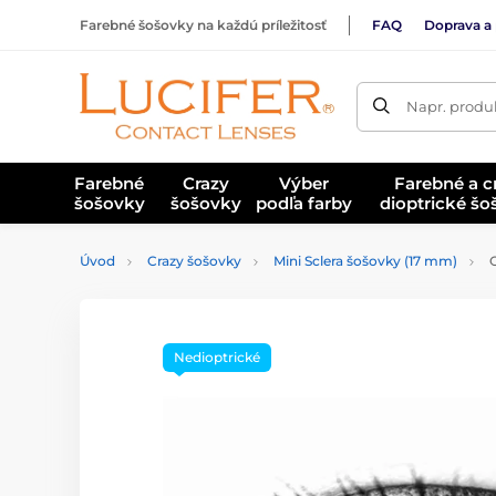
Farebné šošovky na každú príležitosť
FAQ
Doprava a 
Napr. produk
Farebné
Crazy
Výber
Farebné a c
šošovky
šošovky
podľa farby
dioptrické š
Úvod
Crazy šošovky
Mini Sclera šošovky (17 mm)
C
Nedioptrické