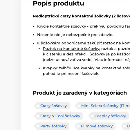
Popis produktu
Nedioptrické crazy kontaktné šošovky (2 šošov
Krycie kontaktné šošovky - prekryjú pôvodnú fa
Nosenie nie je nebezpečné pre zdravie.
K šošovkám odporúčame zakúpiť roztok na kont
Roztok na kontaktné šošovky:
roztok a puzdr
k čisteniu a dezinfekcii. Šošovky je po každ
(nelze uchovávať vo vode). Viac informácií ná
Kvapky:
zvlhčujúce kvapky na kontaktné šošo
pohodlie pri nosení šošoviek.
Produkt je zaradený v kategóriách
Crazy šošovky
Mini Sclera šošovky (17 
Crazy & Cool šošovky
Cosplay šošovky
Party šošovky
Filmové šošovky
D