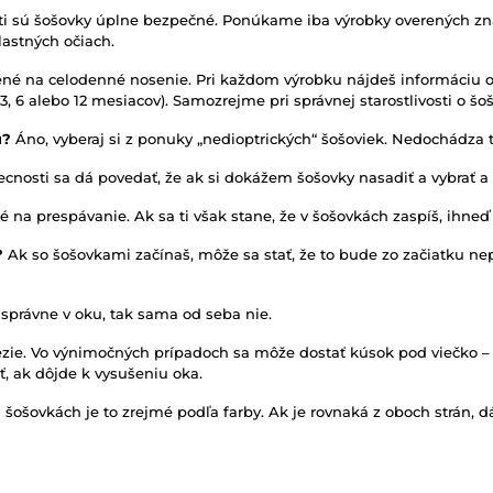
osti sú šošovky úplne bezpečné. Ponúkame iba výrobky overených zn
lastných očiach.
né na celodenné nosenie. Pri každom výrobku nájdeš informáciu o 
, 6 alebo 12 mesiacov). Samozrejme pri správnej starostlivosti o šoš
u?
Áno, vyberaj si z ponuky „nedioptrických“ šošoviek. Nedochádza t
cnosti sa dá povedať, že ak si dokážem šošovky nasadiť a vybrať a 
é na prespávanie. Ak sa ti však stane, že v šošovkách zaspíš, ihneď
?
Ak so šošovkami začínaš, môže sa stať, že to bude zo začiatku ne
 správne v oku, tak sama od seba nie.
ezie. Vo výnimočných prípadoch sa môže dostať kúsok pod viečko – 
, ak dôjde k vysušeniu oka.
 šošovkách je to zrejmé podľa farby. Ak je rovnaká z oboch strán, d