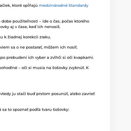
ačiek, ktoré spĺňajú
medzinárodné štandardy
dobe použiteľnosti – ide o čas, počas ktorého
ovky aj v čase, keď ich nenosíš.
u k žiadnej korekcii zraku.
viem sa o ne postarať, môžem ich nosiť.
 po prebudení ich vyber a zvlhči si oči kvapkami.
pohodlné – oči si musia na šošovky zvyknúť. K
vtedy ju stačí buď prstom posunúť, alebo zavrieť
á sa to spoznať podľa tvaru šošovky: