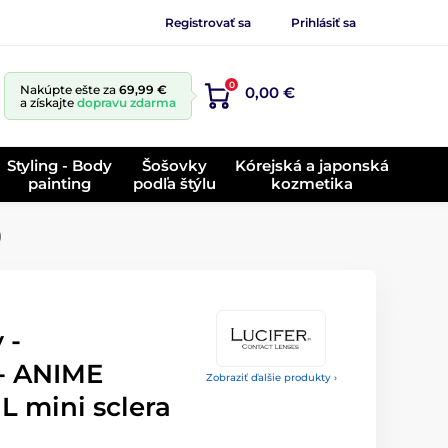
Registrovať sa
Prihlásiť sa
0
Nakúpte ešte za
69,99 €
0,00 €
a získajte
dopravu zdarma
Styling - Body
Šošovky
Kórejská a japonská
painting
podľa štýlu
kozmetika
)
 -
 - ANIME
Zobraziť ďalšie produkty ›
 mini sclera