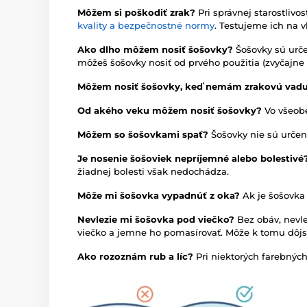
Môžem si poškodiť zrak?
Pri správnej starostliv
kvality a bezpečnostné normy
. Testujeme ich na v
Ako dlho môžem nosiť šošovky?
Šošovky sú urče
môžeš šošovky nosiť od prvého použitia (zvyčajne 3
Môžem nosiť šošovky, keď nemám zrakovú vad
Od akého veku môžem nosiť šošovky?
Vo všeobe
Môžem so šošovkami spať?
Šošovky nie sú určen
Je nosenie šošoviek nepríjemné alebo bolestivé
žiadnej bolesti však nedochádza.
Môže mi šošovka vypadnúť z oka?
Ak je šošovka
Nevlezie mi šošovka pod viečko?
Bez obáv, nevl
viečko a jemne ho pomasírovať. Môže k tomu dôjsť
Ako rozoznám rub a líc?
Pri niektorých farebných