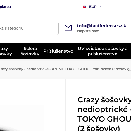
platba
EUR
info@luciferlenses.sk
t, kategóriu
Napíšte nám
razy
Sclera
UV svietace šošovky a
Príslušenstvo
ošovky
šošovky
príslušenstvo
razy šošovky - nedioptrické - ANIME TOKYO GHOUL mini sclera (2 šošovky
Crazy šošovky
nedioptrické
TOKYO GHOUL
(2 šošovky)