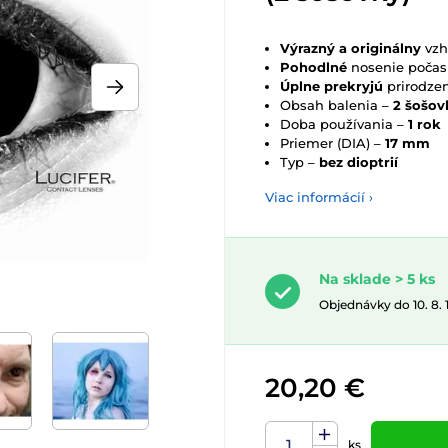
Výrazný a originálny
vzh
Pohodlné
nosenie počas
Úplne prekryjú
prirodzen
Obsah balenia –
2 šošov
Doba používania –
1 rok
Priemer (DIA) –
17 mm
Typ –
bez dioptrií
Viac informácií ›
Na sklade > 5 ks
Objednávky do 10. 8.
20,20 €
ks