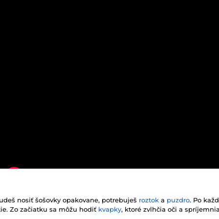
udeš nosiť šošovky opakovane, potrebuješ
roztok
a
puzdro
. Po kaž
žitie. Zo začiatku sa môžu hodiť
kvapky
, ktoré zvlhčia oči a spríjemn