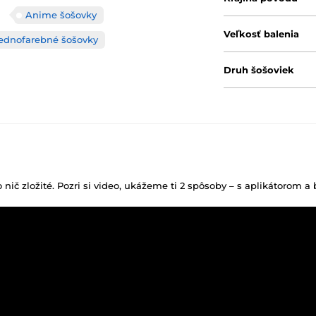
Anime šošovky
Veľkosť balenia
ednofarebné šošovky
Druh šošoviek
o nič zložité. Pozri si video, ukážeme ti 2 spôsoby – s aplikátorom a