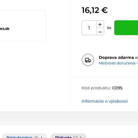
16,12 €
ks
es.sk
Doprava zdarma
o
Možnosti doručenia ›
Kód produktu:
C095
Informácie o výrobcovi
Príslušenstvo
(8)
Diskusia
(0)