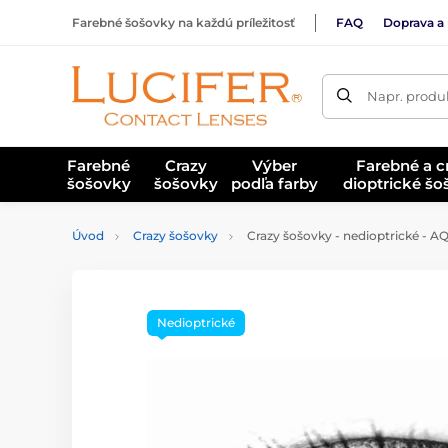
Farebné šošovky na každú príležitosť
FAQ
Doprava a 
Napr. produk
Farebné
Crazy
Výber
Farebné a c
šošovky
šošovky
podľa farby
dioptrické š
Úvod
Crazy šošovky
Crazy šošovky - nedioptrické - 
Nedioptrické