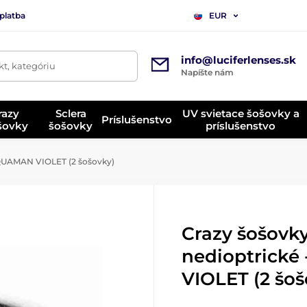
platba
EUR
info@luciferlenses.sk
t, kategóriu
Napíšte nám
razy
Sclera
UV svietace šošovky a
Príslušenstvo
ošovky
šošovky
príslušenstvo
AQUAMAN VIOLET (2 šošovky)
Crazy šošovky
nedioptrick
VIOLET (2 šoš