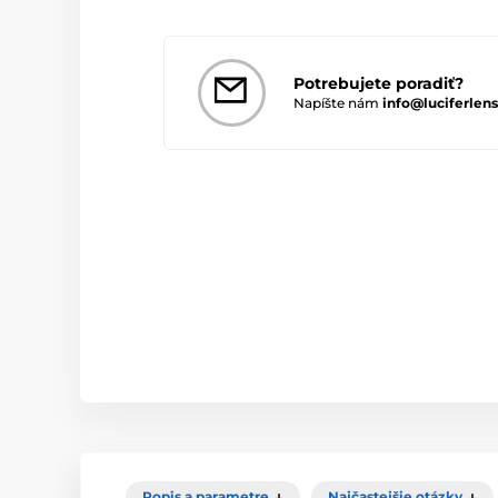
Potrebujete poradiť?
Napíšte nám
info@luciferlens
Popis a parametre
Najčastejšie otázky