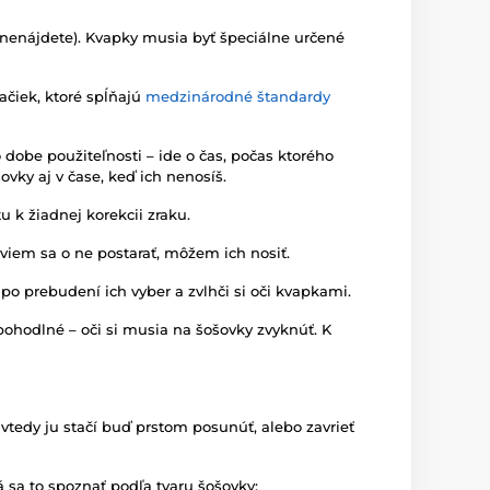
 nenájdete). Kvapky musia byť špeciálne určené
ačiek, ktoré spĺňajú
medzinárodné štandardy
dobe použiteľnosti – ide o čas, počas ktorého
ovky aj v čase, keď ich nenosíš.
u k žiadnej korekcii zraku.
viem sa o ne postarať, môžem ich nosiť.
 po prebudení ich vyber a zvlhči si oči kvapkami.
pohodlné – oči si musia na šošovky zvyknúť. K
vtedy ju stačí buď prstom posunúť, alebo zavrieť
á sa to spoznať podľa tvaru šošovky: