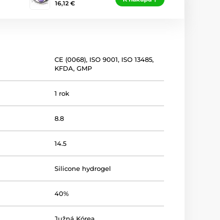
16,12 €
CE (0068)
,
ISO 9001
,
ISO 13485
,
KFDA
,
GMP
1 rok
8.8
14.5
Silicone hydrogel
40%
Južná Kórea