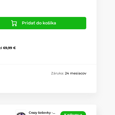
Pridať do košíka
d
69,99 €
Záruka:
24 mesiacov
Crazy šošovky -…
K nákupu