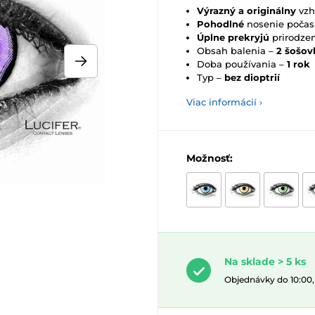
Výrazný a originálny
vzh
Pohodlné
nosenie počas
Úplne prekryjú
prirodzen
Obsah balenia –
2 šošov
Doba používania –
1 rok
Typ –
bez dioptrií
Viac informácií ›
Možnosť:
Na sklade > 5 ks
Objednávky do 10:00