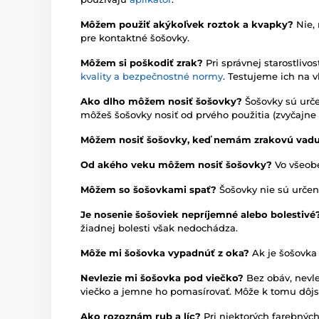
Môžem použiť akýkoľvek roztok a kvapky?
Nie,
pre kontaktné šošovky.
Môžem si poškodiť zrak?
Pri správnej starostliv
kvality a bezpečnostné normy
. Testujeme ich na v
Ako dlho môžem nosiť šošovky?
Šošovky sú urče
môžeš šošovky nosiť od prvého použitia (zvyčajne 3
Môžem nosiť šošovky, keď nemám zrakovú vad
Od akého veku môžem nosiť šošovky?
Vo všeobe
Môžem so šošovkami spať?
Šošovky nie sú určen
Je nosenie šošoviek nepríjemné alebo bolestivé
žiadnej bolesti však nedochádza.
Môže mi šošovka vypadnúť z oka?
Ak je šošovka
Nevlezie mi šošovka pod viečko?
Bez obáv, nevl
viečko a jemne ho pomasírovať. Môže k tomu dôjsť
Ako rozoznám rub a líc?
Pri niektorých farebných