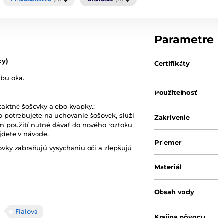
Parametre
ky)
Certifikáty
rbu oka.
Použiteľnosť
aktné šošovky alebo kvapky.:
o potrebujete na uchovanie šošovek, slúži
Zakrivenie
om použití nutné dávať do nového roztoku
jdete v návode.
Priemer
vky zabraňujú vysychaniu očí a zlepšujú
Materiál
Obsah vody
Fialová
Krajina pôvodu