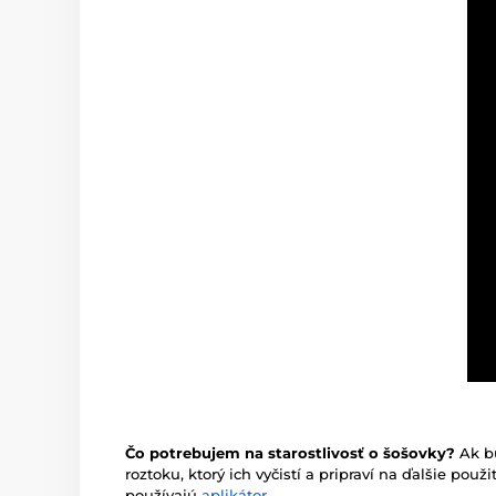
Čo potrebujem na starostlivosť o šošovky?
Ak b
roztoku, ktorý ich vyčistí a pripraví na ďalšie pou
používajú
aplikátor
.