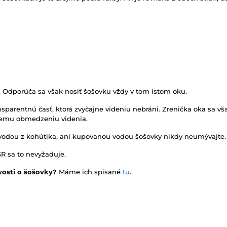
. Odporúča sa však nosiť šošovku vždy v tom istom oku.
sparentnú časť, ktorá zvyčajne videniu nebráni. Zrenička oka sa vša
rnemu obmedzeniu videnia.
vodou z kohútika, ani kupovanou vodou šošovky nikdy neumývajte.
SR sa to nevyžaduje.
vosti o šošovky?
Máme ich spísané
tu
.