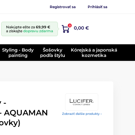
Registrovať sa
Prihlásiť sa
0
Nakúpte ešte za
69,99 €
0,00 €
a získajte
dopravu zdarma
Styling - Body
Šošovky
Kórejská a japonská
painting
podľa štýlu
kozmetika
 -
é - AQUAMAN
Zobraziť ďalšie produkty ›
ovky)