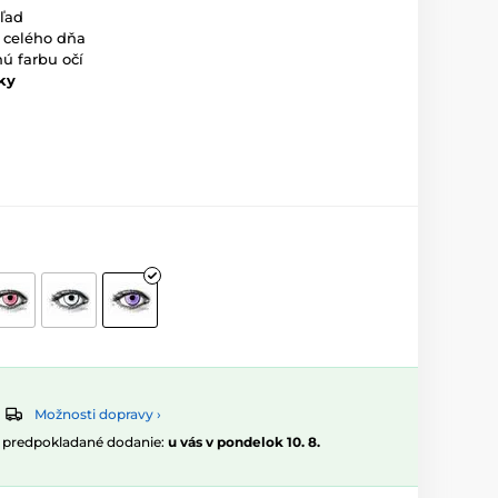
ľad
 celého dňa
ú farbu očí
ky
Možnosti dopravy ›
, predpokladané dodanie:
u vás v pondelok 10. 8.