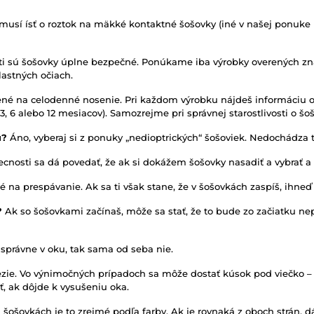
 musí ísť o roztok na mäkké kontaktné šošovky (iné v našej ponuke
osti sú šošovky úplne bezpečné. Ponúkame iba výrobky overených zn
lastných očiach.
né na celodenné nosenie. Pri každom výrobku nájdeš informáciu o 
, 6 alebo 12 mesiacov). Samozrejme pri správnej starostlivosti o šoš
u?
Áno, vyberaj si z ponuky „nedioptrických“ šošoviek. Nedochádza t
cnosti sa dá povedať, že ak si dokážem šošovky nasadiť a vybrať a 
é na prespávanie. Ak sa ti však stane, že v šošovkách zaspíš, ihneď
?
Ak so šošovkami začínaš, môže sa stať, že to bude zo začiatku ne
 správne v oku, tak sama od seba nie.
ezie. Vo výnimočných prípadoch sa môže dostať kúsok pod viečko – 
, ak dôjde k vysušeniu oka.
 šošovkách je to zrejmé podľa farby. Ak je rovnaká z oboch strán, d