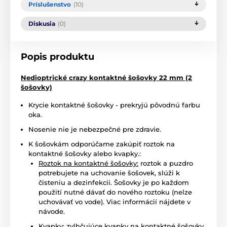
Príslušenstvo
(10)
Diskusia
(0)
Popis produktu
Nedioptrické crazy kontaktné šošovky 22 mm (2
šošovky)
Krycie kontaktné šošovky - prekryjú pôvodnú farbu
oka.
Nosenie nie je nebezpečné pre zdravie.
K šošovkám odporúčame zakúpiť roztok na
kontaktné šošovky alebo kvapky.:
Roztok na kontaktné šošovky:
roztok a puzdro
potrebujete na uchovanie šošovek, slúži k
čisteniu a dezinfekcii. Šošovky je po každom
použití nutné dávať do nového roztoku (nelze
uchovávať vo vode). Viac informácií nájdete v
návode.
Kvapky:
zvlhčujúce kvapky na kontaktné šošovky