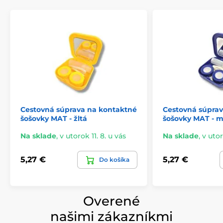
Cestovná súprava na kontaktné
Cestovná súpra
šošovky MAT - žltá
šošovky MAT - 
Na sklade
,
v utorok 11. 8. u vás
Na sklade
,
v utor
5,27 €
5,27 €
Do košíka
Overené
našimi zákazníkmi