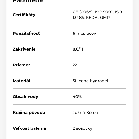
Parametre
CE (0068)
,
ISO 9001
,
ISO
Certifikáty
13485
,
KFDA
,
GMP
Použiteľnosť
6 mesiacov
Zakrivenie
8.6/11
Priemer
22
Materiál
Silicone hydrogel
Obsah vody
40%
Krajina pôvodu
Južná Kórea
Veľkosť balenia
2 šošovky