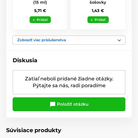
(15 ml)
šošovky
5,71 €
1,43 €
Pridať
Pridať
Zobraziť viac príslušenstva
Diskusia
Zatiaľ neboli pridané žiadne otázky.
Pýtajte sa nás, radi poradíme
Položiť otázku
Súvisiace produkty