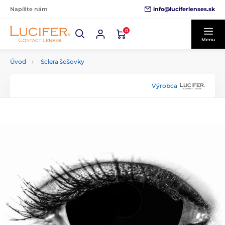
info@luciferlenses.sk
Napíšte nám
0
Menu
Úvod
Sclera šošovky
Výrobca