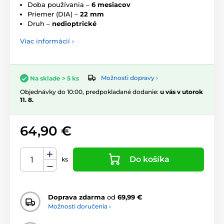
Doba používania –
6 mesiacov
Priemer (DIA) –
22 mm
Druh –
nedioptrické
Viac informácií ›
Možnosti dopravy ›
Na sklade > 5 ks
Objednávky do 10:00, predpokladané dodanie:
u vás v utorok
11. 8.
64,90 €
Do košíka
ks
Doprava zdarma
od
69,99 €
Možnosti doručenia ›