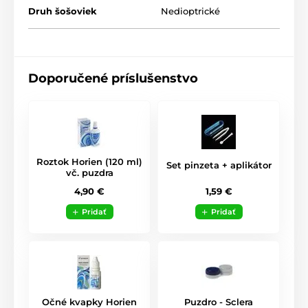
Druh šošoviek
Nedioptrické
Doporučené príslušenstvo
Roztok Horien (120 ml)
Set pinzeta + aplikátor
vč. puzdra
1,59 €
4,90 €
Pridať
Pridať
Očné kvapky Horien
Puzdro - Sclera