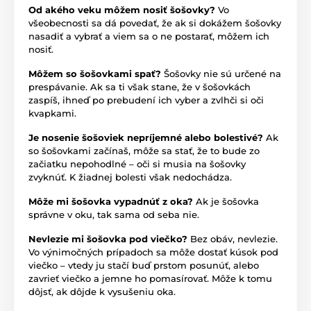
Od akého veku môžem nosiť šošovky?
Vo
všeobecnosti sa dá povedať, že ak si dokážem šošovky
nasadiť a vybrať a viem sa o ne postarať, môžem ich
nosiť.
Môžem so šošovkami spať?
Šošovky nie sú určené na
prespávanie. Ak sa ti však stane, že v šošovkách
zaspíš, ihneď po prebudení ich vyber a zvlhči si oči
kvapkami.
Je nosenie šošoviek nepríjemné alebo bolestivé?
Ak
so šošovkami začínaš, môže sa stať, že to bude zo
začiatku nepohodlné – oči si musia na šošovky
zvyknúť. K žiadnej bolesti však nedochádza.
Môže mi šošovka vypadnúť z oka?
Ak je šošovka
správne v oku, tak sama od seba nie.
Nevlezie mi šošovka pod viečko?
Bez obáv, nevlezie.
Vo výnimočných prípadoch sa môže dostať kúsok pod
viečko – vtedy ju stačí buď prstom posunúť, alebo
zavrieť viečko a jemne ho pomasírovať. Môže k tomu
dôjsť, ak dôjde k vysušeniu oka.