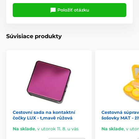
Položiť otázku
Súvisiace produkty
Cestovní sada na kontaktní
Cestovná súpra
čočky LUX - t,mavě růžová
šošovky MAT - žl
Na sklade
,
v utorok 11. 8. u vás
Na sklade
,
v utor