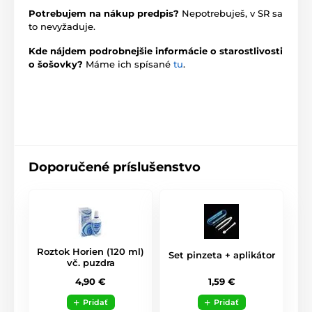
Potrebujem na nákup predpis?
Nepotrebuješ, v SR sa
to nevyžaduje.
Kde nájdem podrobnejšie informácie o starostlivosti
o šošovky?
Máme ich spísané
tu
.
Doporučené príslušenstvo
Roztok Horien (120 ml)
Set pinzeta + aplikátor
vč. puzdra
1,59 €
4,90 €
Pridať
Pridať