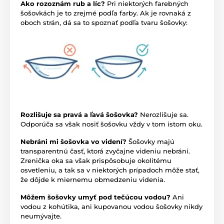
Ako rozoznám rub a líc?
Pri niektorých farebných
šošovkách je to zrejmé podľa farby. Ak je rovnaká z
oboch strán, dá sa to spoznať podľa tvaru šošovky:
Rozlišuje sa pravá a ľavá šošovka?
Nerozlišuje sa.
Odporúča sa však nosiť šošovku vždy v tom istom oku.
Nebráni mi šošovka vo videní?
Šošovky majú
transparentnú časť, ktorá zvyčajne videniu nebráni.
Zrenička oka sa však prispôsobuje okolitému
osvetleniu, a tak sa v niektorých prípadoch môže stať,
že dôjde k miernemu obmedzeniu videnia.
Môžem šošovky umyť pod tečúcou vodou?
Ani
vodou z kohútika, ani kupovanou vodou šošovky nikdy
neumývajte.