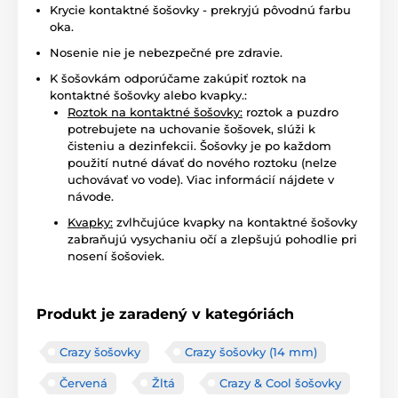
Krycie kontaktné šošovky - prekryjú pôvodnú farbu
oka.
Nosenie nie je nebezpečné pre zdravie.
K šošovkám odporúčame zakúpiť roztok na
kontaktné šošovky alebo kvapky.:
Roztok na kontaktné šošovky:
roztok a puzdro
potrebujete na uchovanie šošovek, slúži k
čisteniu a dezinfekcii. Šošovky je po každom
použití nutné dávať do nového roztoku (nelze
uchovávať vo vode). Viac informácií nájdete v
návode.
Kvapky:
zvlhčujúce kvapky na kontaktné šošovky
zabraňujú vysychaniu očí a zlepšujú pohodlie pri
nosení šošoviek.
Produkt je zaradený v kategóriách
Crazy šošovky
Crazy šošovky (14 mm)
Červená
Žltá
Crazy & Cool šošovky