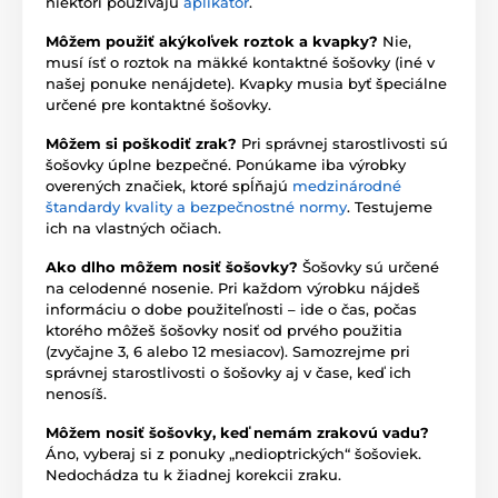
niektorí používajú
aplikátor
.
Môžem použiť akýkoľvek roztok a kvapky?
Nie,
musí ísť o roztok na mäkké kontaktné šošovky (iné v
našej ponuke nenájdete). Kvapky musia byť špeciálne
určené pre kontaktné šošovky.
Môžem si poškodiť zrak?
Pri správnej starostlivosti sú
šošovky úplne bezpečné. Ponúkame iba výrobky
overených značiek, ktoré spĺňajú
medzinárodné
štandardy kvality a bezpečnostné normy
. Testujeme
ich na vlastných očiach.
Ako dlho môžem nosiť šošovky?
Šošovky sú určené
na celodenné nosenie. Pri každom výrobku nájdeš
informáciu o dobe použiteľnosti – ide o čas, počas
ktorého môžeš šošovky nosiť od prvého použitia
(zvyčajne 3, 6 alebo 12 mesiacov). Samozrejme pri
správnej starostlivosti o šošovky aj v čase, keď ich
nenosíš.
Môžem nosiť šošovky, keď nemám zrakovú vadu?
Áno, vyberaj si z ponuky „nedioptrických“ šošoviek.
Nedochádza tu k žiadnej korekcii zraku.