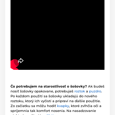
Čo potrebujem na starostlivosť o šošovky?
Ak budeš
nosiť šošovky opakovane, potrebuješ
roztok
a
puzdro
.
Po každom použití sa šošovky ukladajú do nového
roztoku, ktorý ich vyčistí a pripraví na ďalšie použitie.
Zo začiatku sa môžu hodiť
kvapky
, ktoré zvlhčia oči a
spríjemnia tak komfort nosenia. Na nasadzovanie