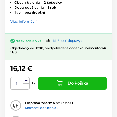
Obsah balenia –
2 šošovky
Doba používania –
1 rok
Typ –
bez dioptrií
Viac informácií ›
Možnosti dopravy ›
Na sklade > 5 ks
Objednávky do 10:00, predpokladané dodanie:
u vás v utorok
11. 8.
16,12 €
Do košíka
ks
Doprava zdarma
od
69,99 €
Možnosti doručenia ›