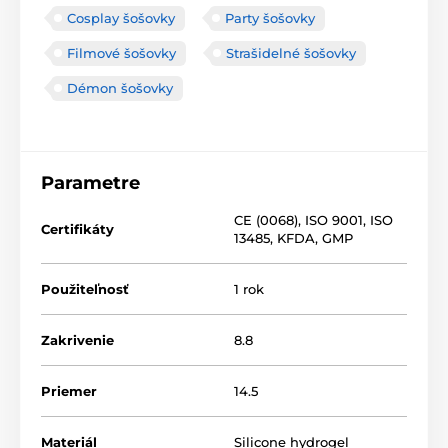
Cosplay šošovky
Party šošovky
Filmové šošovky
Strašidelné šošovky
Démon šošovky
Parametre
CE (0068)
,
ISO 9001
,
ISO
Certifikáty
13485
,
KFDA
,
GMP
Použiteľnosť
1 rok
Zakrivenie
8.8
Priemer
14.5
Materiál
Silicone hydrogel