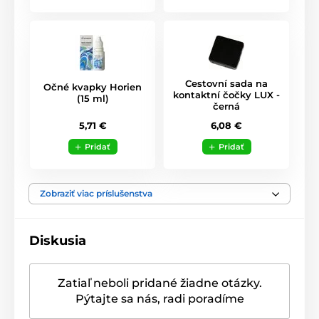
Cestovní sada na
Očné kvapky Horien
kontaktní čočky LUX -
(15 ml)
černá
5,71 €
6,08 €
Pridať
Pridať
Zobraziť viac príslušenstva
Diskusia
Zatiaľ neboli pridané žiadne otázky.
Pýtajte sa nás, radi poradíme