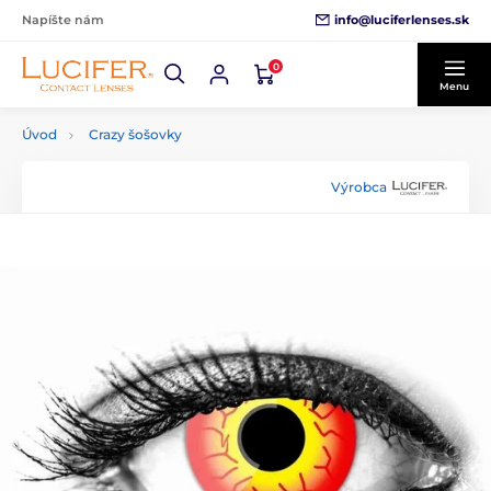
info@luciferlenses.sk
Napíšte nám
0
Menu
Úvod
Crazy šošovky
Výrobca