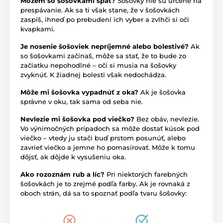
Môžem so šošovkami spať?
Šošovky nie sú určené na
prespávanie. Ak sa ti však stane, že v šošovkách
zaspíš, ihneď po prebudení ich vyber a zvlhči si oči
kvapkami.
Je nosenie šošoviek nepríjemné alebo bolestivé?
Ak
so šošovkami začínaš, môže sa stať, že to bude zo
začiatku nepohodlné – oči si musia na šošovky
zvyknúť. K žiadnej bolesti však nedochádza.
Môže mi šošovka vypadnúť z oka?
Ak je šošovka
správne v oku, tak sama od seba nie.
Nevlezie mi šošovka pod viečko?
Bez obáv, nevlezie.
Vo výnimočných prípadoch sa môže dostať kúsok pod
viečko – vtedy ju stačí buď prstom posunúť, alebo
zavrieť viečko a jemne ho pomasírovať. Môže k tomu
dôjsť, ak dôjde k vysušeniu oka.
Ako rozoznám rub a líc?
Pri niektorých farebných
šošovkách je to zrejmé podľa farby. Ak je rovnaká z
oboch strán, dá sa to spoznať podľa tvaru šošovky: