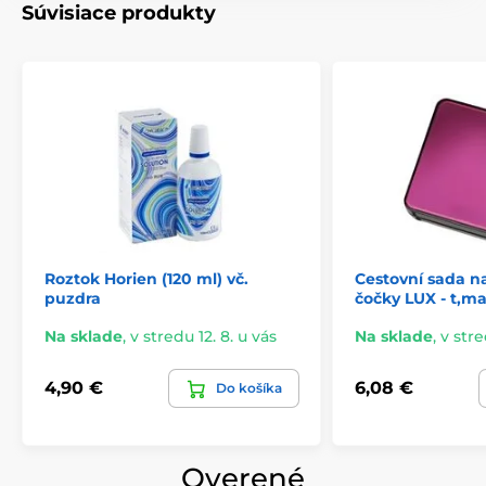
Súvisiace produkty
Roztok Horien (120 ml) vč.
Cestovní sada n
puzdra
čočky LUX - t,m
Na sklade
,
v stredu 12. 8. u vás
Na sklade
,
v stre
4,90 €
6,08 €
Do košíka
Overené