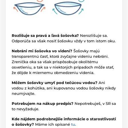
Rozlišuje sa pravá a ľavá šošovka?
Nerozlišuje sa.
Odporúča sa však nosiť šošovku vždy v tom istom oku.
Nebráni mi šošovka vo videní?
Šošovky majú
transparentnú časť, ktorá zvyčajne videniu nebráni.
Zrenička oka sa však prispôsobuje okolitému
osvetleniu, a tak sa v niektorých prípadoch môže stať,
že dôjde k miernemu obmedzeniu videnia.
Môžem šošovky umyť pod tečúcou vodou?
Ani
vodou z kohútika, ani kupovanou vodou šošovky nikdy
neumývajte.
Potrebujem na nákup predpis?
Nepotrebuješ, v SR sa
to nevyžaduje.
Kde nájdem podrobnejšie informácie o starostlivosti
o šošovky?
Máme ich spísané
tu
.