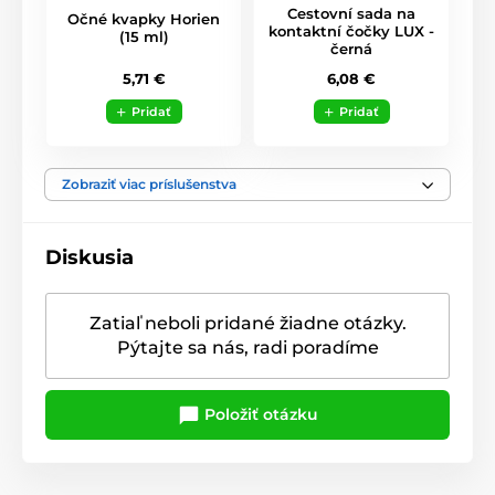
Cestovní sada na
Očné kvapky Horien
kontaktní čočky LUX -
(15 ml)
černá
5,71 €
6,08 €
Pridať
Pridať
Zobraziť viac príslušenstva
Diskusia
Zatiaľ neboli pridané žiadne otázky.
Pýtajte sa nás, radi poradíme
Položiť otázku