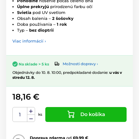
Pohodlné
nosenie počas celého dňa
Úplne prekryjú
prirodzenú farbu očí
Svietia
pod UV svetlom
Obsah balenia –
2 šošovky
Doba používania –
1 rok
Typ –
bez dioptrií
Viac informácií ›
Možnosti dopravy ›
Na sklade > 5 ks
Objednávky do 10. 8. 10:00, predpokladané dodanie:
u vás v
stredu 12. 8.
18,16 €
Do košíka
ks
Doprava zdarma
od
69,99 €