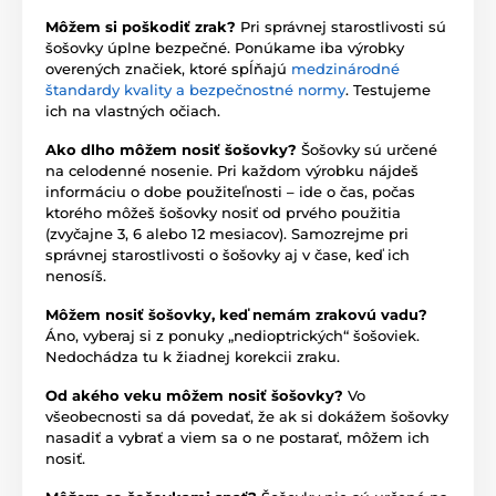
Môžem si poškodiť zrak?
Pri správnej starostlivosti sú
šošovky úplne bezpečné. Ponúkame iba výrobky
overených značiek, ktoré spĺňajú
medzinárodné
štandardy kvality a bezpečnostné normy
. Testujeme
ich na vlastných očiach.
Ako dlho môžem nosiť šošovky?
Šošovky sú určené
na celodenné nosenie. Pri každom výrobku nájdeš
informáciu o dobe použiteľnosti – ide o čas, počas
ktorého môžeš šošovky nosiť od prvého použitia
(zvyčajne 3, 6 alebo 12 mesiacov). Samozrejme pri
správnej starostlivosti o šošovky aj v čase, keď ich
nenosíš.
Môžem nosiť šošovky, keď nemám zrakovú vadu?
Áno, vyberaj si z ponuky „nedioptrických“ šošoviek.
Nedochádza tu k žiadnej korekcii zraku.
Od akého veku môžem nosiť šošovky?
Vo
všeobecnosti sa dá povedať, že ak si dokážem šošovky
nasadiť a vybrať a viem sa o ne postarať, môžem ich
nosiť.