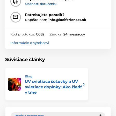
Možnosti doručenia ›
Potrebujete poradiť?
Napíšte nám
info@luciferlenses.sk
Kód produktu:
C052
Záruka:
24 mesiacov
Informácie o výrobcovi
Súvisiace články
Blog
UV svietiace šošovky a UV
svietiace doplnky: Ako žiariť
v tme
Popis a parametre