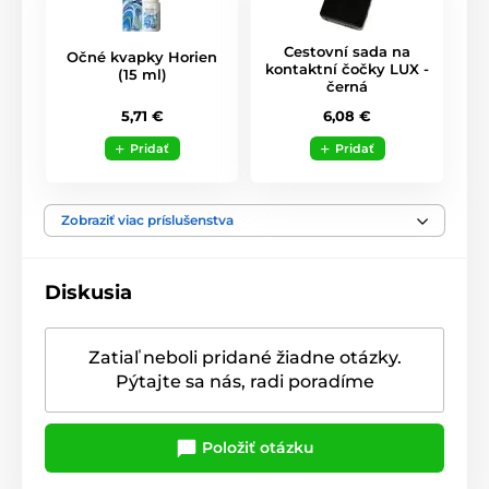
Cestovní sada na
Očné kvapky Horien
kontaktní čočky LUX -
(15 ml)
černá
5,71 €
6,08 €
Pridať
Pridať
Zobraziť viac príslušenstva
Diskusia
Zatiaľ neboli pridané žiadne otázky.
Pýtajte sa nás, radi poradíme
Položiť otázku