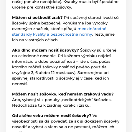
našej ponuke nenájdete). Kvapky musia byť špeciálne
určené pre kontaktné šošovky.
Môžem si poškodiť zrak?
Pri správnej starostlivosti sú
šošovky úplne bezpečné. Ponúkame iba výrobky
overených značiek, ktoré spĺňajú
medzinárodné
štandardy kvality a bezpečnostné normy
. Testujeme
ich na vlastných očiach.
Ako dlho môžem nosiť šošovky?
Šošovky sú určené
na celodenné nosenie. Pri každom výrobku nájdeš
informáciu o dobe použiteľnosti – ide o čas, počas
ktorého môžeš šošovky nosiť od prvého použitia
(zvyčajne 3, 6 alebo 12 mesiacov). Samozrejme pri
správnej starostlivosti o šošovky aj v čase, keď ich
nenosíš.
Môžem nosiť šošovky, keď nemám zrakovú vadu?
Áno, vyberaj si z ponuky „nedioptrických“ šošoviek.
Nedochádza tu k žiadnej korekcii zraku.
Od akého veku môžem nosiť šošovky?
Vo
všeobecnosti sa dá povedať, že ak si dokážem šošovky
nasadiť a vybrať a viem sa o ne postarať, môžem ich