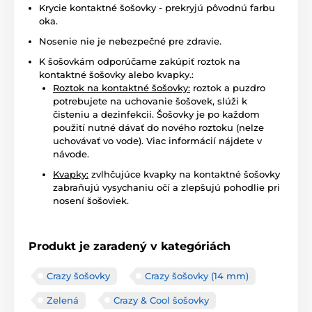
Krycie kontaktné šošovky - prekryjú pôvodnú farbu
oka.
Nosenie nie je nebezpečné pre zdravie.
K šošovkám odporúčame zakúpiť roztok na
kontaktné šošovky alebo kvapky.:
Roztok na kontaktné šošovky:
roztok a puzdro
potrebujete na uchovanie šošovek, slúži k
čisteniu a dezinfekcii. Šošovky je po každom
použití nutné dávať do nového roztoku (nelze
uchovávať vo vode). Viac informácií nájdete v
návode.
Kvapky:
zvlhčujúce kvapky na kontaktné šošovky
zabraňujú vysychaniu očí a zlepšujú pohodlie pri
nosení šošoviek.
Produkt je zaradený v kategóriách
Crazy šošovky
Crazy šošovky (14 mm)
Zelená
Crazy & Cool šošovky