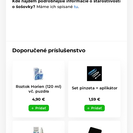
Kde nájdem podrobnejšie informácie o starostlivosti
o šošovky?
Máme ich spísané
tu
.
Doporučené príslušenstvo
Roztok Horien (120 ml)
Set pinzeta + aplikátor
vč. puzdra
1,59 €
4,90 €
Pridať
Pridať