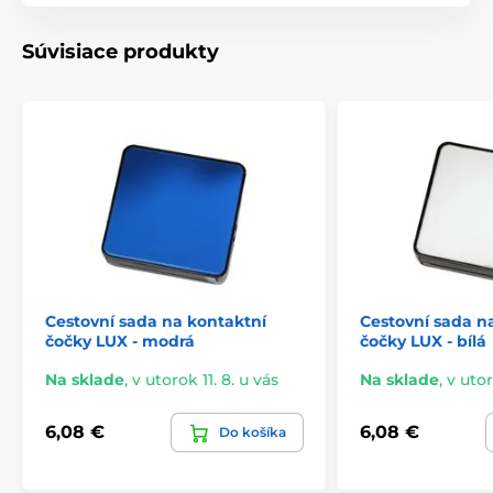
Súvisiace produkty
Cestovní sada na kontaktní
Cestovní sada n
čočky LUX - modrá
čočky LUX - bílá
Na sklade
,
v utorok 11. 8. u vás
Na sklade
,
v utor
6,08 €
6,08 €
Do košíka