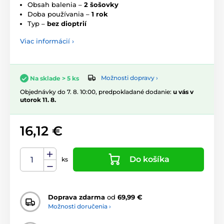
Obsah balenia –
2 šošovky
Doba používania –
1 rok
Typ –
bez dioptrií
Viac informácií ›
Možnosti dopravy ›
Na sklade > 5 ks
Objednávky do 7. 8. 10:00, predpokladané dodanie:
u vás v
utorok 11. 8.
16,12 €
Do košíka
ks
Doprava zdarma
od
69,99 €
Možnosti doručenia ›