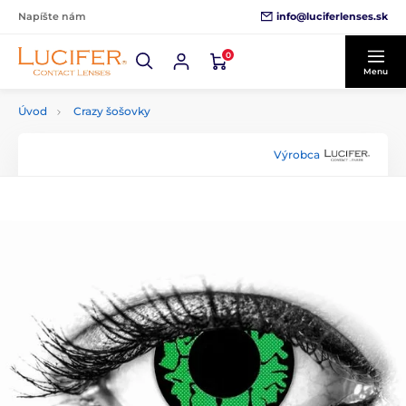
info@luciferlenses.sk
Napíšte nám
0
Menu
Úvod
Crazy šošovky
Výrobca