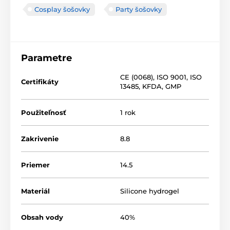
Cosplay šošovky
Party šošovky
Parametre
CE (0068)
,
ISO 9001
,
ISO
Certifikáty
13485
,
KFDA
,
GMP
Použiteľnosť
1 rok
Zakrivenie
8.8
Priemer
14.5
Materiál
Silicone hydrogel
Obsah vody
40%