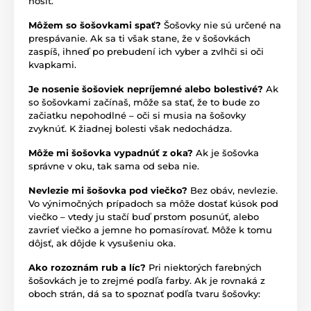
nosiť.
Môžem so šošovkami spať?
Šošovky nie sú určené na
prespávanie. Ak sa ti však stane, že v šošovkách
zaspíš, ihneď po prebudení ich vyber a zvlhči si oči
kvapkami.
Je nosenie šošoviek nepríjemné alebo bolestivé?
Ak
so šošovkami začínaš, môže sa stať, že to bude zo
začiatku nepohodlné – oči si musia na šošovky
zvyknúť. K žiadnej bolesti však nedochádza.
Môže mi šošovka vypadnúť z oka?
Ak je šošovka
správne v oku, tak sama od seba nie.
Nevlezie mi šošovka pod viečko?
Bez obáv, nevlezie.
Vo výnimočných prípadoch sa môže dostať kúsok pod
viečko – vtedy ju stačí buď prstom posunúť, alebo
zavrieť viečko a jemne ho pomasírovať. Môže k tomu
dôjsť, ak dôjde k vysušeniu oka.
Ako rozoznám rub a líc?
Pri niektorých farebných
šošovkách je to zrejmé podľa farby. Ak je rovnaká z
oboch strán, dá sa to spoznať podľa tvaru šošovky: