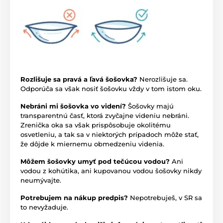
Rozlišuje sa pravá a ľavá šošovka?
Nerozlišuje sa.
Odporúča sa však nosiť šošovku vždy v tom istom oku.
Nebráni mi šošovka vo videní?
Šošovky majú
transparentnú časť, ktorá zvyčajne videniu nebráni.
Zrenička oka sa však prispôsobuje okolitému
osvetleniu, a tak sa v niektorých prípadoch môže stať,
že dôjde k miernemu obmedzeniu videnia.
Môžem šošovky umyť pod tečúcou vodou?
Ani
vodou z kohútika, ani kupovanou vodou šošovky nikdy
neumývajte.
Potrebujem na nákup predpis?
Nepotrebuješ, v SR sa
to nevyžaduje.