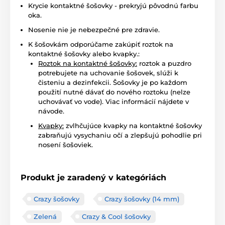
Krycie kontaktné šošovky - prekryjú pôvodnú farbu
oka.
Nosenie nie je nebezpečné pre zdravie.
K šošovkám odporúčame zakúpiť roztok na
kontaktné šošovky alebo kvapky.:
Roztok na kontaktné šošovky:
roztok a puzdro
potrebujete na uchovanie šošovek, slúži k
čisteniu a dezinfekcii. Šošovky je po každom
použití nutné dávať do nového roztoku (nelze
uchovávať vo vode). Viac informácií nájdete v
návode.
Kvapky:
zvlhčujúce kvapky na kontaktné šošovky
zabraňujú vysychaniu očí a zlepšujú pohodlie pri
nosení šošoviek.
Produkt je zaradený v kategóriách
Crazy šošovky
Crazy šošovky (14 mm)
Zelená
Crazy & Cool šošovky