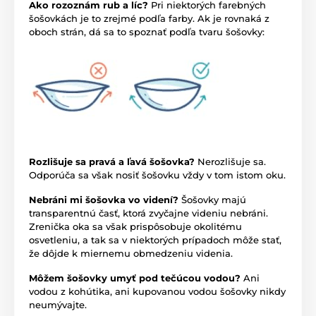
Ako rozoznám rub a líc?
Pri niektorých farebných
šošovkách je to zrejmé podľa farby. Ak je rovnaká z
oboch strán, dá sa to spoznať podľa tvaru šošovky:
Rozlišuje sa pravá a ľavá šošovka?
Nerozlišuje sa.
Odporúča sa však nosiť šošovku vždy v tom istom oku.
Nebráni mi šošovka vo videní?
Šošovky majú
transparentnú časť, ktorá zvyčajne videniu nebráni.
Zrenička oka sa však prispôsobuje okolitému
osvetleniu, a tak sa v niektorých prípadoch môže stať,
že dôjde k miernemu obmedzeniu videnia.
Môžem šošovky umyť pod tečúcou vodou?
Ani
vodou z kohútika, ani kupovanou vodou šošovky nikdy
neumývajte.