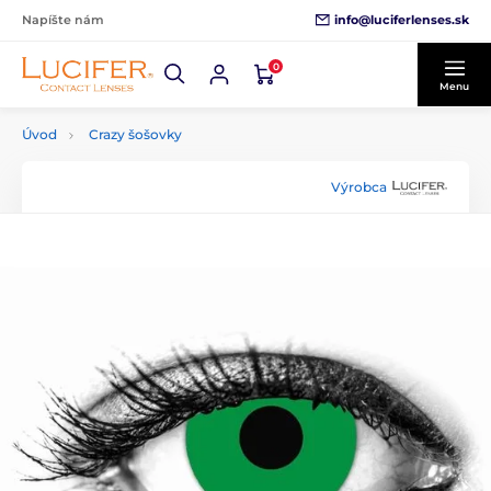
info@luciferlenses.sk
Napíšte nám
0
Menu
Úvod
Crazy šošovky
Výrobca