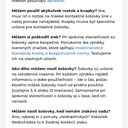
niektorí používajú
aplikátor
.
Môžem použiť akýkoľvek roztok a kvapky?
Nie,
musí ísť o roztok na mäkké kontaktné šošovky (iné v
našej ponuke nenájdete). Kvapky musia byť špeciálne
určené pre kontaktné šošovky.
Môžem si poškodiť zrak?
Pri správnej starostlivosti sú
šošovky úplne bezpečné. Ponúkame iba výrobky
overených značiek, ktoré spĺňajú
medzinárodné
štandardy kvality a bezpečnostné normy
. Testujeme
ich na vlastných očiach.
Ako dlho môžem nosiť šošovky?
Šošovky sú určené
na celodenné nosenie. Pri každom výrobku nájdeš
informáciu o dobe použiteľnosti – ide o čas, počas
ktorého môžeš šošovky nosiť od prvého použitia
(zvyčajne 3, 6 alebo 12 mesiacov). Samozrejme pri
správnej starostlivosti o šošovky aj v čase, keď ich
nenosíš.
Môžem nosiť šošovky, keď nemám zrakovú vadu?
Áno, vyberaj si z ponuky „nedioptrických“ šošoviek.
Nedochádza tu k žiadnej korekcii zraku.