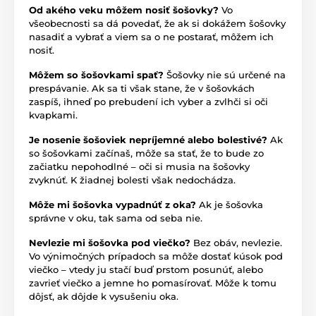
Od akého veku môžem nosiť šošovky?
Vo
všeobecnosti sa dá povedať, že ak si dokážem šošovky
nasadiť a vybrať a viem sa o ne postarať, môžem ich
nosiť.
Môžem so šošovkami spať?
Šošovky nie sú určené na
prespávanie. Ak sa ti však stane, že v šošovkách
zaspíš, ihneď po prebudení ich vyber a zvlhči si oči
kvapkami.
Je nosenie šošoviek nepríjemné alebo bolestivé?
Ak
so šošovkami začínaš, môže sa stať, že to bude zo
začiatku nepohodlné – oči si musia na šošovky
zvyknúť. K žiadnej bolesti však nedochádza.
Môže mi šošovka vypadnúť z oka?
Ak je šošovka
správne v oku, tak sama od seba nie.
Nevlezie mi šošovka pod viečko?
Bez obáv, nevlezie.
Vo výnimočných prípadoch sa môže dostať kúsok pod
viečko – vtedy ju stačí buď prstom posunúť, alebo
zavrieť viečko a jemne ho pomasírovať. Môže k tomu
dôjsť, ak dôjde k vysušeniu oka.