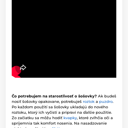
Čo potrebujem na starostlivosť o šošovky?
Ak budeš
nosiť šošovky opakovane, potrebuješ
roztok
a
puzdro
.
Po každom použití sa šošovky ukladajú do nového
roztoku, ktorý ich vyčistí a pripraví na ďalšie použitie.
Zo začiatku sa môžu hodiť
kvapky
, ktoré zvlhčia oči a
spríjemnia tak komfort nosenia. Na nasadzovanie