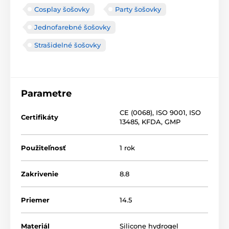
Cosplay šošovky
Party šošovky
Jednofarebné šošovky
Strašidelné šošovky
Parametre
CE (0068)
,
ISO 9001
,
ISO
Certifikáty
13485
,
KFDA
,
GMP
Použiteľnosť
1 rok
Zakrivenie
8.8
Priemer
14.5
Materiál
Silicone hydrogel