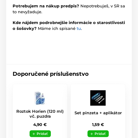
Potrebujem na nákup predpis?
Nepotrebuješ, v SR sa
to nevyžaduje.
Kde nájdem podrobnejšie informácie o starostlivosti
o šošovky?
Máme ich spísané
tu
.
Doporučené príslušenstvo
Roztok Horien (120 ml)
Set pinzeta + aplikátor
vč. puzdra
1,59 €
4,90 €
Pridať
Pridať