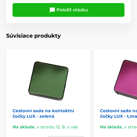
Položiť otázku
Súvisiace produkty
Cestovní sada na kontaktní
Cestovní sada n
čočky LUX - zelená
čočky LUX - t,m
Na sklade
,
v stredu 12. 8. u vás
Na sklade
,
v stre