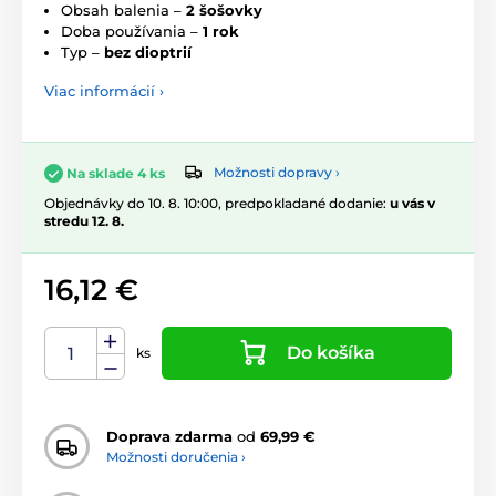
Obsah balenia –
2 šošovky
Doba používania –
1 rok
Typ –
bez dioptrií
Viac informácií ›
Možnosti dopravy ›
Na sklade 4 ks
Objednávky do 10. 8. 10:00, predpokladané dodanie:
u vás v
stredu 12. 8.
16,12 €
Do košíka
ks
Doprava zdarma
od
69,99 €
Možnosti doručenia ›