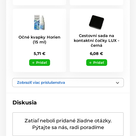
Cestovní sada na
Očné kvapky Horien
kontaktní čočky LUX -
(15 ml)
černá
5,71 €
6,08 €
Pridať
Pridať
Zobraziť viac príslušenstva
Diskusia
Zatiaľ neboli pridané žiadne otázky.
Pýtajte sa nás, radi poradíme