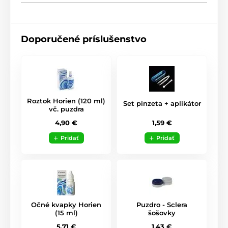
Doporučené príslušenstvo
Roztok Horien (120 ml)
Set pinzeta + aplikátor
vč. puzdra
1,59 €
4,90 €
Pridať
Pridať
Očné kvapky Horien
Puzdro - Sclera
(15 ml)
šošovky
5,71 €
1,43 €