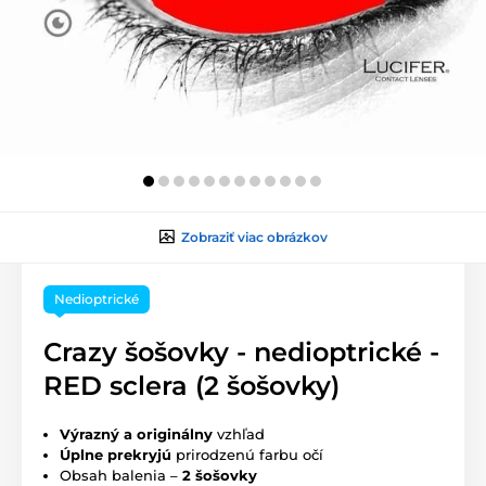
Zobraziť viac obrázkov
Nedioptrické
Crazy šošovky - nedioptrické -
RED sclera (2 šošovky)
Výrazný a originálny
vzhľad
Úplne prekryjú
prirodzenú farbu očí
Obsah balenia –
2 šošovky