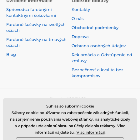
Užitočné informácie
Dôležité odkazy
Sprievodca farebnými
Kontakty
kontaktnými šošovkami
O nás
Farebné šošovky na svetlých
Obchodné podmienky
očiach
Doprava
Farebné šošovky na tmavých
očiach
Ochrana osobných údajov
Blog
Reklamácia a Odstúpenie od
zmluvy
Bezpečnosť a kvalita bez
kompromisov
Súhlas so súbormi cookie
Súbory cookie používame na zabezpečenie základných funkcií,
na spríjemnenie používania webovej stránky, na analytické účely
a v prípade udelenia súhlasu na účely cielenia reklamy. Viac
informácií nájdete tu..
Viac informácií
.