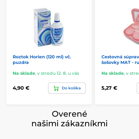
Roztok Horien (120 ml) vč.
Cestovná súpra
puzdra
šošovky MAT - r
Na sklade
,
v stredu 12. 8. u vás
Na sklade
,
v stre
4,90 €
5,27 €
Do košíka
Overené
našimi zákazníkmi