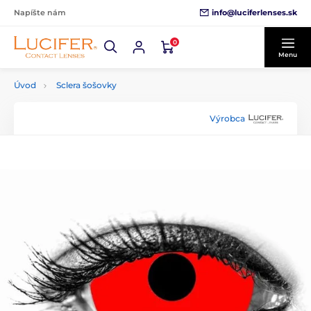
info@luciferlenses.sk
Napíšte nám
0
Menu
Úvod
Sclera šošovky
Výrobca