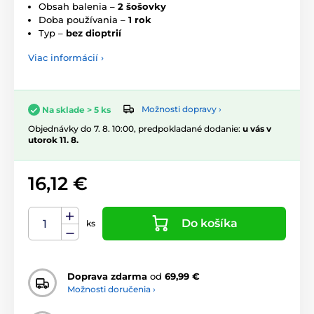
Obsah balenia –
2 šošovky
Doba používania –
1 rok
Typ –
bez dioptrií
Viac informácií ›
Možnosti dopravy ›
Na sklade > 5 ks
Objednávky do 7. 8. 10:00, predpokladané dodanie:
u vás v
utorok 11. 8.
16,12 €
Do košíka
ks
Doprava zdarma
od
69,99 €
Možnosti doručenia ›