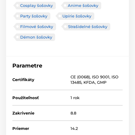
Cosplay šošovky
Anime šošovky
Party šošovky
Upírie šošovky
Filmové šošovky
Strašidelné šošovky
Démon šošovky
Parametre
CE (0068)
,
ISO 9001
,
ISO
Certifikáty
13485
,
KFDA
,
GMP
Použiteľnosť
1 rok
Zakrivenie
8.8
Priemer
14.2