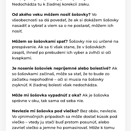
Nedochádza tu k žiadnej korekcii zraku.
Od akého veku môžem nosiť šošovky?
Vo
všeobecnosti sa dá povedať, že ak si dokážem šošovky
nasadiť a vybrať a viem sa o ne postarať, môžem ich
nosiť.
Môžem so šošovkami spať?
Šošovky nie sú určené na
prespávanie. Ak sa ti však stane, že v šošovkách
zaspíš, ihneď po prebudení ich vyber a zvlhči si oči
kvapkami.
Je nosenie šošoviek nepríjemné alebo bolestivé?
Ak
so šošovkami začínaš, môže sa stať, že to bude zo
začiatku nepohodlné – oči si musia na šošovky
zvyknúť. K žiadnej bolesti však nedochádza.
Môže mi šošovka vypadnúť z oka?
Ak je šošovka
správne v oku, tak sama od seba nie.
Nevlezie mi šošovka pod viečko?
Bez obáv, nevlezie.
Vo výnimočných prípadoch sa môže dostať kúsok pod
viečko – vtedy ju stačí buď prstom posunúť, alebo
zavrieť viečko a jemne ho pomasírovať. Môže k tomu