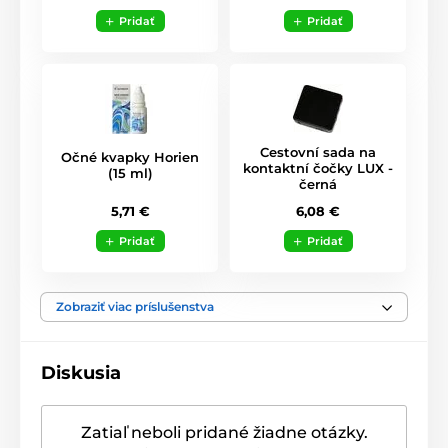
Pridať
Pridať
Cestovní sada na
Očné kvapky Horien
kontaktní čočky LUX -
(15 ml)
černá
5,71 €
6,08 €
Pridať
Pridať
Zobraziť viac príslušenstva
Diskusia
Zatiaľ neboli pridané žiadne otázky.