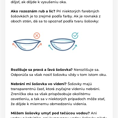
dôjsť, ak dôjde k vysušeniu oka.
Ako rozoznám rub a líc?
Pri niektorých farebných
šošovkách je to zrejmé podľa farby. Ak je rovnaká z
oboch strán, dá sa to spoznať podľa tvaru šošovky:
Rozlišuje sa pravá a ľavá šošovka?
Nerozlišuje sa.
Odporúča sa však nosiť šošovku vždy v tom istom oku.
Nebráni mi šošovka vo videní?
Šošovky majú
transparentnú časť, ktorá zvyčajne videniu nebráni.
Zrenička oka sa však prispôsobuje okolitému
osvetleniu, a tak sa v niektorých prípadoch môže stať,
že dôjde k miernemu obmedzeniu videnia.
Môžem šošovky umyť pod tečúcou vodou?
Ani
vodou z kohútika, ani kupovanou vodou šošovky nikdy