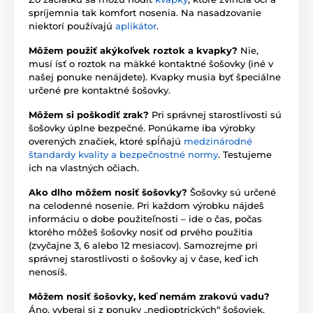
spríjemnia tak komfort nosenia. Na nasadzovanie
niektorí používajú
aplikátor
.
Môžem použiť akýkoľvek roztok a kvapky?
Nie,
musí ísť o roztok na mäkké kontaktné šošovky (iné v
našej ponuke nenájdete). Kvapky musia byť špeciálne
určené pre kontaktné šošovky.
Môžem si poškodiť zrak?
Pri správnej starostlivosti sú
šošovky úplne bezpečné. Ponúkame iba výrobky
overených značiek, ktoré spĺňajú
medzinárodné
štandardy kvality a bezpečnostné normy
. Testujeme
ich na vlastných očiach.
Ako dlho môžem nosiť šošovky?
Šošovky sú určené
na celodenné nosenie. Pri každom výrobku nájdeš
informáciu o dobe použiteľnosti – ide o čas, počas
ktorého môžeš šošovky nosiť od prvého použitia
(zvyčajne 3, 6 alebo 12 mesiacov). Samozrejme pri
správnej starostlivosti o šošovky aj v čase, keď ich
nenosíš.
Môžem nosiť šošovky, keď nemám zrakovú vadu?
Áno, vyberaj si z ponuky „nedioptrických“ šošoviek.