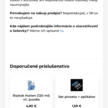
neumývajte.
Potrebujem na nákup predpis?
Nepotrebuješ, v SR sa
to nevyžaduje.
Kde nájdem podrobnejšie informácie o starostlivosti
o šošovky?
Máme ich spísané
tu
.
Doporučené príslušenstvo
Roztok Horien (120 ml)
Set pinzeta + aplikátor
vč. puzdra
1,59 €
4,90 €