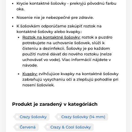
Krycie kontaktné šošovky - prekryjú pôvodnú farbu
oka.
Nosenie nie je nebezpečné pre zdravie.
K šošovkám odporúčame zakúpiť roztok na
kontaktné šošovky alebo kvapky.:
Roztok na kontaktné šošovky:
roztok a puzdro
potrebujete na uchovanie šošovek, slúži k
čisteniu a dezinfekcii. Šošovky je po každom
použití nutné dávať do nového roztoku (nelze
uchovávať vo vode). Viac informácií nájdete v
návode.
Kvapky:
zvlhčujúce kvapky na kontaktné šošovky
zabraňujú vysychaniu očí a zlepšujú pohodlie pri
nosení šošoviek.
Produkt je zaradený v kategóriách
Crazy šošovky
Crazy šošovky (14 mm)
Červená
Crazy & Cool šošovky