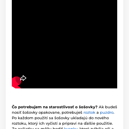
Čo potrebujem na starostlivosť o šošovky?
Ak budeš
nosiť šošovky opakovane, potrebuješ
roztok
a
puzdro
.
Po každom použití sa šošovky ukladajú do nového
roztoku, ktorý ich vyčistí a pripraví na ďalšie použitie.
Zo začiatku sa môžu hodiť
kvapky
, ktoré zvlhčia oči a