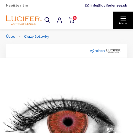
info@luciferlenses.sk
Napíšte nám
0
Menu
Úvod
Crazy šošovky
Výrobca