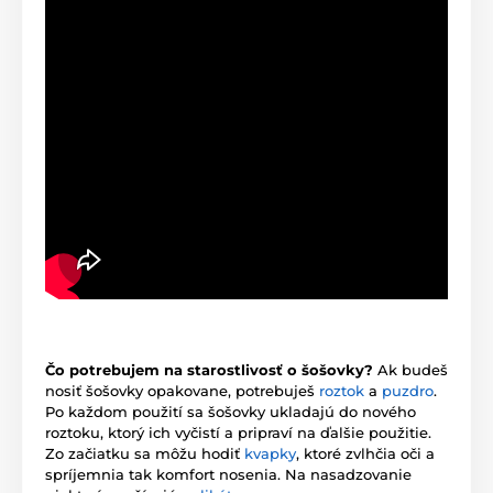
Čo potrebujem na starostlivosť o šošovky?
Ak budeš
nosiť šošovky opakovane, potrebuješ
roztok
a
puzdro
.
Po každom použití sa šošovky ukladajú do nového
roztoku, ktorý ich vyčistí a pripraví na ďalšie použitie.
Zo začiatku sa môžu hodiť
kvapky
, ktoré zvlhčia oči a
spríjemnia tak komfort nosenia. Na nasadzovanie