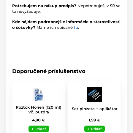
Potrebujem na nákup predpis?
Nepotrebuješ, v SR sa
to nevyžaduje.
Kde nájdem podrobnejšie informácie o starostlivosti
o šošovky?
Máme ich spísané
tu
.
Doporučené príslušenstvo
Roztok Horien (120 ml)
Set pinzeta + aplikátor
vč. puzdra
1,59 €
4,90 €
Pridať
Pridať