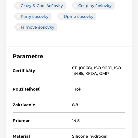
Crazy & Cool šošovky
Cosplay šošovky
Party šošovky
Upírie šošovky
Filmové šošovky
Parametre
CE (0068)
,
ISO 9001
,
ISO
Certifikáty
13485
,
KFDA
,
GMP
Použiteľnosť
1 rok
Zakrivenie
8.8
Priemer
14.5
Materiál
Silicone hydrogel