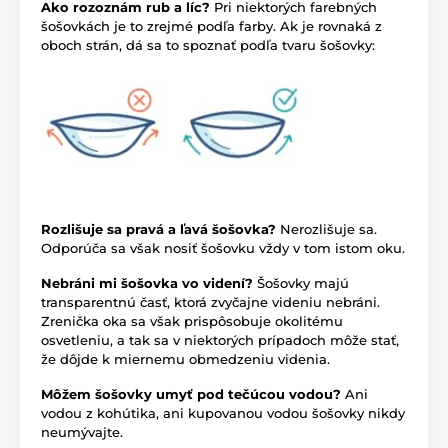
Ako rozoznám rub a líc?
Pri niektorých farebných
šošovkách je to zrejmé podľa farby. Ak je rovnaká z
oboch strán, dá sa to spoznať podľa tvaru šošovky:
Rozlišuje sa pravá a ľavá šošovka?
Nerozlišuje sa.
Odporúča sa však nosiť šošovku vždy v tom istom oku.
Nebráni mi šošovka vo videní?
Šošovky majú
transparentnú časť, ktorá zvyčajne videniu nebráni.
Zrenička oka sa však prispôsobuje okolitému
osvetleniu, a tak sa v niektorých prípadoch môže stať,
že dôjde k miernemu obmedzeniu videnia.
Môžem šošovky umyť pod tečúcou vodou?
Ani
vodou z kohútika, ani kupovanou vodou šošovky nikdy
neumývajte.