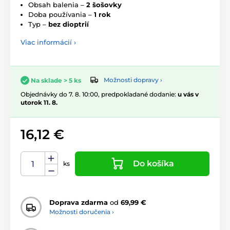
Obsah balenia –
2 šošovky
Doba používania –
1 rok
Typ –
bez dioptrií
Viac informácií ›
Možnosti dopravy ›
Na sklade > 5 ks
Objednávky do 7. 8. 10:00, predpokladané dodanie:
u vás v
utorok 11. 8.
16,12 €
Do košíka
ks
Doprava zdarma
od
69,99 €
Možnosti doručenia ›