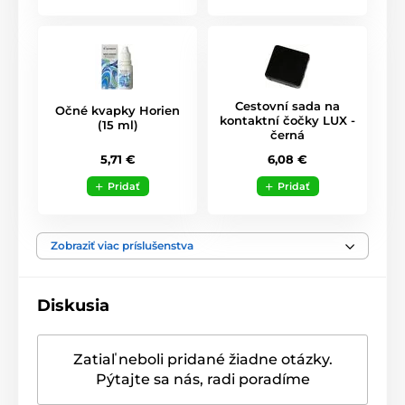
Cestovní sada na
Očné kvapky Horien
kontaktní čočky LUX -
(15 ml)
černá
5,71 €
6,08 €
Pridať
Pridať
Zobraziť viac príslušenstva
Diskusia
Zatiaľ neboli pridané žiadne otázky.
Pýtajte sa nás, radi poradíme