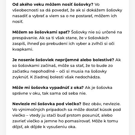
Od akého veku môžem nosiť šošovky?
Vo
všeobecnosti sa dá povedať, že ak si dokážem šošovky
nasadiť a vybrať a viem sa o ne postarať, môžem ich
nosiť.
Môžem so šošovkami spať?
Šošovky nie sú určené na
prespávanie. Ak sa ti však stane, že v šošovkách
zaspíš, ihneď po prebudení ich vyber a zvlhči si oči
kvapkami.
Je nosenie šošoviek nepríjemné alebo bolestivé?
Ak
so šošovkami začínaš, môže sa stať, že to bude zo
začiatku nepohodlné – oči si musia na šošovky
zvyknúť. K žiadnej bolesti však nedochádza.
Môže mi šošovka vypadnúť z oka?
Ak je šošovka
správne v oku, tak sama od seba nie.
Nevlezie mi šošovka pod viečko?
Bez obáv, nevlezie.
Vo výnimočných prípadoch sa môže dostať kúsok pod
viečko – vtedy ju stačí buď prstom posunúť, alebo
zavrieť viečko a jemne ho pomasírovať. Môže k tomu
dôjsť, ak dôjde k vysušeniu oka.