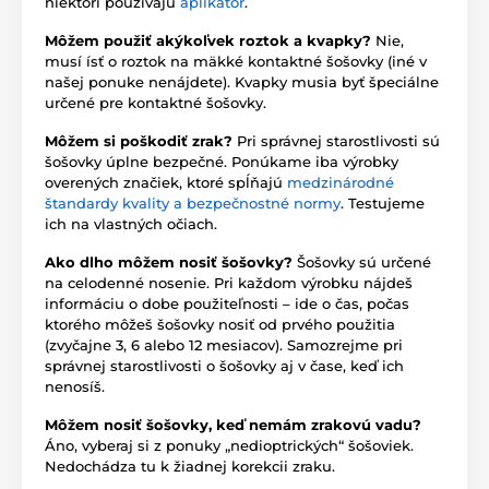
niektorí používajú
aplikátor
.
Môžem použiť akýkoľvek roztok a kvapky?
Nie,
musí ísť o roztok na mäkké kontaktné šošovky (iné v
našej ponuke nenájdete). Kvapky musia byť špeciálne
určené pre kontaktné šošovky.
Môžem si poškodiť zrak?
Pri správnej starostlivosti sú
šošovky úplne bezpečné. Ponúkame iba výrobky
overených značiek, ktoré spĺňajú
medzinárodné
štandardy kvality a bezpečnostné normy
. Testujeme
ich na vlastných očiach.
Ako dlho môžem nosiť šošovky?
Šošovky sú určené
na celodenné nosenie. Pri každom výrobku nájdeš
informáciu o dobe použiteľnosti – ide o čas, počas
ktorého môžeš šošovky nosiť od prvého použitia
(zvyčajne 3, 6 alebo 12 mesiacov). Samozrejme pri
správnej starostlivosti o šošovky aj v čase, keď ich
nenosíš.
Môžem nosiť šošovky, keď nemám zrakovú vadu?
Áno, vyberaj si z ponuky „nedioptrických“ šošoviek.
Nedochádza tu k žiadnej korekcii zraku.