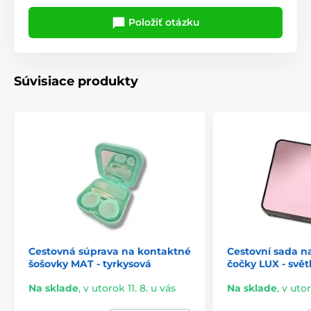
Položiť otázku
Súvisiace produkty
Cestovná súprava na kontaktné
Cestovní sada n
šošovky MAT - tyrkysová
čočky LUX - svět
Na sklade
,
v utorok 11. 8. u vás
Na sklade
,
v utor