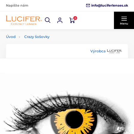
info@luciferlenses.sk
Napíšte nám
0
Menu
Úvod
Crazy šošovky
Výrobca