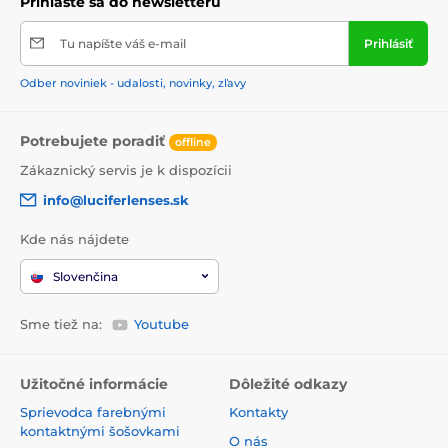
Prihláste sa do newsletteru
Tu napíšte váš e-mail
Prihlásiť
Odber noviniek - udalosti, novinky, zľavy
Potrebujete poradiť
offline
Zákaznický servis je k dispozícii
info@luciferlenses.sk
Kde nás nájdete
Slovenčina
Sme tiež na:
Youtube
Užitočné informácie
Dôležité odkazy
Sprievodca farebnými
Kontakty
kontaktnými šošovkami
O nás