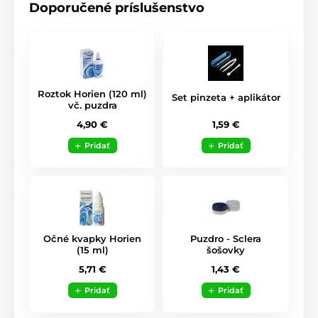
Doporučené príslušenstvo
Roztok Horien (120 ml)
Set pinzeta + aplikátor
vč. puzdra
1,59 €
4,90 €
Pridať
Pridať
Očné kvapky Horien
Puzdro - Sclera
(15 ml)
šošovky
5,71 €
1,43 €
Pridať
Pridať