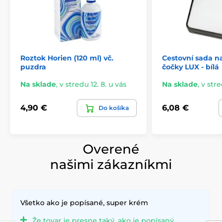
Roztok Horien (120 ml) vč.
Cestovní sada n
puzdra
čočky LUX - bílá
Na sklade
,
v stredu 12. 8. u vás
Na sklade
,
v stre
4,90 €
6,08 €
Do košíka
Overené
našimi zákazníkmi
Všetko ako je popísané, super krém
Že tovar je presne taký, ako je popísaný