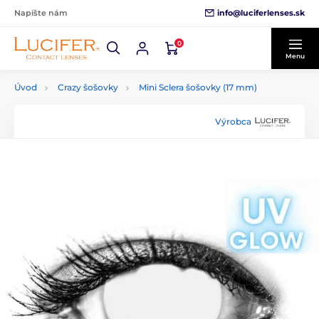
info@luciferlenses.sk
Napíšte nám
0
Menu
Úvod
Crazy šošovky
Mini Sclera šošovky (17 mm)
Výrobca