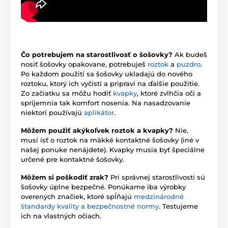
Čo potrebujem na starostlivosť o šošovky?
Ak budeš
nosiť šošovky opakovane, potrebuješ
roztok
a
puzdro
.
Po každom použití sa šošovky ukladajú do nového
roztoku, ktorý ich vyčistí a pripraví na ďalšie použitie.
Zo začiatku sa môžu hodiť
kvapky
, ktoré zvlhčia oči a
spríjemnia tak komfort nosenia. Na nasadzovanie
niektorí používajú
aplikátor
.
Môžem použiť akýkoľvek roztok a kvapky?
Nie,
musí ísť o roztok na mäkké kontaktné šošovky (iné v
našej ponuke nenájdete). Kvapky musia byť špeciálne
určené pre kontaktné šošovky.
Môžem si poškodiť zrak?
Pri správnej starostlivosti sú
šošovky úplne bezpečné. Ponúkame iba výrobky
overených značiek, ktoré spĺňajú
medzinárodné
štandardy kvality a bezpečnostné normy
. Testujeme
ich na vlastných očiach.