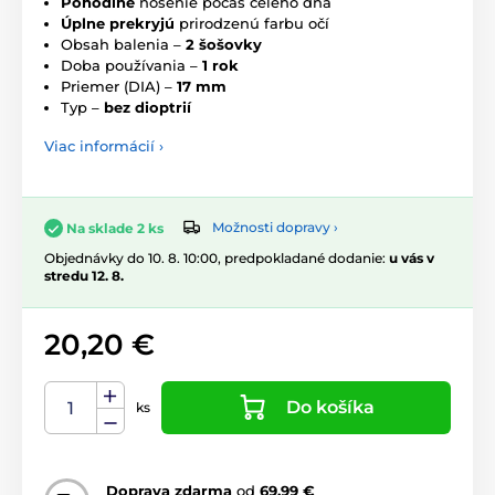
Pohodlné
nosenie počas celého dňa
Úplne prekryjú
prirodzenú farbu očí
Obsah balenia –
2 šošovky
Doba používania –
1 rok
Priemer (DIA) –
17 mm
Typ –
bez dioptrií
Viac informácií ›
Možnosti dopravy ›
Na sklade 2 ks
Objednávky do 10. 8. 10:00, predpokladané dodanie:
u vás v
stredu 12. 8.
20,20 €
Do košíka
ks
Doprava zdarma
od
69,99 €