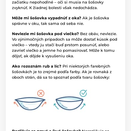
začiatku nepohodlné – oči si musia na šošovky
zvyknúť. K žiadnej bolesti však nedochádza.
Môže mi šošovka vypadnúť z oka?
Ak je šošovka
správne v oku, tak sama od seba nie.
Nevlezie mi šošovka pod viečko?
Bez obáv, nevlezie.
Vo výnimočných prípadoch sa môže dostať kúsok pod
viečko – vtedy ju stačí buď prstom posunúť, alebo
zavrieť viečko a jemne ho pomasírovať. Môže k tomu
dôjsť, ak dôjde k vysušeniu oka.
Ako rozoznám rub a líc?
Pri niektorých farebných
šošovkách je to zrejmé podľa farby. Ak je rovnaká z
oboch strán, dá sa to spoznať podľa tvaru šošovky:
Rozlišuje sa pravá a ľavá šošovka?
Nerozlišuje sa.