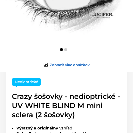
Zobraziť viac obrázkov
Nedioptrické
Crazy šošovky - nedioptrické -
UV WHITE BLIND M mini
sclera (2 šošovky)
Výrazný a originálny
vzhľad