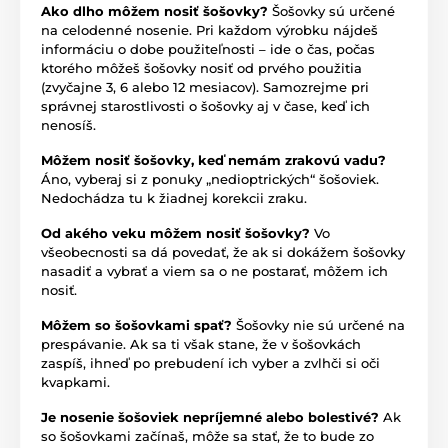
Ako dlho môžem nosiť šošovky?
Šošovky sú určené
na celodenné nosenie. Pri každom výrobku nájdeš
informáciu o dobe použiteľnosti – ide o čas, počas
ktorého môžeš šošovky nosiť od prvého použitia
(zvyčajne 3, 6 alebo 12 mesiacov). Samozrejme pri
správnej starostlivosti o šošovky aj v čase, keď ich
nenosíš.
Môžem nosiť šošovky, keď nemám zrakovú vadu?
Áno, vyberaj si z ponuky „nedioptrických“ šošoviek.
Nedochádza tu k žiadnej korekcii zraku.
Od akého veku môžem nosiť šošovky?
Vo
všeobecnosti sa dá povedať, že ak si dokážem šošovky
nasadiť a vybrať a viem sa o ne postarať, môžem ich
nosiť.
Môžem so šošovkami spať?
Šošovky nie sú určené na
prespávanie. Ak sa ti však stane, že v šošovkách
zaspíš, ihneď po prebudení ich vyber a zvlhči si oči
kvapkami.
Je nosenie šošoviek nepríjemné alebo bolestivé?
Ak
so šošovkami začínaš, môže sa stať, že to bude zo