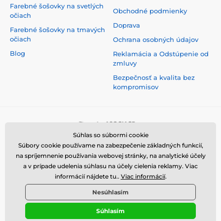
Farebné šošovky na svetlých
Obchodné podmienky
očiach
Doprava
Farebné šošovky na tmavých
očiach
Ochrana osobných údajov
Blog
Reklamácia a Odstúpenie od
zmluvy
Bezpečnosť a kvalita bez
kompromisov
Súhlas so súbormi cookie
Súbory cookie používame na zabezpečenie základných funkcií,
na spríjemnenie používania webovej stránky, na analytické účely
a v prípade udelenia súhlasu na účely cielenia reklamy. Viac
informácií nájdete tu..
Viac informácií
.
Nesúhlasím
Súhlasím
© 2026 www.luciferlenses.sk ⦁ E-shop vytvorila
SIMPLIA.cz