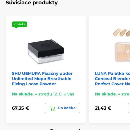
Súvisiace produkty
Novinka
SHU UEMURA Fixačný púder
LUNA Paletka ko
Unlimited Mopo Breathable
Conceal Blender
Fixing Loose Powder
Perfect Cover Na
Na sklade
,
v stredu 12. 8. u vás
Na sklade
,
v stre
67,35 €
21,43 €
Do košíka