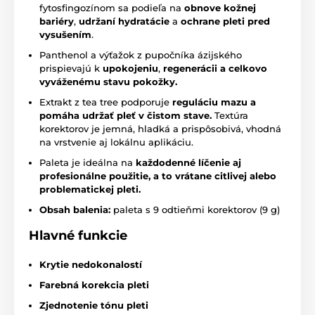
fytosfingozínom sa podieľa na
obnove kožnej
bariéry
,
udržaní hydratácie
a
ochrane pleti pred
vysušením
.
Panthenol a výťažok z pupočníka ázijského
prispievajú k
upokojeniu
,
regenerácii
a celkovo
vyváženému stavu pokožky.
Extrakt z tea tree podporuje
reguláciu mazu
a
pomáha udržať pleť v čistom stave.
Textúra
korektorov je jemná, hladká a prispôsobivá, vhodná
na vrstvenie aj lokálnu aplikáciu.
Paleta je ideálna na
každodenné líčenie aj
profesionálne použitie, a to vrátane citlivej alebo
problematickej pleti.
Obsah balenia:
paleta s 9 odtieňmi korektorov (9 g)
Hlavné funkcie
Krytie nedokonalostí
Farebná korekcia pleti
Zjednotenie tónu pleti