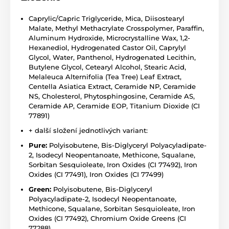
Caprylic/Capric Triglyceride, Mica, Diisostearyl
Malate, Methyl Methacrylate Crosspolymer, Paraffin,
Aluminum Hydroxide, Microcrystalline Wax, 1,2-
Hexanediol, Hydrogenated Castor Oil, Caprylyl
Glycol, Water, Panthenol, Hydrogenated Lecithin,
Butylene Glycol, Cetearyl Alcohol, Stearic Acid,
Melaleuca Alternifolia (Tea Tree) Leaf Extract,
Centella Asiatica Extract, Ceramide NP, Ceramide
NS, Cholesterol, Phytosphingosine, Ceramide AS,
Ceramide AP, Ceramide EOP, Titanium Dioxide (CI
77891)
+ další složení jednotlivých variant:
Pure:
Polyisobutene, Bis-Diglyceryl Polyacyladipate-
2, Isodecyl Neopentanoate, Methicone, Squalane,
Sorbitan Sesquioleate, Iron Oxides (CI 77492), Iron
Oxides (CI 77491), Iron Oxides (CI 77499)
Green:
Polyisobutene, Bis-Diglyceryl
Polyacyladipate-2, Isodecyl Neopentanoate,
Methicone, Squalane, Sorbitan Sesquioleate, Iron
Oxides (CI 77492), Chromium Oxide Greens (CI
77288)