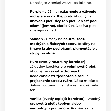
Nanášajte v tenkej vrstve iba lokálne.
Purple -
slúži na
rozjasnenie a oživenie
mdlej alebo nažltlej pleti
. Vhodný na
unavenú pleť, sivý tón pleti, oblasť pod
očami (jemne), okolie úst
. Dodáva pleti
sviežejší vzhľad.
Salmon -
určený na
neutralizáciu
modrých a fialových tónov
. Ideálny na
tmavé kruhy pod očami
,
pigmentácie
a
stopy po akné
.
Pure (svetlý neutrálny korektor) -
základný korektor pre
veľmi svetlú pleť
.
Vhodný na
zakrytie drobných
nedokonalostí
,
zjednotenie tónu
a
prejasnenie stredu tváre
. Dá sa miešať s
ďalšími odtieňmi na vytvorenie ideálneho
tónu.
Vanilla (svetlý teplejší korektor) -
vhodný
pre
svetlú pleť s teplým alebo
neutrálnym podtónom
. Používa sa na