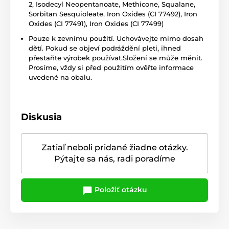
2, Isodecyl Neopentanoate, Methicone, Squalane,
Sorbitan Sesquioleate, Iron Oxides (CI 77492), Iron
Oxides (CI 77491), Iron Oxides (CI 77499)
Pouze k zevnímu použití. Uchovávejte mimo dosah
dětí. Pokud se objeví podráždění pleti, ihned
přestaňte výrobek používat.Složení se může měnit.
Prosíme, vždy si před použitím ověřte informace
uvedené na obalu.
Diskusia
Zatiaľ neboli pridané žiadne otázky.
Pýtajte sa nás, radi poradíme
Položiť otázku