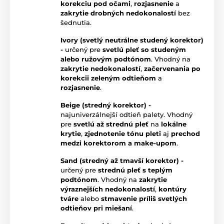
korekciu pod očami
,
rozjasnenie
a
zakrytie drobných nedokonalostí
bez
šednutia.
Ivory (svetlý neutrálne studený korektor)
-
určený pre
svetlú pleť so studeným
alebo ružovým podtónom
. Vhodný na
zakrytie nedokonalostí
,
začervenania po
korekcii zeleným odtieňom
a
rozjasnenie
.
Beige (stredný korektor) -
najuniverzálnejší odtieň palety. Vhodný
pre
svetlú až strednú pleť
na
lokálne
krytie
,
zjednotenie tónu pleti
aj
prechod
medzi korektorom a make-upom
.
Sand (stredný až tmavší korektor) -
určený pre
strednú pleť s teplým
podtónom
. Vhodný na
zakrytie
výraznejších nedokonalostí
,
kontúry
tváre
alebo
stmavenie príliš svetlých
odtieňov pri miešaní
.