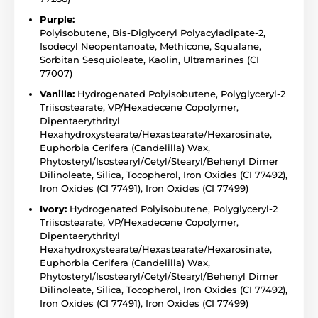
Purple:
Polyisobutene, Bis-Diglyceryl Polyacyladipate-2,
Isodecyl Neopentanoate, Methicone, Squalane,
Sorbitan Sesquioleate, Kaolin, Ultramarines (CI
77007)
Vanilla:
Hydrogenated Polyisobutene, Polyglyceryl-2
Triisostearate, VP/Hexadecene Copolymer,
Dipentaerythrityl
Hexahydroxystearate/Hexastearate/Hexarosinate,
Euphorbia Cerifera (Candelilla) Wax,
Phytosteryl/Isostearyl/Cetyl/Stearyl/Behenyl Dimer
Dilinoleate, Silica, Tocopherol, Iron Oxides (CI 77492),
Iron Oxides (CI 77491), Iron Oxides (CI 77499)
Ivory:
Hydrogenated Polyisobutene, Polyglyceryl-2
Triisostearate, VP/Hexadecene Copolymer,
Dipentaerythrityl
Hexahydroxystearate/Hexastearate/Hexarosinate,
Euphorbia Cerifera (Candelilla) Wax,
Phytosteryl/Isostearyl/Cetyl/Stearyl/Behenyl Dimer
Dilinoleate, Silica, Tocopherol, Iron Oxides (CI 77492),
Iron Oxides (CI 77491), Iron Oxides (CI 77499)