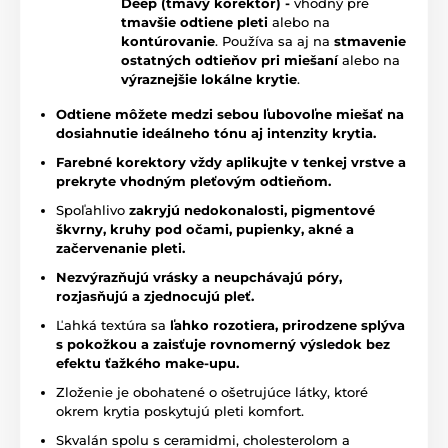
Deep (tmavý korektor) -
vhodný pre
tmavšie odtiene pleti
alebo na
kontúrovanie
. Používa sa aj na
stmavenie
ostatných odtieňov pri miešaní
alebo na
výraznejšie lokálne krytie
.
Odtiene môžete medzi sebou ľubovoľne miešať na
dosiahnutie ideálneho tónu aj intenzity krytia.
Farebné korektory vždy aplikujte v tenkej vrstve a
prekryte vhodným pleťovým odtieňom.
Spoľahlivo
zakryjú nedokonalosti, pigmentové
škvrny, kruhy pod očami, pupienky, akné a
začervenanie pleti.
Nezvýrazňujú vrásky a neupchávajú póry,
rozjasňujú a zjednocujú pleť.
Ľahká textúra sa
ľahko rozotiera, prirodzene splýva
s pokožkou a zaisťuje rovnomerný výsledok bez
efektu ťažkého make-upu.
Zloženie je obohatené o ošetrujúce látky, ktoré
okrem krytia poskytujú pleti komfort.
Skvalán spolu s ceramidmi, cholesterolom a