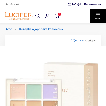
info@luciferlenses.sk
Napíšte nám
0
Menu
Úvod
Kórejská a japonská kozmetika
Výrobca