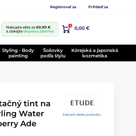
Registrovať sa
Prihlásiť sa
0
Nakúpte ešte za
69,99 €
0,00 €
a získajte
dopravu zdarma
Styling - Body
Šošovky
Kórejská a japonská
painting
podľa štýlu
kozmetika
ačný tint na
rling Water
Zobraziť ďalšie produkty ›
berry Ade