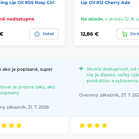
ng Lip Oil #05 Rosy Girl
Lip Oil #12 Cherry Ade
ně nedostupné
Na sklade
,
v stredu 12. 8. 
 €
12,86 €
Detail
Do k
Skvelá dostupnosť, od 
 ako je popísané, super
nie je ďaleko, veľký vý
produktov a vybavenia.
 tovar je presne taký, ako
 popísaný
Overený zákazník, 27. 7. 20
ý zákazník, 31. 7. 2026