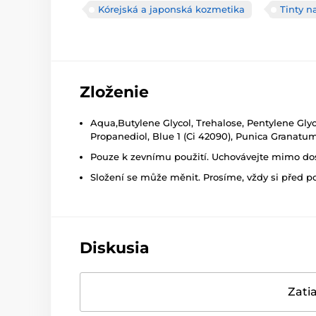
Kórejská a japonská kozmetika
Tinty n
Zloženie
Aqua,Butylene Glycol, Trehalose, Pentylene Glyco
Propanediol, Blue 1 (Ci 42090), Punica Granatum 
Pouze k zevnímu použití. Uchovávejte mimo dosa
Složení se může měnit. Prosíme, vždy si před p
Diskusia
Zatia