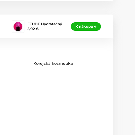
ETUDE Hydratačný…
K nákupu
5,92 €
Korejská kosmetika