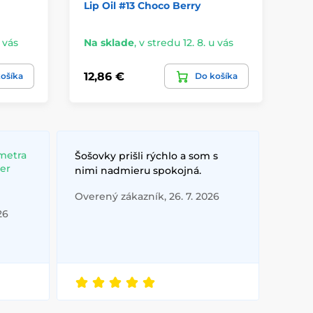
Lip Oil #13 Choco Berry
Sw
Do
u vás
Na sklade
,
v stredu 12. 8. u vás
10,
12,86 €
ošíka
Do košíka
10
metra
Šošovky prišli rýchlo a som s
ber
nimi nadmieru spokojná.
Overený zákazník, 26. 7. 2026
26