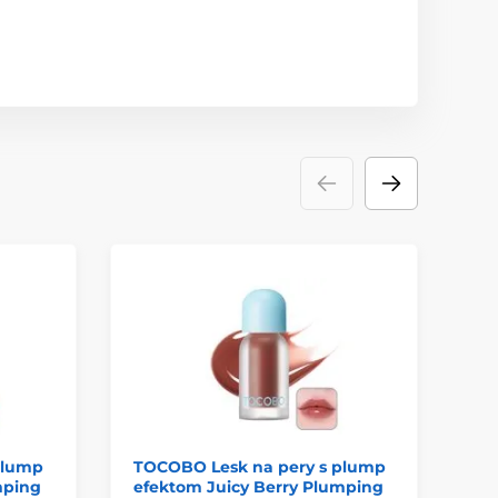
Z
plump
TOCOBO Lesk na pery s plump
ET
mping
efektom Juicy Berry Plumping
De