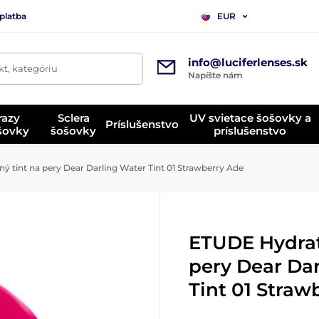
platba
EUR
info@luciferlenses.sk
t, kategóriu
Napíšte nám
razy
Sclera
UV svietace šošovky a
Príslušenstvo
ošovky
šošovky
príslušenstvo
 tint na pery Dear Darling Water Tint 01 Strawberry Ade
ETUDE Hydrat
pery Dear Da
Tint 01 Straw