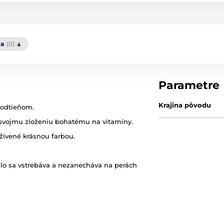
ia
(0)
Parametre
Krajina pôvodu
 odtieňom.
a svojmu zloženiu bohatému na vitamíny.
živené krásnou farbou.
lo sa vstrebáva a nezanecháva na perách