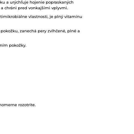
ožku a urýchľuje hojenie popraskaných
 a chráni pred vonkajšími vplyvmi.
timikrobiálne vlastnosti, je plný vitamínu
e pokožku, zanechá pery zvlhčené, plné a
ením pokožky.
nomerne rozotrite.