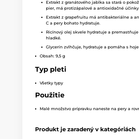
Extrakt z granátového jablka sa stará o pok
pier, má protizápalové a antioxidačné účinky
Extrakt z grapefruitu má antibakteriálne a an
C a pery bohato hydratuje.
Ricínový olej skvele hydratuje a premastňuj
hladké.
Glycerín zvlhčuje, hydratuje a pomáha s hoj
Obsah: 9,5 g
Typ pleti
Všetky typy
Použitie
Malé množstvo prípravku naneste na pery a rov
Produkt je zaradený v kategóriách