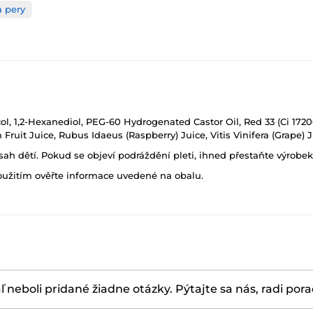
a pery
l, 1,2-Hexanediol, PEG-60 Hydrogenated Castor Oil, Red 33 (Ci 17200)
Fruit Juice, Rubus Idaeus (Raspberry) Juice, Vitis Vinifera (Grape) 
h dětí. Pokud se objeví podráždění pleti, ihned přestaňte výrobek
oužitím ověřte informace uvedené na obalu.
ľ neboli pridané žiadne otázky. Pýtajte sa nás, radi por