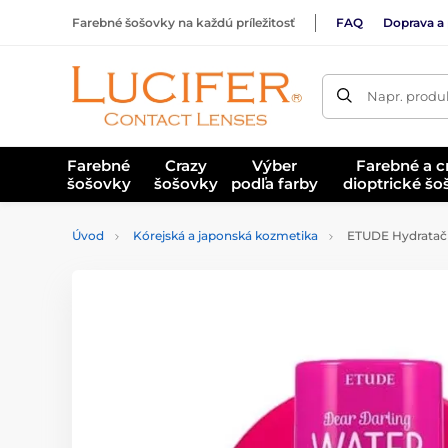
Farebné šošovky na každú príležitosť
FAQ
Doprava a 
Napr. produk
Farebné
Crazy
Výber
Farebné a c
šošovky
šošovky
podľa farby
dioptrické š
Úvod
Kórejská a japonská kozmetika
ETUDE Hydratačný