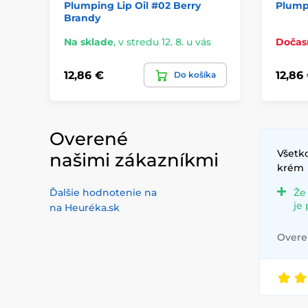
Plumping Lip Oil #02 Berry
Plumpi
Brandy
Na sklade
,
v stredu 12. 8. u vás
Dočas
12,86 €
12,86
Do košíka
Overené
Všetko
našimi zákazníkmi
krém
Ďalšie hodnotenie na
Že
je
na Heuréka.sk
Overen