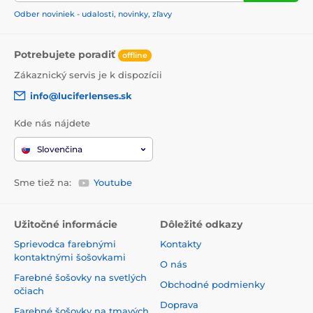
Odber noviniek - udalosti, novinky, zľavy
Potrebujete poradiť
offline
Zákaznický servis je k dispozícii
info@luciferlenses.sk
Kde nás nájdete
Slovenčina
Sme tiež na:
Youtube
Užitočné informácie
Dôležité odkazy
Sprievodca farebnými
Kontakty
kontaktnými šošovkami
O nás
Farebné šošovky na svetlých
Obchodné podmienky
očiach
Doprava
Farebné šošovky na tmavých