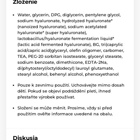
Zloženie
Water, glycerin, DPG, diglycerin, pentylene glycol,
sodium hyaluronate, hydrolyzed hyaluronate*
(nanoized hyaluronate), sodium acetylated
hyaluronate* (super hyaluronate),
lactobacillus/hyaluronate fermentation liquid*
(lactic acid fermented hyaluronate), BG, tri(caprylic
acid/capric acid)glyceryl, olefin oligomer, carbomer,
TEA, PEG-20 sorbitan isostearate, glyceryl stearate,
sodium benzoate, dimethicone, EDTA-2Na,
di(phytosteryl/octyldodecyl) lauroyl glutamate,
stearyl alcohol, behenyl alcohol, phenoxyethanol
Pouze k zevnímu použití. Uchovávejte mimo dosah
dětí. Pokud se objeví podráždění pleti, ihned
přestaňte výrobek používat.
Složení se může měnit. Prosíme, vždy si před
použitím ověřte informace uvedené na obalu.
Diskusia