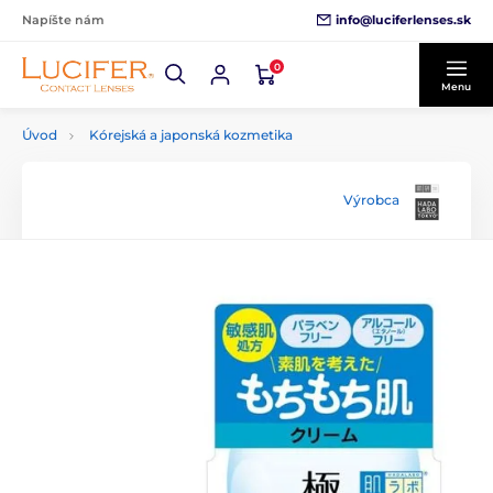
info@luciferlenses.sk
Napíšte nám
0
Menu
Úvod
Kórejská a japonská kozmetika
Výrobca