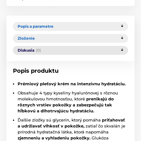
Popis a parametre
Zloženie
Diskusia
(0)
Popis produktu
Prémiový pleťový krém na intenzívnu hydratáciu.
Obsahuje 4 typy kyseliny hyalurónovej s rôznou
molekulovou hmotnosťou, ktoré
prenikajú do
rôznych vrstiev pokožky a zabezpečujú tak
hĺbkovú a dlhotrvajúcu hydratáciu.
Ďalšie zložky sú glycerín, ktorý pomáha
priťahovať
a udržiavať vlhkosť v pokožke,
zatiaľ čo skvalán je
prírodná hydratačná látka, ktorá napomáha
zjemneniu a vyhladeniu pokožky.
Glukóza