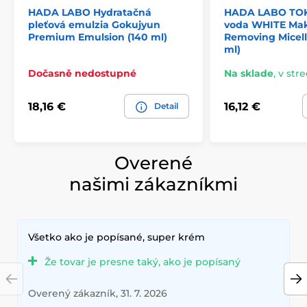
HADA LABO Hydratačná
HADA LABO TOK
pleťová emulzia Gokujyun
voda WHITE Ma
Premium Emulsion (140 ml)
Removing Micell
ml)
Dočasně nedostupné
Na sklade
,
v stre
18,16 €
16,12 €
Detail
Overené
našimi zákazníkmi
Všetko ako je popísané, super krém
Že tovar je presne taký, ako je popísaný
Overený zákazník, 31. 7. 2026