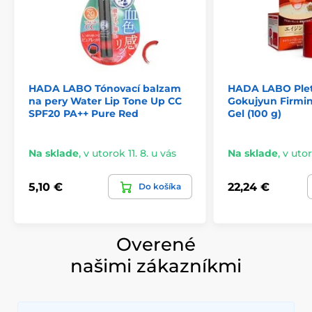
HADA LABO Tónovací balzam
HADA LABO Pleť
na pery Water Lip Tone Up CC
Gokujyun Firmin
SPF20 PA++ Pure Red
Gel (100 g)
Na sklade
,
v utorok 11. 8. u vás
Na sklade
,
v utor
5,10 €
22,24 €
Do košíka
Overené
našimi zákazníkmi