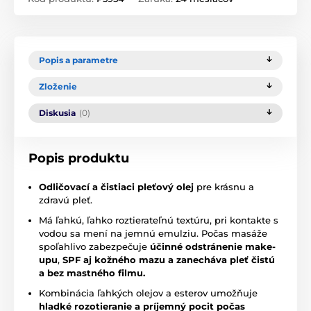
Popis a parametre
Zloženie
Diskusia
(0)
Popis produktu
Odličovací a čistiaci pleťový olej
pre krásnu a
zdravú pleť.
Má ľahkú, ľahko roztierateľnú textúru, pri kontakte s
vodou sa mení na jemnú emulziu. Počas masáže
spoľahlivo zabezpečuje
účinné odstránenie make-
upu
,
SPF aj kožného mazu a zanecháva pleť čistú
a bez mastného filmu.
Kombinácia ľahkých olejov a esterov umožňuje
hladké rozotieranie a príjemný pocit počas