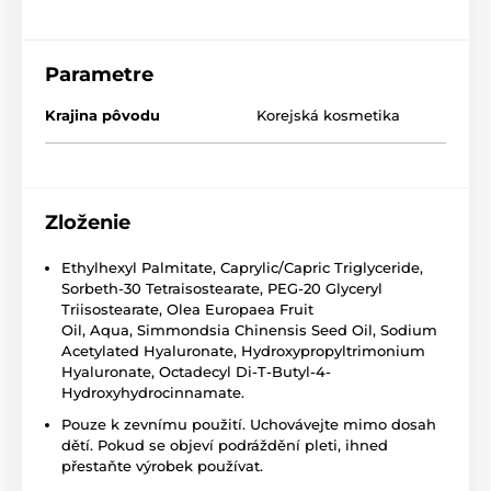
Parametre
Krajina pôvodu
Korejská kosmetika
Zloženie
Ethylhexyl Palmitate,
Caprylic/Capric Triglyceride
,
Sorbeth-30 Tetraisostearate, PEG-20 Glyceryl
Triisostearate, Olea Europaea Fruit
Oil,
Aqua
,
Simmondsia Chinensis Seed Oil
,
Sodium
Acetylated Hyaluronate
, Hydroxypropyltrimonium
Hyaluronate, Octadecyl Di-T-Butyl-4-
Hydroxyhydrocinnamate.​
Pouze k zevnímu použití. Uchovávejte mimo dosah
dětí. Pokud se objeví podráždění pleti, ihned
přestaňte výrobek používat.