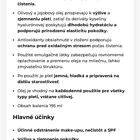
čistenia.
Olivový a jojobový olej prispievajú k
výžive
a
zjemneniu pleti
, zatiaľ čo deriváty kyseliny
hyalurónovej poskytujú
dlhodobú hydratáciu
a
podporujú prirodzenú elasticitu pokožky.
Antioxidanty obsiahnuté v zložení podporujú
ochranu pred oxidačným stresom
počas čistenia.
Použité emulgačné látky zabezpečujú rovnomerné
oplachovanie a premenu oleja na mliečnu, ľahko
zmývateľnú štruktúru.
Po použití je pleť
jemná, hladká a pripravená na
ďalšiu starostlivosť
.
Olej je vhodný na
každodenné použitie pre všetky
typy pleti, vrátane citlivej.
Obsah balenia 195 ml
Hlavné účinky
Účinné odstránenie make-upu, nečistôt a SPF
Výživa a zjemnenie pokožky