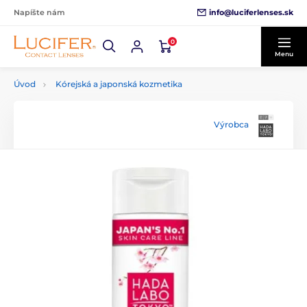
info@luciferlenses.sk
Napíšte nám
0
Menu
Úvod
Kórejská a japonská kozmetika
Výrobca