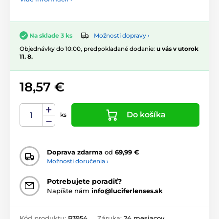
Možnosti dopravy ›
Na sklade 3 ks
Objednávky do 10:00, predpokladané dodanie:
u vás v utorok
11. 8.
18,57 €
Do košíka
ks
Doprava zdarma
od
69,99 €
Možnosti doručenia ›
Potrebujete poradiť?
Napíšte nám
info@luciferlenses.sk
Kód produktu:
P3954
Záruka:
24 mesiacov