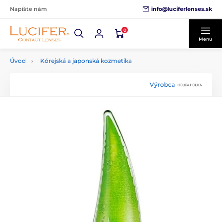
info@luciferlenses.sk
Napíšte nám
0
Menu
Úvod
Kórejská a japonská kozmetika
Výrobca