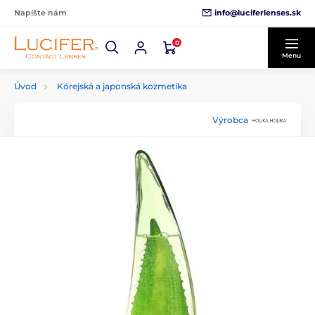
info@luciferlenses.sk
Napíšte nám
0
Menu
Úvod
Kórejská a japonská kozmetika
Výrobca