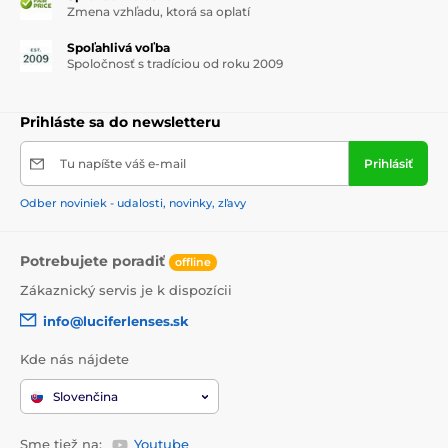
Zmena vzhľadu, ktorá sa oplatí
Spoľahlivá voľba
Spoločnosť s tradíciou od roku 2009
Prihláste sa do newsletteru
Tu napíšte váš e-mail
Prihlásiť
Odber noviniek - udalosti, novinky, zľavy
Potrebujete poradiť
offline
Zákaznický servis je k dispozícii
info@luciferlenses.sk
Kde nás nájdete
Slovenčina
Sme tiež na:
Youtube