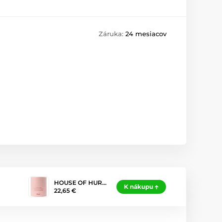
Záruka:
24 mesiacov
HOUSE OF HUR…
K nákupu
22,65 €