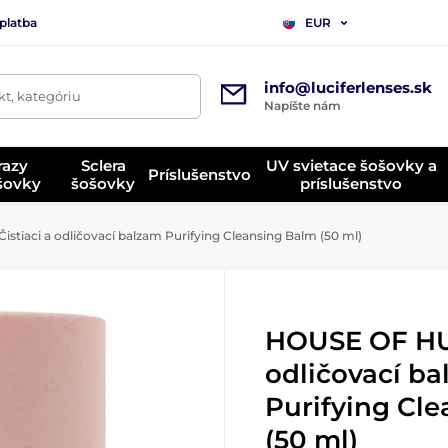
platba
EUR
info@luciferlenses.sk
t, kategóriu
Napíšte nám
razy
Sclera
UV svietace šošovky a
Príslušenstvo
ošovky
šošovky
príslušenstvo
tiaci a odličovací balzam Purifying Cleansing Balm (50 ml)
HOUSE OF HUR
odličovací b
Purifying Cl
(50 ml)