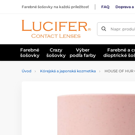
Farebné šošovky na každú príležitosť
FAQ
Doprava a 
Napr. produk
Farebné
Crazy
Výber
Farebné a c
šošovky
šošovky
podľa farby
dioptrické š
Úvod
Kórejská a japonská kozmetika
HOUSE OF HUR Čis