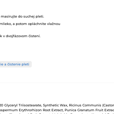
asírujte do suchej pleti.
 mlieko, a potom opláchnite vlažnou
 v dvojfázovom čistení.
ie a čistenie pleti
G-20 Glyceryl Triisostearate, Synthetic Wax, Ricinus Communis (Cast
ithospermum Erythrorhizon Root Extract, Punica Granatum Fruit Extrac