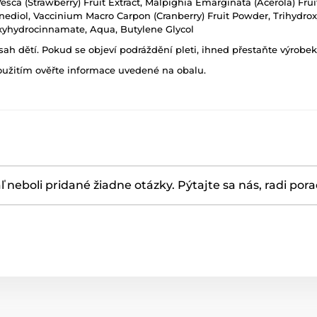
ca (Strawberry) Fruit Extract, Malpighia Emarginata (Acerola) Fruit 
anediol, Vaccinium Macro Carpon (Cranberry) Fruit Powder, Trihydrox
roxyhydrocinnamate, Aqua, Butylene Glycol
h dětí. Pokud se objeví podráždění pleti, ihned přestaňte výrobek
oužitím ověřte informace uvedené na obalu.
ľ neboli pridané žiadne otázky. Pýtajte sa nás, radi por