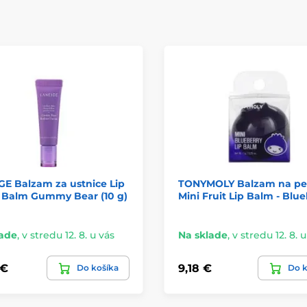
E Balzam za ustnice Lip
TONYMOLY Balzam na pe
 Balm Gummy Bear (10 g)
Mini Fruit Lip Balm - Blu
lade
,
v stredu 12. 8. u vás
Na sklade
,
v stredu 12. 8. 
 €
9,18 €
Do košíka
Do k