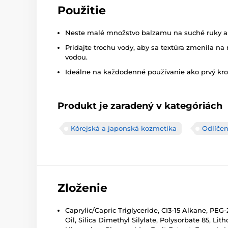
Použitie
Neste malé množstvo balzamu na suché ruky a m
Pridajte trochu vody, aby sa textúra zmenila na
vodou.
Ideálne na každodenné používanie ako prvý krok
Produkt je zaradený v kategóriách
Kórejská a japonská kozmetika
Odlíčen
Zloženie
Caprylic/Capric Triglyceride, CI3-15 Alkane, PE
Oil, Silica Dimethyl Silylate, Polysorbate 85, L