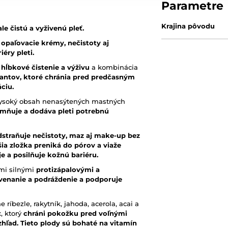
Parametre
Krajina pôvodu
e čistú a vyživenú pleť.
opaľovacie krémy, nečistoty aj
éry pleti.
hĺbkové čistenie a výživu
a kombinácia
dantov, ktoré chránia pred predčasným
ciu.
 vysoký obsah nenasýtených mastných
jemňuje a dodáva pleti potrebnú
dstraňuje nečistoty, maz aj make-up bez
šia zložka preniká do pórov a viaže
je a posilňuje kožnú bariéru.
mi silnými
protizápalovými a
venanie a podráždenie a podporuje
 ríbezle, rakytník, jahoda, acerola, acai a
, ktorý
chráni pokožku pred voľnými
 vzhľad. Tieto plody sú bohaté na vitamín