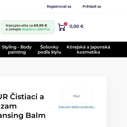
Registrovať sa
Prihlásiť sa
0
Nakúpte ešte za
69,99 €
0,00 €
a získajte
dopravu zdarma
Styling - Body
Šošovky
Kórejská a japonská
painting
podľa štýlu
kozmetika
 Čistiaci a
alzam
Zobraziť ďalšie produkty ›
eansing Balm