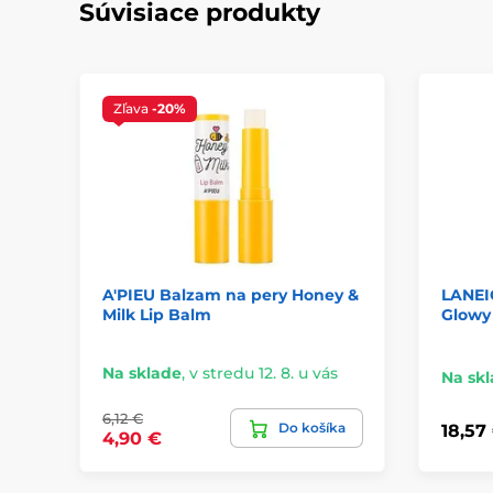
Súvisiace produkty
Zľava
-20%
A'PIEU Balzam na pery Honey &
LANEIG
Milk Lip Balm
Glowy
Na sklade
,
v stredu 12. 8. u vás
Na sk
6,12 €
Do košíka
18,57
4,90 €