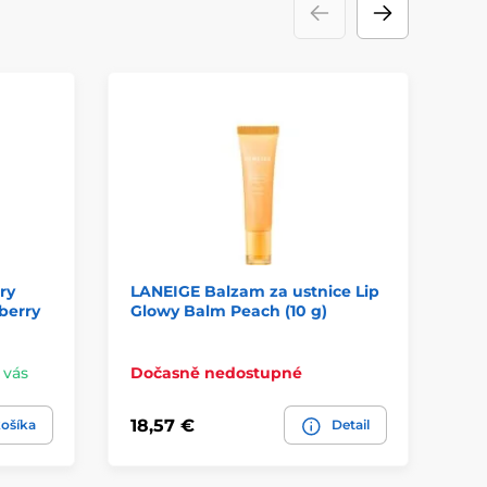
ry
LANEIGE Balzam za ustnice Lip
AR
eberry
Glowy Balm Peach (10 g)
ba
Mo
u vás
Dočasně nedostupné
Na
18,57 €
18
ošíka
Detail