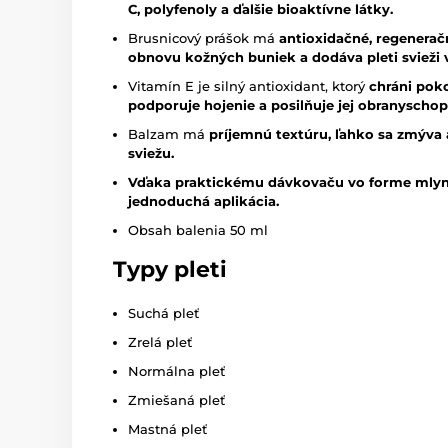
C, polyfenoly a ďalšie bioaktívne látky.
Brusnicový prášok má
antioxidačné, regenerač
obnovu kožných buniek a dodáva pleti svieži 
Vitamín E je silný antioxidant, ktorý
chráni pok
podporuje hojenie a posilňuje jej obranyschop
Balzam má
príjemnú textúru, ľahko sa zmýva 
sviežu.
Vďaka praktickému dávkovaču vo forme mlynč
jednoduchá aplikácia.
Obsah balenia 50 ml
Typy pleti
Suchá pleť
Zrelá pleť
Normálna pleť
Zmiešaná pleť
Mastná pleť