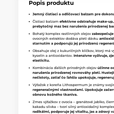
Popis produktu
Jemný čistiaci a odličovací balzam pre dokonal
Čistiaci balzam
efektívne odstraňuje make-up, 
prebytočný maz bez narušenia prirodzenej bari
Bohatý komplex rastlinných olejov
zabezpečuje 
ovocných extraktov dodáva pleti dávku
antioxi
starnutím a podporujú jej prirodzenú regenerá
Obsahuje olej z kukuričných klíčkov, ktorý má
kyselín a antioxidantov.
Intenzívne vyživuje, z
elasticitu.
Kombinácia ďalších prírodných olejov
účinne o
narušenia prirodzenej rovnováhy pleti. Hustej
nečistoty, zatiaľ čo ľahšia upokojuje, regeneru
Výťažok z koreňa Lithospermum je známy svoji
regeneračnými vlastnosťami.
Upokojuje začer
obnovu kožného tkaniva.
Zmes výťažkov z ovocia – granátové jablko, čierne
kakadu slivka – tvorí silný antioxidačný komplex
radikálmi, podporuje jej vitalitu, jas a zdravý