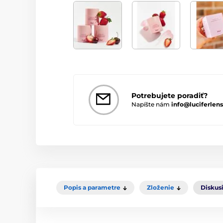
Potrebujete poradiť?
Napíšte nám
info@luciferlens
Popis a parametre
Zloženie
Diskus