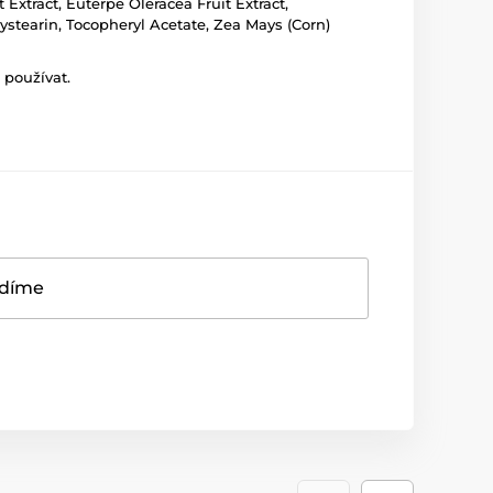
Extract, Euterpe Oleracea Fruit Extract,
ystearin, Tocopheryl Acetate, Zea Mays (Corn)
 používat.
adíme