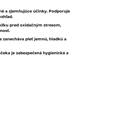
né a zjemňujúce účinky. Podporuje
vzhľad.
ožku pred oxidačným stresom,
nosť.
a zanecháva pleť jemnú, hladkú a
eka je zabezpečená hygienická a