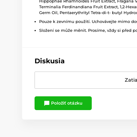
Hippophae Rhamnoides Fruit Extract, Fragaria Ves
Terminalia Ferdinandiana Fruit Extract, 1,2-Hex
Germ Oil, Pentaerythrityl Tetra-di-t- butyl Hyd
Pouze k zevnímu použití. Uchovávejte mimo dosa
Složení se může měnit. Prosíme, vždy si před p
Diskusia
Zatia
Položiť otázku