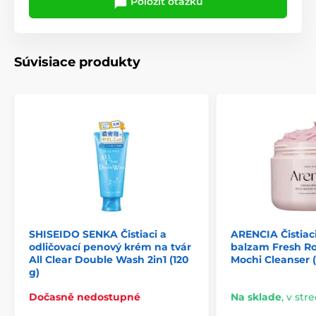
Položiť otázku
Súvisiace produkty
SHISEIDO SENKA Čistiaci a
ARENCIA Čistiaci
odličovací penový krém na tvár
balzam Fresh Ro
All Clear Double Wash 2in1 (120
Mochi Cleanser (
g)
Dočasně nedostupné
Na sklade
,
v stre