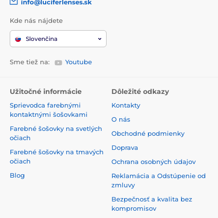
info@luciferlenses.sk
Kde nás nájdete
Slovenčina
Sme tiež na:
Youtube
Užitočné informácie
Dôležité odkazy
Sprievodca farebnými
Kontakty
kontaktnými šošovkami
O nás
Farebné šošovky na svetlých
Obchodné podmienky
očiach
Doprava
Farebné šošovky na tmavých
očiach
Ochrana osobných údajov
Blog
Reklamácia a Odstúpenie od
zmluvy
Bezpečnosť a kvalita bez
kompromisov