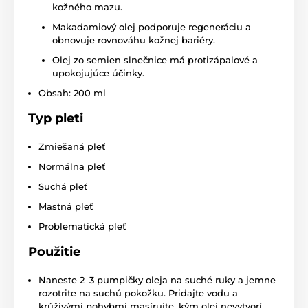
kožného mazu.
Makadamiový olej podporuje regeneráciu a
obnovuje rovnováhu kožnej bariéry.
Olej zo semien slnečnice má protizápalové a
upokojujúce účinky.
Obsah: 200 ml
Typ pleti
Zmiešaná pleť
Normálna pleť
Suchá pleť
Mastná pleť
Problematická pleť
Použitie
Naneste 2–3 pumpičky oleja na suché ruky a jemne
rozotrite na suchú pokožku. Pridajte vodu a
krúživými pohybmi masírujte, kým olej nevytvorí