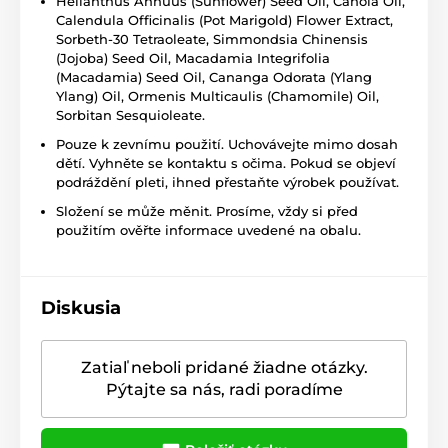
Helianthus Annuus (Sunflower) Seed Oil, Canola Oil,
Calendula Officinalis (Pot Marigold) Flower Extract,
Sorbeth-30 Tetraoleate, Simmondsia Chinensis
(Jojoba) Seed Oil, Macadamia Integrifolia
(Macadamia) Seed Oil, Cananga Odorata (Ylang
Ylang) Oil, Ormenis Multicaulis (Chamomile) Oil,
Sorbitan Sesquioleate.
Pouze k zevnímu použití. Uchovávejte mimo dosah
dětí. Vyhněte se kontaktu s očima. Pokud se objeví
podráždění pleti, ihned přestaňte výrobek používat.
Složení se může měnit. Prosíme, vždy si před
použitím ověřte informace uvedené na obalu.
Diskusia
Zatiaľ neboli pridané žiadne otázky.
Pýtajte sa nás, radi poradíme