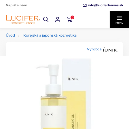
info@luciferlenses.sk
Napíšte nám
0
Menu
Úvod
Kórejská a japonská kozmetika
Výrobca