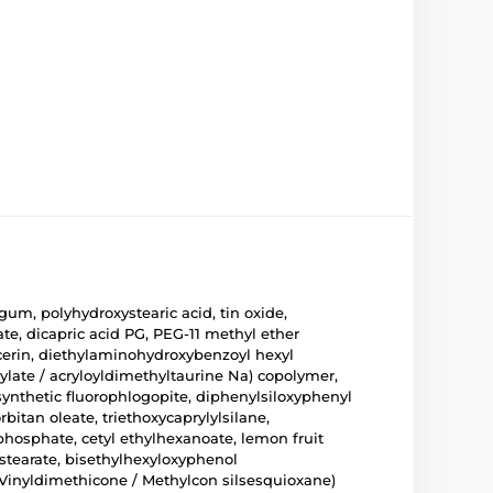
um, polyhydroxystearic acid, tin oxide,
nate, dicapric acid PG, PEG-11 methyl ether
ycerin, diethylaminohydroxybenzoyl hexyl
rylate / acryloyldimethyltaurine Na) copolymer,
 synthetic fluorophlogopite, diphenylsiloxyphenyl
bitan oleate, triethoxycaprylylsilane,
 phosphate, cetyl ethylhexanoate, lemon fruit
stearate, bisethylhexyloxyphenol
(Vinyldimethicone / Methylcon silsesquioxane)