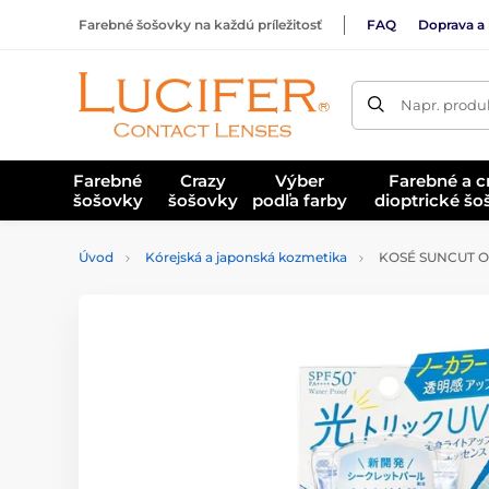
Farebné šošovky na každú príležitosť
FAQ
Doprava a 
Napr. produk
Farebné
Crazy
Výber
Farebné a c
šošovky
šošovky
podľa farby
dioptrické š
Úvod
Kórejská a japonská kozmetika
KOSÉ SUNCUT Opa