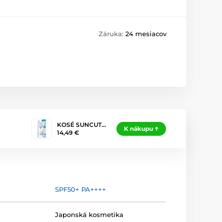
Záruka:
24 mesiacov
KOSÉ SUNCUT…
K nákupu
14,49 €
SPF50+ PA++++
Japonská kosmetika