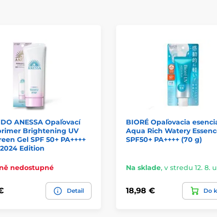
IDO ANESSA Opaľovací
BIORÉ Opaľovacia esenci
primer Brightening UV
Aqua Rich Watery Essenc
reen Gel SPF 50+ PA++++
SPF50+ PA++++ (70 g)
 2024 Edition
ně nedostupné
Na sklade
,
v stredu 12. 8. 
€
18,98 €
Detail
Do k