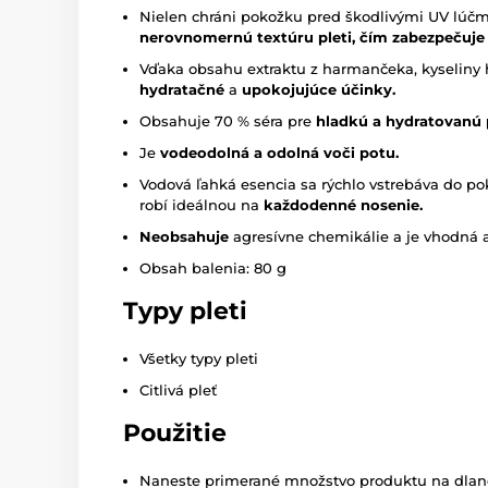
Nielen chráni pokožku pred škodlivými UV lúčmi
nerovnomernú textúru pleti, čím zabezpečuje 
Vďaka obsahu extraktu z harmančeka, kyseliny 
hydratačné
a
upokojujúce účinky.
Obsahuje 70 % séra pre
hladkú a hydratovanú p
Je
vodeodolná a odolná
voči potu.
Vodová ľahká esencia sa rýchlo vstrebáva do po
robí ideálnou na
každodenné nosenie.
Neobsahuje
agresívne chemikálie a je vhodná aj 
Obsah balenia: 80 g
Typy pleti
Všetky typy pleti
Citlivá pleť
Použitie
Naneste primerané množstvo produktu na dlane