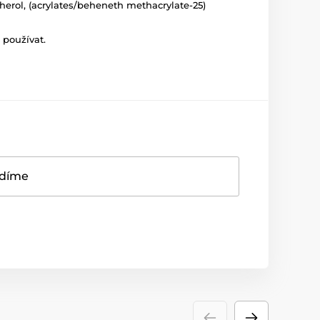
pherol, (acrylates/beheneth methacrylate-25)
 používat.
adíme