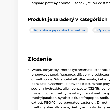
prípade potreby aplikáciu zopakujte. Na odstrán
Produkt je zaradený v kategóriách
Kórejská a japonská kozmetika
Opaľov
Zloženie
Water, ethylhexyl methoxycinnamate, ethanol, z
phenoxyethanol, fragrance, di(caprylic acid/capri
dimethicone, Silica, cetyl ethylhexanate, behen
benzoate, Chamomile flower extract, White jellyf
sodium hydroxide, alkyl benzoate (C12-15), isohe
trimethicone, bisethylhexyloxyphenol methoxypheny
methylparaben, synthetic fluorofrogopite, sodium
extract, PEG-10 hydrogenated castor oil, Dimeth
methoxyphenyltriazine, diethylaminohydroxybenz