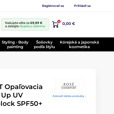
Registrovať sa
Prihlásiť sa
0
Nakúpte ešte za
69,99 €
0,00 €
a získajte
dopravu zdarma
Styling - Body
Šošovky
Kórejská a japonská
painting
podľa štýlu
kozmetika
 Opaľovacia
t Up UV
Zobraziť ďalšie produkty ›
lock SPF50+