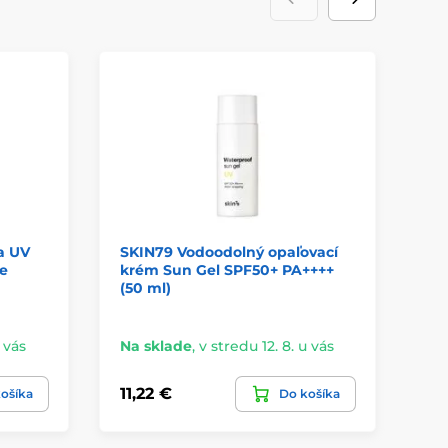
a UV
SKIN79 Vodoodolný opaľovací
MA
e
krém Sun Gel SPF50+ PA++++
s 
(50 ml)
Re
u vás
Na sklade
,
v stredu 12. 8. u vás
Na
11,22 €
24
ošíka
Do košíka