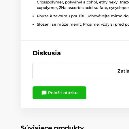
Crosspolymer, polyvinyl alcohol, ethylhexyl tri
copolymer, 2Na ascorbic acid sulfate, cycyclope
Pouze k zevnímu použití. Uchovávejte mimo dosa
Složení se může měnit. Prosíme, vždy si před p
Diskusia
Zatia
Položiť otázku
Súvisiace produkty