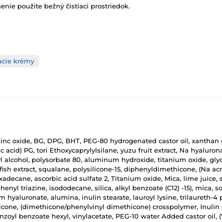
enie použite bežný čistiaci prostriedok.
acie krémy
inc oxide, BG, DPG, BHT, PEG-80 hydrogenated castor oil, xanthan g
c acid) PG, tori Ethoxycaprylylsilane, yuzu fruit extract, Na hyaluro
yl alcohol, polysorbate 80, aluminum hydroxide, titanium oxide, gl
ish extract, squalane, polysilicone-15, diphenyldimethicone, (Na ac
xadecane, ascorbic acid sulfate 2, Titanium oxide, Mica, lime juice,
l triazine, isododecane, silica, alkyl benzoate (C12) -15), mica, sor
 hyaluronate, alumina, inulin stearate, lauroyl lysine, trilaureth-4
icone, (dimethicone/phenylvinyl dimethicone) crosspolymer, Inulin 
oyl benzoate hexyl, vinylacetate, PEG-10 water Added castor oil, 