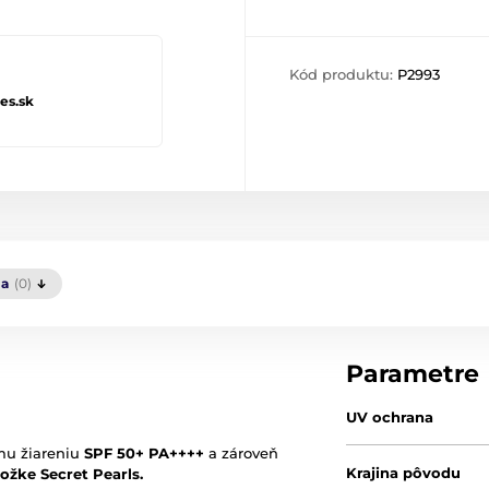
Kód produktu:
P2993
es.sk
ia
(0)
Parametre
UV ochrana
mu žiareniu
SPF 50+ PA++++
a zároveň
Krajina pôvodu
ožke Secret Pearls.