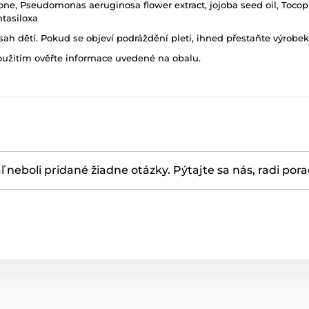
azone, Pseudomonas aeruginosa flower extract, jojoba seed oil, Toco
ntasiloxa
h dětí. Pokud se objeví podráždění pleti, ihned přestaňte výrobek
oužitím ověřte informace uvedené na obalu.
ľ neboli pridané žiadne otázky. Pýtajte sa nás, radi por