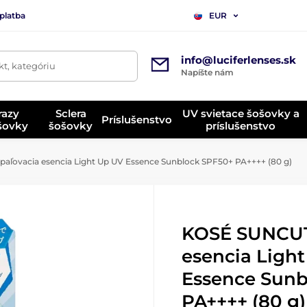
platba
EUR
info@luciferlenses.sk
t, kategóriu
Napíšte nám
razy
Sclera
UV svietace šošovky a
Príslušenstvo
ošovky
šošovky
príslušenstvo
ľovacia esencia Light Up UV Essence Sunblock SPF50+ PA++++ (80 g)
KOSÉ SUNCUT
esencia Ligh
Essence Sunb
PA++++ (80 g)