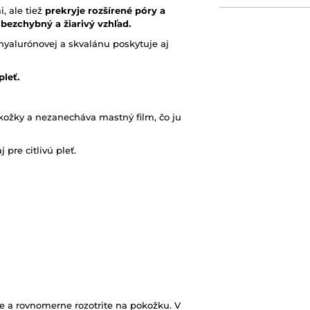
, ale tiež
prekryje rozšírené póry a
bezchybný a žiarivý vzhľad.
hyalurónovej a skvalánu poskytuje aj
leť.
kožky a nezanecháva mastný film, čo ju
pre citlivú pleť.
 a rovnomerne rozotrite na pokožku. V