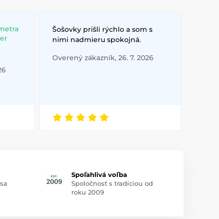
metra
Šošovky prišli rýchlo a som s
ber
nimi nadmieru spokojná.
Overený zákazník, 26. 7. 2026
26
Spoľahlivá voľba
 sa
Spoločnosť s tradíciou od
roku 2009