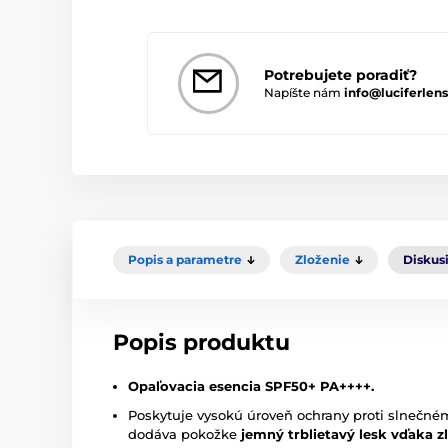
Potrebujete poradiť?
Napíšte nám
info@luciferlens
Popis a parametre
Zloženie
Diskus
Popis produktu
Opaľovacia esencia SPF50+ PA++++.
Poskytuje vysokú úroveň ochrany proti slnečné
dodáva pokožke
jemný trblietavý lesk vďaka zl