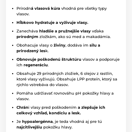
Prírodn
á vlasová kúra
vhodná pre všetky typy
vlasov.
Hĺbkovo hydratuje a vyživuje vlasy.
Zanecháva
hladšie a pružnejšie vlasy
vďaka
prírodným
zložkám, ako sú med a makadámia.
Obohacuje vlasy o
živiny
, dodáva im
silu a
prirodzený les
k.
Obnovuje poškodenú štruktúru
vlasov a podporuje
ich
regeneráciu
.
Obsahuje 29 prírodných zložiek, 6 olejov z rastlín,
ktoré vlasy vyživujú. Obsahuje LPP proteín, ktorý sa
rýchlo vstrebáva do vlasov.
Pomáha udržiavať rovnováhu pH pokožky hlavy a
vlasov.
Chrán
i vlasy pred poškodením
a zlepšuje ich
celkový vzhľad, kondíciu a lesk.
Je
hypoalergénna
, je teda vhodná aj pre tú
najcitlivejšiu
pokožku hlavy.