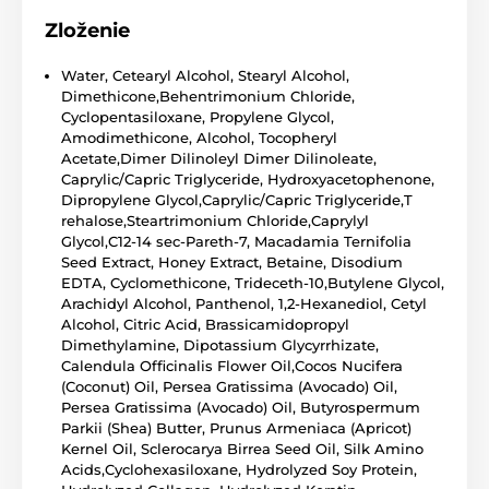
Zloženie
Water, Cetearyl Alcohol, Stearyl Alcohol,
Dimethicone,Behentrimonium Chloride,
Cyclopentasiloxane, Propylene Glycol,
Amodimethicone, Alcohol, Tocopheryl
Acetate,Dimer Dilinoleyl Dimer Dilinoleate,
Caprylic/Capric Triglyceride, Hydroxyacetophenone,
Dipropylene Glycol,Caprylic/Capric Triglyceride,T
rehalose,Steartrimonium Chloride,Caprylyl
Glycol,C12-14 sec-Pareth-7, Macadamia Ternifolia
Seed Extract, Honey Extract, Betaine, Disodium
EDTA, Cyclomethicone, Trideceth-10,Butylene Glycol,
Arachidyl Alcohol, Panthenol, 1,2-Hexanediol, Cetyl
Alcohol, Citric Acid, Brassicamidopropyl
Dimethylamine, Dipotassium Glycyrrhizate,
Calendula Officinalis Flower Oil,Cocos Nucifera
(Coconut) Oil, Persea Gratissima (Avocado) Oil,
Persea Gratissima (Avocado) Oil, Butyrospermum
Parkii (Shea) Butter, Prunus Armeniaca (Apricot)
Kernel Oil, Sclerocarya Birrea Seed Oil, Silk Amino
Acids,Cyclohexasiloxane, Hydrolyzed Soy Protein,