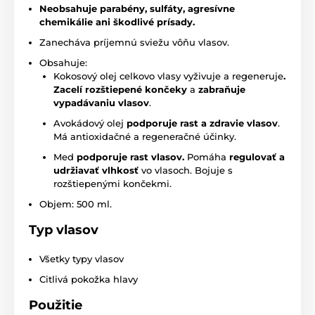
Neobsahuje parabény, sulfáty, agresívne
chemikálie ani škodlivé prísady.
Zanecháva príjemnú sviežu vôňu vlasov.
Obsahuje:
Kokosový olej celkovo vlasy vyživuje a regeneruje
.
Zacelí rozštiepené končeky
a
zabraňuje
vypadávaniu vlasov
.
Avokádový olej
podporuje rast a zdravie vlasov
.
Má antioxidačné a regeneračné účinky.
Med
podporuje rast vlasov.
Pomáha
regulovať a
udržiavať vlhkosť
vo vlasoch. Bojuje s
rozštiepenými končekmi.
Objem: 500 ml.
Typ vlasov
Všetky typy vlasov
Citlivá pokožka hlavy
Použitie