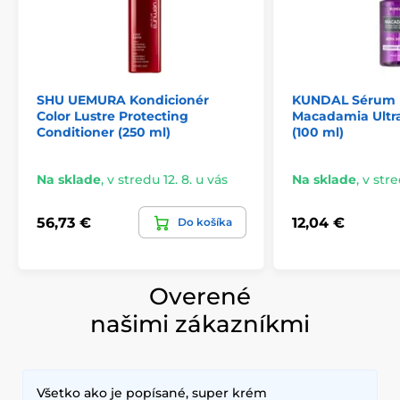
SHU UEMURA Kondicionér
KUNDAL Sérum n
Color Lustre Protecting
Macadamia Ultr
Conditioner (250 ml)
(100 ml)
Na sklade
,
v stredu 12. 8. u vás
Na sklade
,
v stre
56,73 €
12,04 €
Do košíka
Overené
našimi zákazníkmi
Všetko ako je popísané, super krém