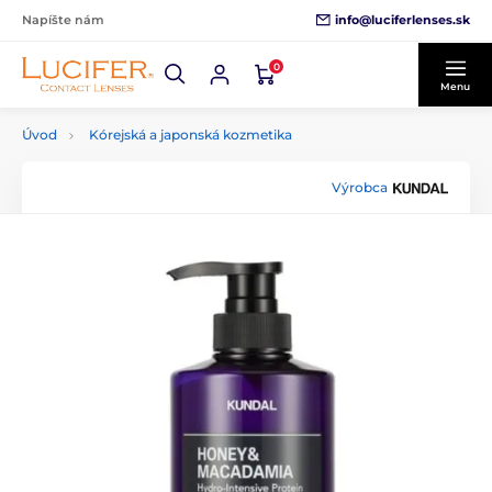
info@luciferlenses.sk
Napíšte nám
0
Menu
Úvod
Kórejská a japonská kozmetika
Výrobca