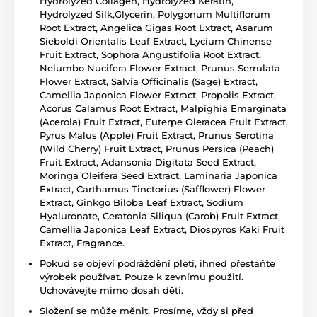
Hydrolyzed Collagen, Hydrolyzed Keratin,
Hydrolyzed Silk,Glycerin, Polygonum Multiflorum
Root Extract, Angelica Gigas Root Extract, Asarum
Sieboldi Orientalis Leaf Extract, Lycium Chinense
Fruit Extract, Sophora Angustifolia Root Extract,
Nelumbo Nucifera Flower Extract, Prunus Serrulata
Flower Extract, Salvia Officinalis (Sage) Extract,
Camellia Japonica Flower Extract, Propolis Extract,
Acorus Calamus Root Extract, Malpighia Emarginata
(Acerola) Fruit Extract, Euterpe Oleracea Fruit Extract,
Pyrus Malus (Apple) Fruit Extract, Prunus Serotina
(Wild Cherry) Fruit Extract, Prunus Persica (Peach)
Fruit Extract, Adansonia Digitata Seed Extract,
Moringa Oleifera Seed Extract, Laminaria Japonica
Extract, Carthamus Tinctorius (Safflower) Flower
Extract, Ginkgo Biloba Leaf Extract, Sodium
Hyaluronate, Ceratonia Siliqua (Carob) Fruit Extract,
Camellia Japonica Leaf Extract, Diospyros Kaki Fruit
Extract, Fragrance.
Pokud se objeví podráždění pleti, ihned přestaňte
výrobek používat. Pouze k zevnímu použití.
Uchovávejte mimo dosah dětí.
Složení se může měnit. Prosíme, vždy si před